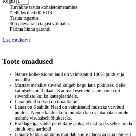
Kogus
Turvaline tasuta kohaletoimetamine
*tellides üle 600 EUR
Tasuta tagastus
365 päeva raha tagasi võimalus
Parima hinna garantii
Lisa ostukorvi
Toote omadused
Nature kollektsiooni laud on valmistatud 100% puidust ja
metallist.
Mustast metallist süvend kulgeb kogu laua pikkuses.
Selle
katmiseks on 3 plaati.
Kuumad esemeid saate panna nii
süvendisse kui ka katteplaatidele.
Laua pikad servad on ümardatud.
Lauas on 6 sahtlit.
Need on valmistatud mustaks värvitud
puidust.
Nende kaldus kuju muudab laua vaatamata suurele
mahule visuaalselt õhukeseks.
Eraldage iga sahtel pereliikme jaoks, et nad saaks selles hoida
ainult oma aardeid!
Jalgade kaldus paigutus muudab suure ülaosaga laua näiliselt