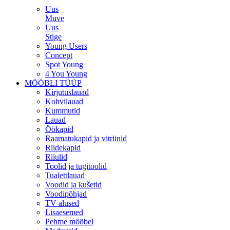
Uus
Muve
Uus
Stige
Young Users
Concept
Spot Young
4 You Young
MÖÖBLI TÜÜP
Kirjutuslauad
Kohvilauad
Kummutid
Lauad
Öökapid
Raamatukapid ja vitriinid
Riidekapid
Riiulid
Toolid ja tugitoolid
Tualettlauad
Voodid ja kušetid
Voodipõhjad
TV alused
Lisaesemed
Pehme mööbel