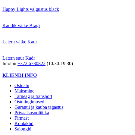
Happy Lights valgustus black
Kandik väike Bragi
Latern väike Kadr
Latern suur Kadr
Infoliin
+372 6730822
(10.30-19.30)
KLIENDI INFO
Ostuabi
Maksmine
Tarneag ja transport
Ostutingimused
Garantii ja kauba tagastus
Privaatsuspoliitika
Firmast
Kontaktid
Salongid