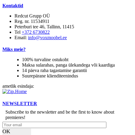
Kontaktid
Redcut Grupp OÜ
Reg. nr. 11534911
Peterburi tee 46, Tallinn, 11415
Tel
+372 6730822
Email:
info@voxmoobel.ee
Miks meie?
100% turvaline ostukoht
Maksa sularahas, panga ülekandega või kaardiga
14 päeva raha tagastamise garantii
Suurepärane klienditeenindus
ametlik esindaja:
NEWSLETTER
Subscribe to the newsletter and be the first to know about
premieres!
OK