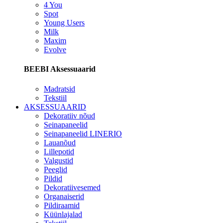
4 You
Spot
Young Users
Milk
Maxim
Evolve
BEEBI Aksessuaarid
Madratsid
Tekstiil
AKSESSUAARID
Dekoratiiv nõud
Seinapaneelid
Seinapaneelid LINERIO
Lauanõud
Lillepotid
Valgustid
Peeglid
Pildid
Dekoratiivesemed
Organaiserid
Pildiraamid
Küünlajalad