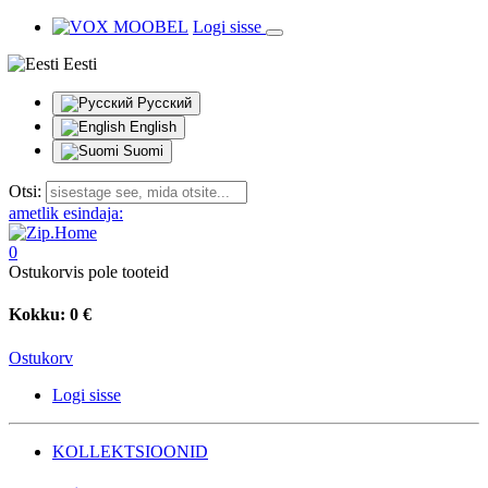
Logi sisse
Eesti
Русский
English
Suomi
Otsi:
ametlik esindaja:
0
Ostukorvis pole tooteid
Kokku:
0 €
Ostukorv
Logi sisse
KOLLEKTSIOONID