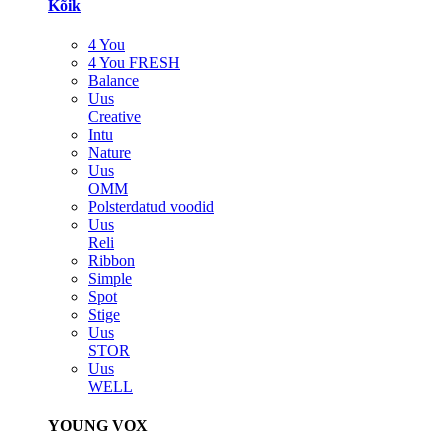
Kõik
4 You
4 You FRESH
Balance
Uus
Creative
Intu
Nature
Uus
OMM
Polsterdatud voodid
Uus
Reli
Ribbon
Simple
Spot
Stige
Uus
STOR
Uus
WELL
YOUNG VOX