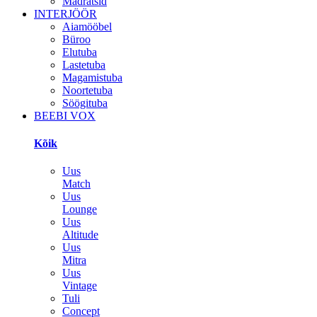
Madratsid
INTERJÖÖR
Aiamööbel
Büroo
Elutuba
Lastetuba
Magamistuba
Noortetuba
Söögituba
BEEBI VOX
Kõik
Uus
Match
Uus
Lounge
Uus
Altitude
Uus
Mitra
Uus
Vintage
Tuli
Concept