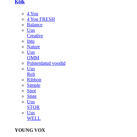
Kõik
4 You
4 You FRESH
Balance
Uus
Creative
Intu
Nature
Uus
OMM
Polsterdatud voodid
Uus
Reli
Ribbon
Simple
Spot
Stige
Uus
STOR
Uus
WELL
YOUNG VOX