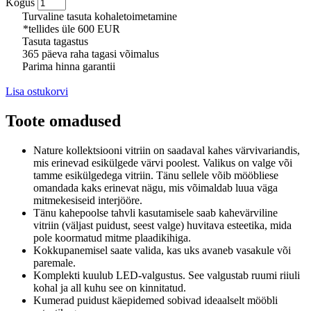
Kogus
Turvaline tasuta kohaletoimetamine
*tellides üle 600 EUR
Tasuta tagastus
365 päeva raha tagasi võimalus
Parima hinna garantii
Lisa ostukorvi
Toote omadused
Nature kollektsiooni vitriin on saadaval kahes värvivariandis,
mis erinevad esikülgede värvi poolest.
Valikus on valge või
tamme esikülgedega vitriin.
Tänu sellele võib mööbliese
omandada kaks erinevat nägu, mis võimaldab luua väga
mitmekesiseid interjööre.
Tänu kahepoolse tahvli kasutamisele saab kahevärviline
vitriin (väljast puidust, seest valge) huvitava esteetika, mida
pole koormatud mitme plaadikihiga.
Kokkupanemisel saate valida, kas uks avaneb vasakule või
paremale.
Komplekti kuulub LED-valgustus.
See valgustab ruumi riiuli
kohal ja all kuhu see on kinnitatud.
Kumerad puidust käepidemed sobivad ideaalselt mööbli