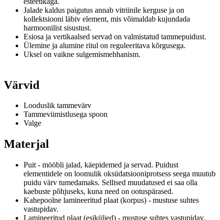
esteetikaga.
Jalade kaldus paigutus annab vitriinile kerguse ja on
kollektsiooni läbiv element, mis võimaldab kujundada
harmoonilist sisustust.
Esiosa ja vertikaalsed servad on valmistatud tammepuidust.
Ülemine ja alumine riiul on reguleeritava kõrgusega.
Uksel on vaikne sulgemismehhanism.
Värvid
Looduslik tammevärv
Tammeviimistlusega spoon
Valge
Materjal
Puit - mööbli jalad, käepidemed ja servad.
Puidust
elementidele on loomulik oksüdatsiooniprotsess seega muutub
puidu värv tumedamaks.
Sellised muudatused ei saa olla
kaebuste põhjuseks, kuna need on ootuspärased.
Kahepoolne lamineeritud plaat (korpus) - mustuse suhtes
vastupidav.
Lamineeritud plaat (esiküljed) - mustuse suhtes vastupidav.