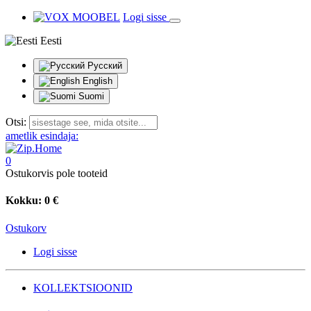
Logi sisse
Eesti
Русский
English
Suomi
Otsi:
ametlik esindaja:
0
Ostukorvis pole tooteid
Kokku:
0 €
Ostukorv
Logi sisse
KOLLEKTSIOONID