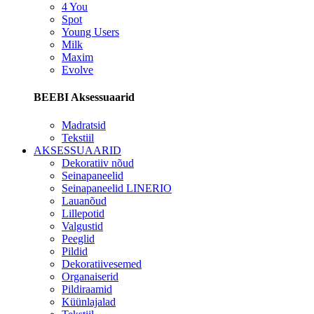
4 You
Spot
Young Users
Milk
Maxim
Evolve
BEEBI Aksessuaarid
Madratsid
Tekstiil
AKSESSUAARID
Dekoratiiv nõud
Seinapaneelid
Seinapaneelid LINERIO
Lauanõud
Lillepotid
Valgustid
Peeglid
Pildid
Dekoratiivesemed
Organaiserid
Pildiraamid
Küünlajalad