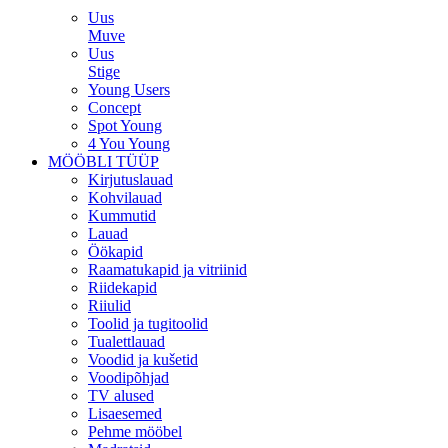
Uus
Muve
Uus
Stige
Young Users
Concept
Spot Young
4 You Young
MÖÖBLI TÜÜP
Kirjutuslauad
Kohvilauad
Kummutid
Lauad
Öökapid
Raamatukapid ja vitriinid
Riidekapid
Riiulid
Toolid ja tugitoolid
Tualettlauad
Voodid ja kušetid
Voodipõhjad
TV alused
Lisaesemed
Pehme mööbel