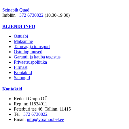
Seinapilt Quad
Infoliin
+372 6730822
(10.30-19.30)
KLIENDI INFO
Ostuabi
Maksmine
Tarneag ja transport
Ostutingimused
Garantii ja kauba tagastus
Privaatsuspoliitika
Firmast
Kontaktid
Salongid
Kontaktid
Redcut Grupp OÜ
Reg. nr. 11534911
Peterburi tee 46, Tallinn, 11415
Tel
+372 6730822
Email:
info@voxmoobel.ee