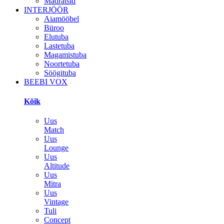
Madratsid
INTERJÖÖR
Aiamööbel
Büroo
Elutuba
Lastetuba
Magamistuba
Noortetuba
Söögituba
BEEBI VOX
Kõik
Uus
Match
Uus
Lounge
Uus
Altitude
Uus
Mitra
Uus
Vintage
Tuli
Concept