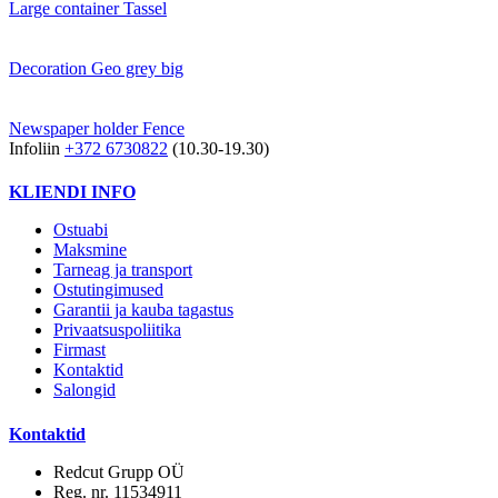
Large container Tassel
Decoration Geo grey big
Newspaper holder Fence
Infoliin
+372 6730822
(10.30-19.30)
KLIENDI INFO
Ostuabi
Maksmine
Tarneag ja transport
Ostutingimused
Garantii ja kauba tagastus
Privaatsuspoliitika
Firmast
Kontaktid
Salongid
Kontaktid
Redcut Grupp OÜ
Reg. nr. 11534911