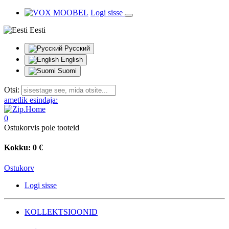
Logi sisse
Eesti
Русский
English
Suomi
Otsi:
ametlik esindaja:
0
Ostukorvis pole tooteid
Kokku:
0 €
Ostukorv
Logi sisse
KOLLEKTSIOONID