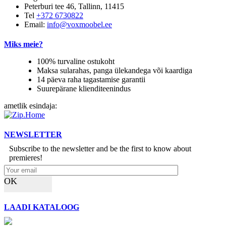
Peterburi tee 46, Tallinn, 11415
Tel
+372 6730822
Email:
info@voxmoobel.ee
Miks meie?
100% turvaline ostukoht
Maksa sularahas, panga ülekandega või kaardiga
14 päeva raha tagastamise garantii
Suurepärane klienditeenindus
ametlik esindaja:
NEWSLETTER
Subscribe to the newsletter and be the first to know about
premieres!
OK
LAADI KATALOOG