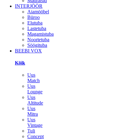
Madratsid
INTERJÖÖR
Aiamööbel
Büroo
Elutuba
Lastetuba
Magamistuba
Noortetuba
Söögituba
BEEBI VOX
Kõik
Uus
Match
Uus
Lounge
Uus
Altitude
Uus
Mitra
Uus
Vintage
Tuli
Concept