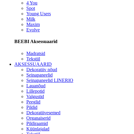
4 You
Spot
Young Users
Milk
Maxim
Evolve
BEEBI Aksessuaarid
Madratsid
Tekstiil
AKSESSUAARID
Dekoratiiv nõud
Seinapaneelid
Seinapaneelid LINERIO
Lauanõud
Lillepotid
Valgustid
Peeglid
Pildid
Dekoratiivesemed
Organaiserid
Pildiraamid
Küünlajalad