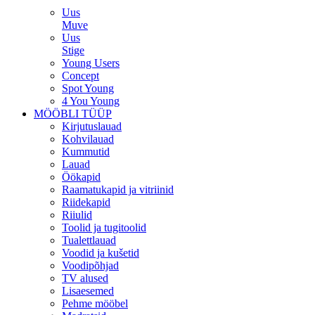
Uus
Muve
Uus
Stige
Young Users
Concept
Spot Young
4 You Young
MÖÖBLI TÜÜP
Kirjutuslauad
Kohvilauad
Kummutid
Lauad
Öökapid
Raamatukapid ja vitriinid
Riidekapid
Riiulid
Toolid ja tugitoolid
Tualettlauad
Voodid ja kušetid
Voodipõhjad
TV alused
Lisaesemed
Pehme mööbel