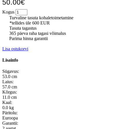
50.00€
Kogus
Turvaline tasuta kohaletoimetamine
*tellides üle 600 EUR
Tasuta tagastus
365 päeva raha tagasi võimalus
Parima hinna garantii
Lisa ostukorvi
Lisainfo
Sügavus:
53.0 cm
Laius:
57.0 cm
Kõrgus:
11.0 cm
Kaal:
0.0 kg
Päritolu:
Euroopa
Garantii:
2 aastat