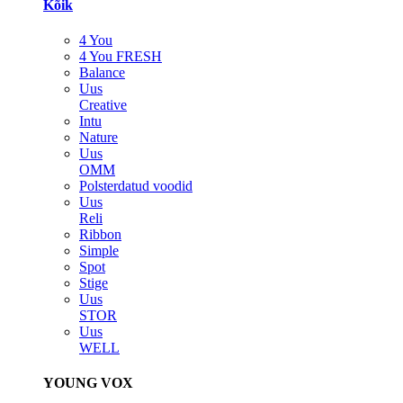
Kõik
4 You
4 You FRESH
Balance
Uus
Creative
Intu
Nature
Uus
OMM
Polsterdatud voodid
Uus
Reli
Ribbon
Simple
Spot
Stige
Uus
STOR
Uus
WELL
YOUNG VOX