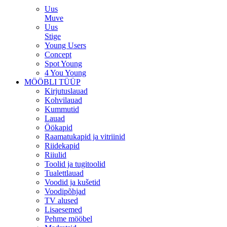
Uus
Muve
Uus
Stige
Young Users
Concept
Spot Young
4 You Young
MÖÖBLI TÜÜP
Kirjutuslauad
Kohvilauad
Kummutid
Lauad
Öökapid
Raamatukapid ja vitriinid
Riidekapid
Riiulid
Toolid ja tugitoolid
Tualettlauad
Voodid ja kušetid
Voodipõhjad
TV alused
Lisaesemed
Pehme mööbel