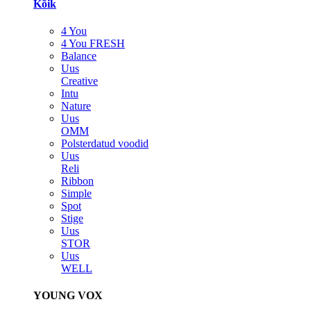
Kõik
4 You
4 You FRESH
Balance
Uus
Creative
Intu
Nature
Uus
OMM
Polsterdatud voodid
Uus
Reli
Ribbon
Simple
Spot
Stige
Uus
STOR
Uus
WELL
YOUNG VOX