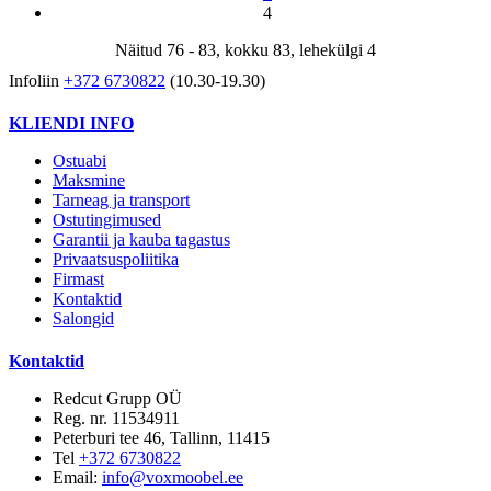
4
Näitud 76 - 83, kokku 83, lehekülgi 4
Infoliin
+372 6730822
(10.30-19.30)
KLIENDI INFO
Ostuabi
Maksmine
Tarneag ja transport
Ostutingimused
Garantii ja kauba tagastus
Privaatsuspoliitika
Firmast
Kontaktid
Salongid
Kontaktid
Redcut Grupp OÜ
Reg. nr. 11534911
Peterburi tee 46, Tallinn, 11415
Tel
+372 6730822
Email:
info@voxmoobel.ee