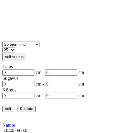
Vali suurus
Laius
cm -
cm
Sügavus
cm -
cm
Kõrgus
cm -
cm
Vali
Kustuta
Nature
5.0/40.0/60.0