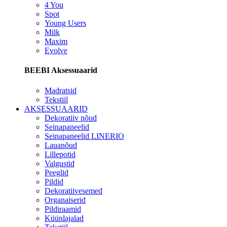
4 You
Spot
Young Users
Milk
Maxim
Evolve
BEEBI Aksessuaarid
Madratsid
Tekstiil
AKSESSUAARID
Dekoratiiv nõud
Seinapaneelid
Seinapaneelid LINERIO
Lauanõud
Lillepotid
Valgustid
Peeglid
Pildid
Dekoratiivesemed
Organaiserid
Pildiraamid
Küünlajalad