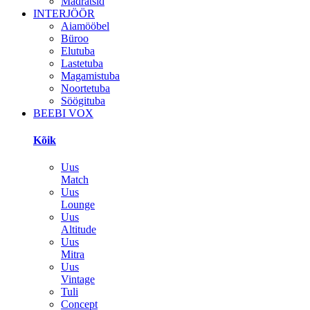
Madratsid
INTERJÖÖR
Aiamööbel
Büroo
Elutuba
Lastetuba
Magamistuba
Noortetuba
Söögituba
BEEBI VOX
Kõik
Uus
Match
Uus
Lounge
Uus
Altitude
Uus
Mitra
Uus
Vintage
Tuli
Concept