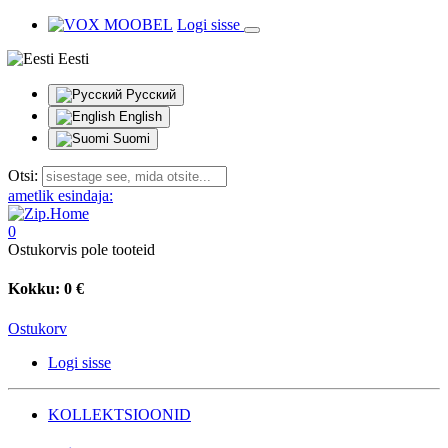
Logi sisse
Eesti
Русский
English
Suomi
Otsi:
ametlik esindaja:
0
Ostukorvis pole tooteid
Kokku:
0 €
Ostukorv
Logi sisse
KOLLEKTSIOONID