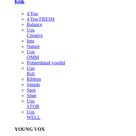
Kõik
4 You
4 You FRESH
Balance
Uus
Creative
Intu
Nature
Uus
OMM
Polsterdatud voodid
Uus
Reli
Ribbon
Simple
Spot
Stige
Uus
STOR
Uus
WELL
YOUNG VOX