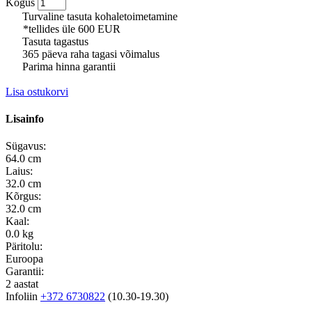
Kogus
Turvaline tasuta kohaletoimetamine
*tellides üle 600 EUR
Tasuta tagastus
365 päeva raha tagasi võimalus
Parima hinna garantii
Lisa ostukorvi
Lisainfo
Sügavus:
64.0 cm
Laius:
32.0 cm
Kõrgus:
32.0 cm
Kaal:
0.0 kg
Päritolu:
Euroopa
Garantii:
2 aastat
Infoliin
+372 6730822
(10.30-19.30)