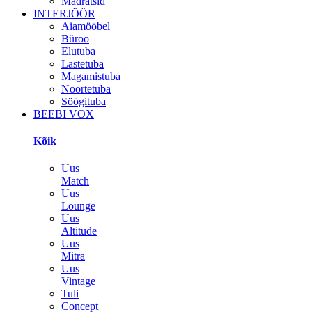
Madratsid
INTERJÖÖR
Aiamööbel
Büroo
Elutuba
Lastetuba
Magamistuba
Noortetuba
Söögituba
BEEBI VOX
Kõik
Uus
Match
Uus
Lounge
Uus
Altitude
Uus
Mitra
Uus
Vintage
Tuli
Concept