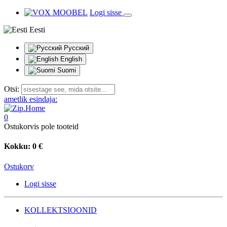
Logi sisse
Eesti
Русский
English
Suomi
Otsi:
ametlik esindaja:
0
Ostukorvis pole tooteid
Kokku:
0 €
Ostukorv
Logi sisse
KOLLEKTSIOONID