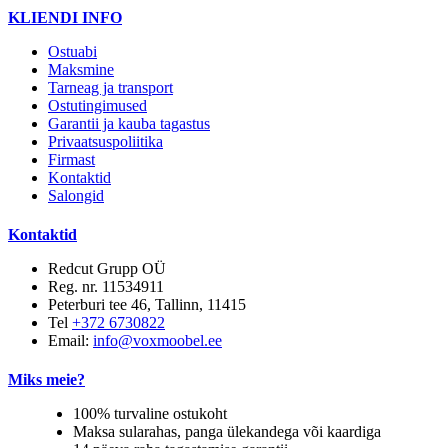
KLIENDI INFO
Ostuabi
Maksmine
Tarneag ja transport
Ostutingimused
Garantii ja kauba tagastus
Privaatsuspoliitika
Firmast
Kontaktid
Salongid
Kontaktid
Redcut Grupp OÜ
Reg. nr. 11534911
Peterburi tee 46, Tallinn, 11415
Tel
+372 6730822
Email:
info@voxmoobel.ee
Miks meie?
100% turvaline ostukoht
Maksa sularahas, panga ülekandega või kaardiga