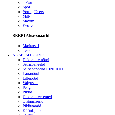
4 You
Spot
Young Users
Milk
Maxim
Evolve
BEEBI Aksessuaarid
Madratsid
Tekstiil
AKSESSUAARID
Dekoratiiv nõud
Seinapaneelid
Seinapaneelid LINERIO
Lauanõud
Lillepotid
Valgustid
Peeglid
Pildid
Dekoratiivesemed
Organaiserid
Pildiraamid
Küünlajalad