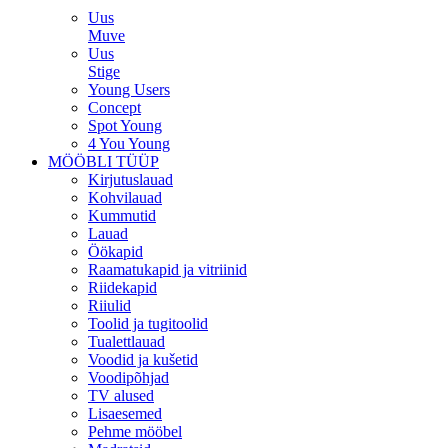
Uus
Muve
Uus
Stige
Young Users
Concept
Spot Young
4 You Young
MÖÖBLI TÜÜP
Kirjutuslauad
Kohvilauad
Kummutid
Lauad
Öökapid
Raamatukapid ja vitriinid
Riidekapid
Riiulid
Toolid ja tugitoolid
Tualettlauad
Voodid ja kušetid
Voodipõhjad
TV alused
Lisaesemed
Pehme mööbel