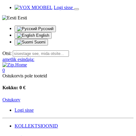
Logi sisse
Eesti
Русский
English
Suomi
Otsi:
ametlik esindaja:
0
Ostukorvis pole tooteid
Kokku:
0 €
Ostukorv
Logi sisse
KOLLEKTSIOONID