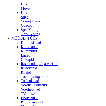
Uus
Muve
Uus
Stige
Young Users
Concept
Spot Young
4 You Young
MÖÖBLI TÜÜP
Kirjutuslauad
Kohvilauad
Kummutid
Lauad
Öökapid
Raamatukapid ja vitriinid
Riidekapid
Riiulid
Toolid ja tugitoolid
Tualettlauad
Voodid ja kušetid
Voodipõhjad
TV alused
Lisaesemed
Pehme mööbel