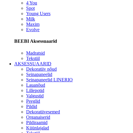
4 You
Spot
Young Users
Milk
Maxim
Evolve
BEEBI Aksessuaarid
Madratsid
Tekstiil
AKSESSUAARID
Dekoratiiv nõud
Seinapaneelid
Seinapaneelid LINERIO
Lauanõud
Lillepotid
Valgustid
Peeglid
Pildid
Dekoratiivesemed
Organaiserid
Pildiraamid
Küünlajalad