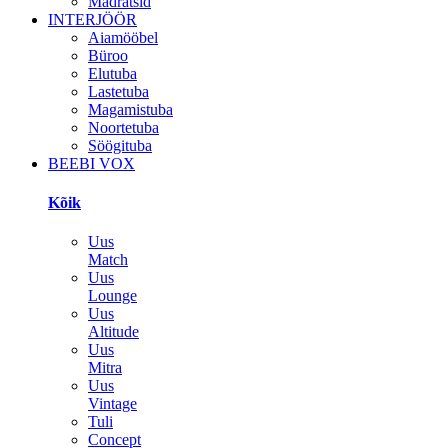
Madratsid
INTERJÖÖR
Aiamööbel
Büroo
Elutuba
Lastetuba
Magamistuba
Noortetuba
Söögituba
BEEBI VOX
Kõik
Uus
Match
Uus
Lounge
Uus
Altitude
Uus
Mitra
Uus
Vintage
Tuli
Concept