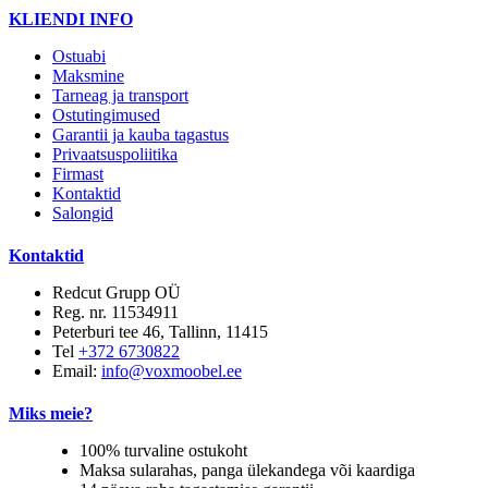
KLIENDI INFO
Ostuabi
Maksmine
Tarneag ja transport
Ostutingimused
Garantii ja kauba tagastus
Privaatsuspoliitika
Firmast
Kontaktid
Salongid
Kontaktid
Redcut Grupp OÜ
Reg. nr. 11534911
Peterburi tee 46, Tallinn, 11415
Tel
+372 6730822
Email:
info@voxmoobel.ee
Miks meie?
100% turvaline ostukoht
Maksa sularahas, panga ülekandega või kaardiga