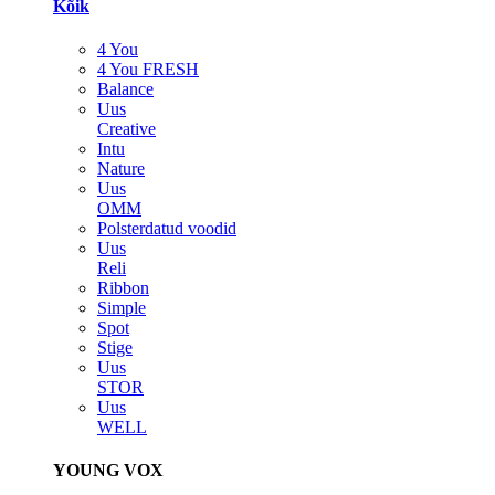
Kõik
4 You
4 You FRESH
Balance
Uus
Creative
Intu
Nature
Uus
OMM
Polsterdatud voodid
Uus
Reli
Ribbon
Simple
Spot
Stige
Uus
STOR
Uus
WELL
YOUNG VOX