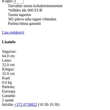
Kogus
Turvaline tasuta kohaletoimetamine
*tellides üle 600 EUR
Tasuta tagastus
365 päeva raha tagasi võimalus
Parima hinna garantii
Lisa ostukorvi
Lisainfo
Sügavus:
64.0 cm
Laius:
32.0 cm
Kõrgus:
32.0 cm
Kaal:
0.0 kg
Päritolu:
Euroopa
Garantii:
2 aastat
Infoliin
+372 6730822
(10.30-19.30)