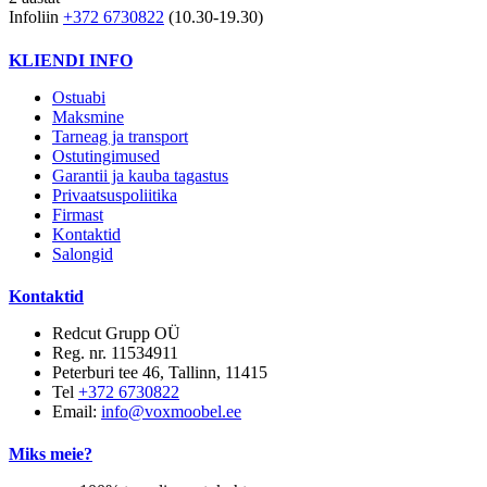
Infoliin
+372 6730822
(10.30-19.30)
KLIENDI INFO
Ostuabi
Maksmine
Tarneag ja transport
Ostutingimused
Garantii ja kauba tagastus
Privaatsuspoliitika
Firmast
Kontaktid
Salongid
Kontaktid
Redcut Grupp OÜ
Reg. nr. 11534911
Peterburi tee 46, Tallinn, 11415
Tel
+372 6730822
Email:
info@voxmoobel.ee
Miks meie?