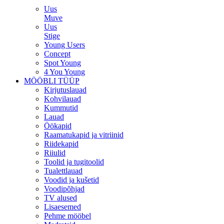
Uus
Muve
Uus
Stige
Young Users
Concept
Spot Young
4 You Young
MÖÖBLI TÜÜP
Kirjutuslauad
Kohvilauad
Kummutid
Lauad
Öökapid
Raamatukapid ja vitriinid
Riidekapid
Riiulid
Toolid ja tugitoolid
Tualettlauad
Voodid ja kušetid
Voodipõhjad
TV alused
Lisaesemed
Pehme mööbel