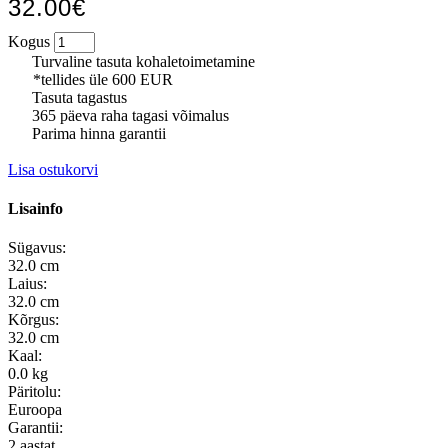
32.00€
Kogus
Turvaline tasuta kohaletoimetamine
*tellides üle 600 EUR
Tasuta tagastus
365 päeva raha tagasi võimalus
Parima hinna garantii
Lisa ostukorvi
Lisainfo
Sügavus:
32.0 cm
Laius:
32.0 cm
Kõrgus:
32.0 cm
Kaal:
0.0 kg
Päritolu:
Euroopa
Garantii:
2 aastat