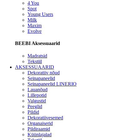
4 You
Spot
Young Users
Milk
Maxim
Evolve
BEEBI Aksessuaarid
Madratsid
Tekstiil
AKSESSUAARID
Dekoratiiv nõud
Seinapaneelid
Seinapaneelid LINERIO
Lauanõud
Lillepotid
Valgustid
Peeglid
Pildid
Dekoratiivesemed
Organaiserid
Pildiraamid
Küünlajalad