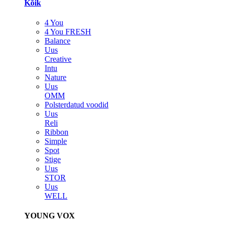
Kõik
4 You
4 You FRESH
Balance
Uus
Creative
Intu
Nature
Uus
OMM
Polsterdatud voodid
Uus
Reli
Ribbon
Simple
Spot
Stige
Uus
STOR
Uus
WELL
YOUNG VOX