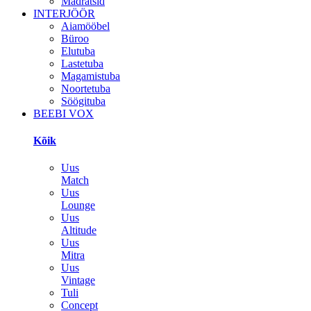
Madratsid
INTERJÖÖR
Aiamööbel
Büroo
Elutuba
Lastetuba
Magamistuba
Noortetuba
Söögituba
BEEBI VOX
Kõik
Uus
Match
Uus
Lounge
Uus
Altitude
Uus
Mitra
Uus
Vintage
Tuli
Concept