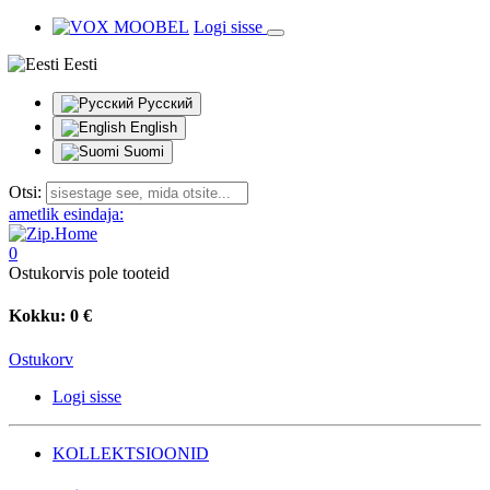
Logi sisse
Eesti
Русский
English
Suomi
Otsi:
ametlik esindaja:
0
Ostukorvis pole tooteid
Kokku:
0 €
Ostukorv
Logi sisse
KOLLEKTSIOONID