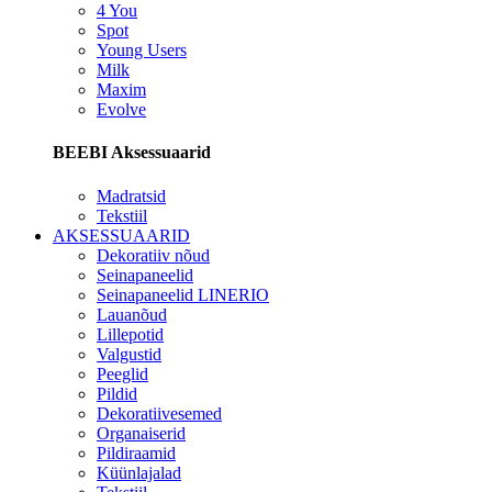
4 You
Spot
Young Users
Milk
Maxim
Evolve
BEEBI Aksessuaarid
Madratsid
Tekstiil
AKSESSUAARID
Dekoratiiv nõud
Seinapaneelid
Seinapaneelid LINERIO
Lauanõud
Lillepotid
Valgustid
Peeglid
Pildid
Dekoratiivesemed
Organaiserid
Pildiraamid
Küünlajalad