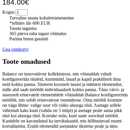
184.00€
Kogus
Turvaline tasuta kohaletoimetamine
*tellides üle 600 EUR
Tasuta tagastus
365 päeva raha tagasi võimalus
Parima hinna garantii
Lisa ostukorvi
Toote omadused
Balance on innovatiivne kollektsioon, mis võimaldab vabalt
konfigureerida riiuleid, kummutid, lauad ja kapid praktiliselt ilma
neid kokku panna. Süsteem koosneb lauast ja mitmest elemendist,
mille abil saab mööblit individuaalselt kokku panna. Tänu värvi- ja
suuruselt erinevatele elementidele võimaldab Balance konfigureerida
mööblit, mis sobib erinevatesse ruumidesse. Oma mööbli loomine
on väga lihtne: valige suur või väike alusega riiul. Asetage sellele
vähemalt kaks kasti (valida on 5 tüüpi) ja asetage peale sama pikk
riiul kui alusega riiul. Korrake seda, kuni saate soovitud mööbli.
Kastidele on kavandatud ka tarvikukastid, mis hõlbustavad ruumi
korraldamist. Eraldi elemendid asetatakse üksteise peale ja tänu