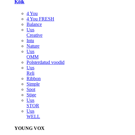
Kõik
4 You
4 You FRESH
Balance
Uus
Creative
Intu
Nature
Uus
OMM
Polsterdatud voodid
Uus
Reli
Ribbon
Simple
Spot
Stige
Uus
STOR
Uus
WELL
YOUNG VOX