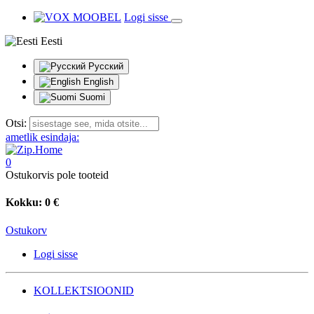
Logi sisse
Eesti
Русский
English
Suomi
Otsi:
ametlik esindaja:
0
Ostukorvis pole tooteid
Kokku:
0 €
Ostukorv
Logi sisse
KOLLEKTSIOONID