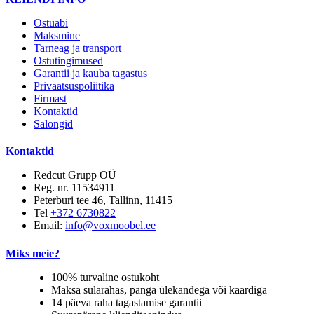
Ostuabi
Maksmine
Tarneag ja transport
Ostutingimused
Garantii ja kauba tagastus
Privaatsuspoliitika
Firmast
Kontaktid
Salongid
Kontaktid
Redcut Grupp OÜ
Reg. nr. 11534911
Peterburi tee 46, Tallinn, 11415
Tel
+372 6730822
Email:
info@voxmoobel.ee
Miks meie?
100% turvaline ostukoht
Maksa sularahas, panga ülekandega või kaardiga
14 päeva raha tagastamise garantii