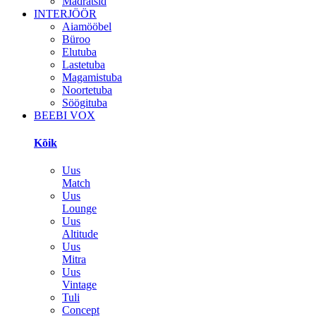
Madratsid
INTERJÖÖR
Aiamööbel
Büroo
Elutuba
Lastetuba
Magamistuba
Noortetuba
Söögituba
BEEBI VOX
Kõik
Uus
Match
Uus
Lounge
Uus
Altitude
Uus
Mitra
Uus
Vintage
Tuli
Concept