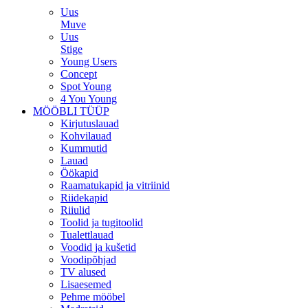
Uus
Muve
Uus
Stige
Young Users
Concept
Spot Young
4 You Young
MÖÖBLI TÜÜP
Kirjutuslauad
Kohvilauad
Kummutid
Lauad
Öökapid
Raamatukapid ja vitriinid
Riidekapid
Riiulid
Toolid ja tugitoolid
Tualettlauad
Voodid ja kušetid
Voodipõhjad
TV alused
Lisaesemed
Pehme mööbel