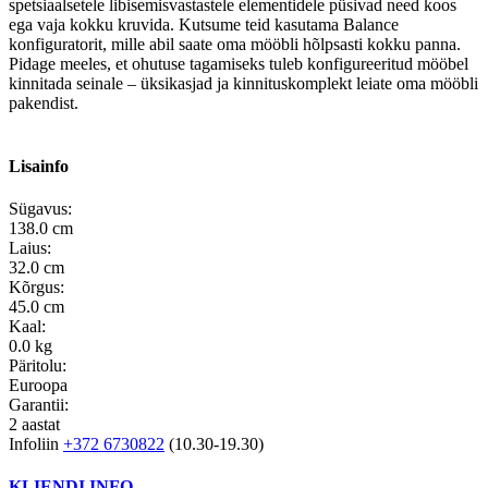
spetsiaalsetele libisemisvastastele elementidele püsivad need koos
ega vaja kokku kruvida. Kutsume teid kasutama Balance
konfiguratorit, mille abil saate oma mööbli hõlpsasti kokku panna.
Pidage meeles, et ohutuse tagamiseks tuleb konfigureeritud mööbel
kinnitada seinale – üksikasjad ja kinnituskomplekt leiate oma mööbli
pakendist.
Lisainfo
Sügavus:
138.0 cm
Laius:
32.0 cm
Kõrgus:
45.0 cm
Kaal:
0.0 kg
Päritolu:
Euroopa
Garantii:
2 aastat
Infoliin
+372 6730822
(10.30-19.30)
KLIENDI INFO