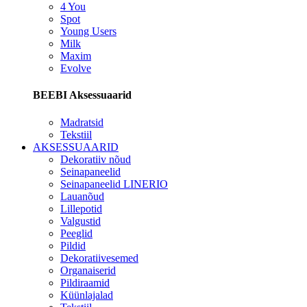
4 You
Spot
Young Users
Milk
Maxim
Evolve
BEEBI Aksessuaarid
Madratsid
Tekstiil
AKSESSUAARID
Dekoratiiv nõud
Seinapaneelid
Seinapaneelid LINERIO
Lauanõud
Lillepotid
Valgustid
Peeglid
Pildid
Dekoratiivesemed
Organaiserid
Pildiraamid
Küünlajalad