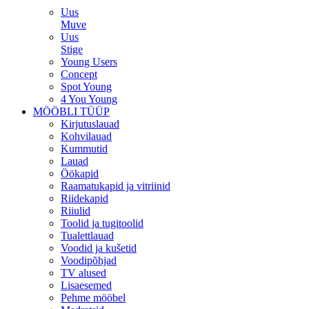
Uus
Muve
Uus
Stige
Young Users
Concept
Spot Young
4 You Young
MÖÖBLI TÜÜP
Kirjutuslauad
Kohvilauad
Kummutid
Lauad
Öökapid
Raamatukapid ja vitriinid
Riidekapid
Riiulid
Toolid ja tugitoolid
Tualettlauad
Voodid ja kušetid
Voodipõhjad
TV alused
Lisaesemed
Pehme mööbel