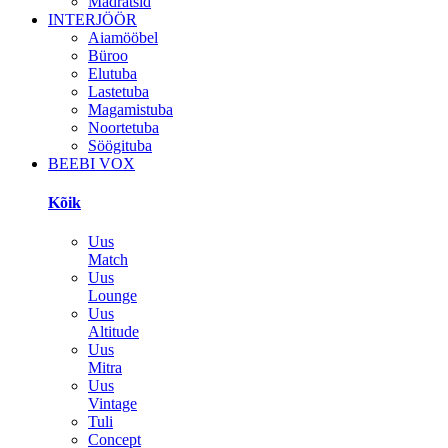
Madratsid
INTERJÖÖR
Aiamööbel
Büroo
Elutuba
Lastetuba
Magamistuba
Noortetuba
Söögituba
BEEBI VOX
Kõik
Uus
Match
Uus
Lounge
Uus
Altitude
Uus
Mitra
Uus
Vintage
Tuli
Concept