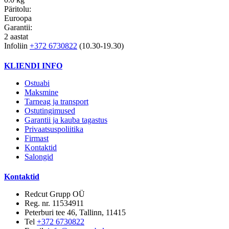
Päritolu:
Euroopa
Garantii:
2 aastat
Infoliin
+372 6730822
(10.30-19.30)
KLIENDI INFO
Ostuabi
Maksmine
Tarneag ja transport
Ostutingimused
Garantii ja kauba tagastus
Privaatsuspoliitika
Firmast
Kontaktid
Salongid
Kontaktid
Redcut Grupp OÜ
Reg. nr. 11534911
Peterburi tee 46, Tallinn, 11415
Tel
+372 6730822