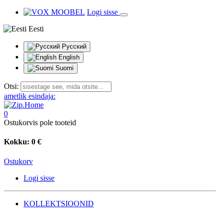
Logi sisse
Eesti
Русский
English
Suomi
Otsi:
ametlik esindaja:
0
Ostukorvis pole tooteid
Kokku:
0 €
Ostukorv
Logi sisse
KOLLEKTSIOONID