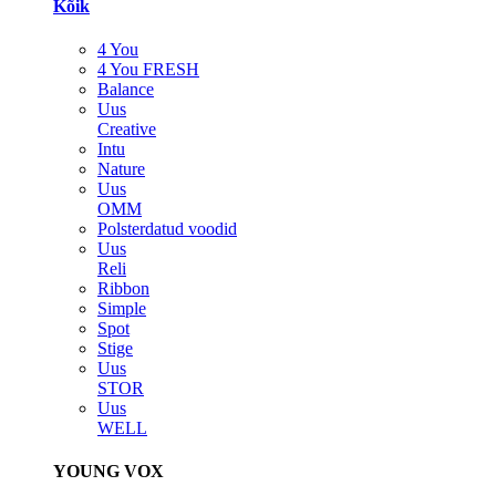
Kõik
4 You
4 You FRESH
Balance
Uus
Creative
Intu
Nature
Uus
OMM
Polsterdatud voodid
Uus
Reli
Ribbon
Simple
Spot
Stige
Uus
STOR
Uus
WELL
YOUNG VOX