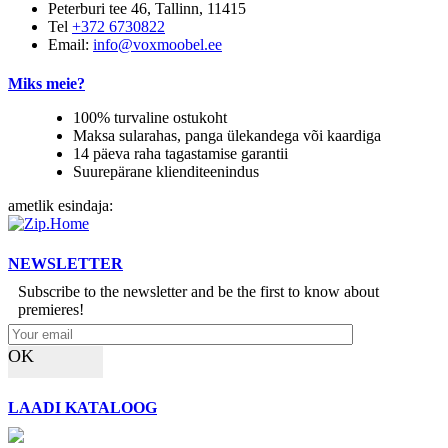
Peterburi tee 46, Tallinn, 11415
Tel
+372 6730822
Email:
info@voxmoobel.ee
Miks meie?
100% turvaline ostukoht
Maksa sularahas, panga ülekandega või kaardiga
14 päeva raha tagastamise garantii
Suurepärane klienditeenindus
ametlik esindaja:
NEWSLETTER
Subscribe to the newsletter and be the first to know about
premieres!
OK
LAADI KATALOOG