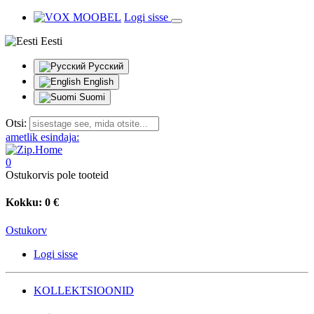
Logi sisse
Eesti
Русский
English
Suomi
Otsi:
ametlik esindaja:
0
Ostukorvis pole tooteid
Kokku:
0 €
Ostukorv
Logi sisse
KOLLEKTSIOONID