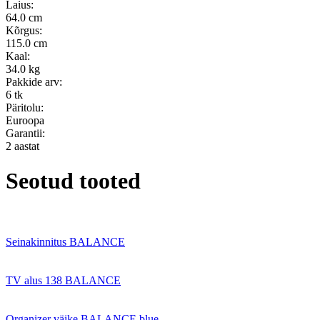
Laius:
64.0 cm
Kõrgus:
115.0 cm
Kaal:
34.0 kg
Pakkide arv:
6 tk
Päritolu:
Euroopa
Garantii:
2 aastat
Seotud tooted
Seinakinnitus BALANCE
TV alus 138 BALANCE
Organizer väike BALANCE blue