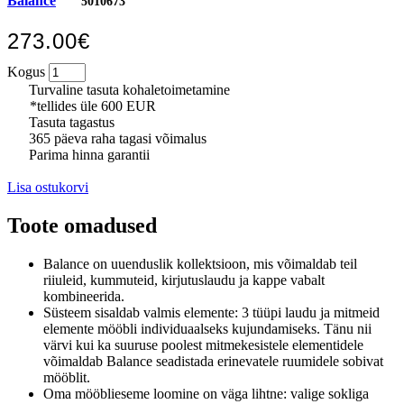
Balance
5010673
273.00€
Kogus
Turvaline tasuta kohaletoimetamine
*tellides üle 600 EUR
Tasuta tagastus
365 päeva raha tagasi võimalus
Parima hinna garantii
Lisa ostukorvi
Toote omadused
Balance on uuenduslik kollektsioon, mis võimaldab teil
riiuleid, kummuteid, kirjutuslaudu ja kappe vabalt
kombineerida.
Süsteem sisaldab valmis elemente: 3 tüüpi laudu ja mitmeid
elemente mööbli individuaalseks kujundamiseks.
Tänu nii
värvi kui ka suuruse poolest mitmekesistele elementidele
võimaldab Balance seadistada erinevatele ruumidele sobivat
mööblit.
Oma mööblieseme loomine on väga lihtne: valige sokliga