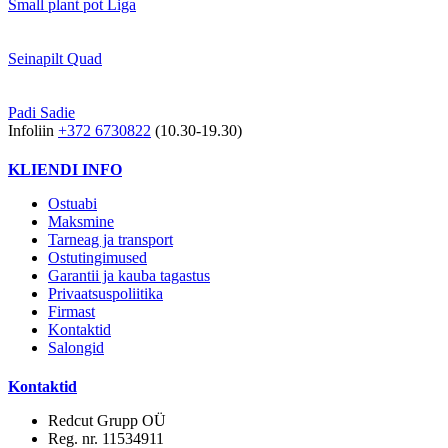
Small plant pot Liga
Seinapilt Quad
Padi Sadie
Infoliin
+372 6730822
(10.30-19.30)
KLIENDI INFO
Ostuabi
Maksmine
Tarneag ja transport
Ostutingimused
Garantii ja kauba tagastus
Privaatsuspoliitika
Firmast
Kontaktid
Salongid
Kontaktid
Redcut Grupp OÜ
Reg. nr. 11534911