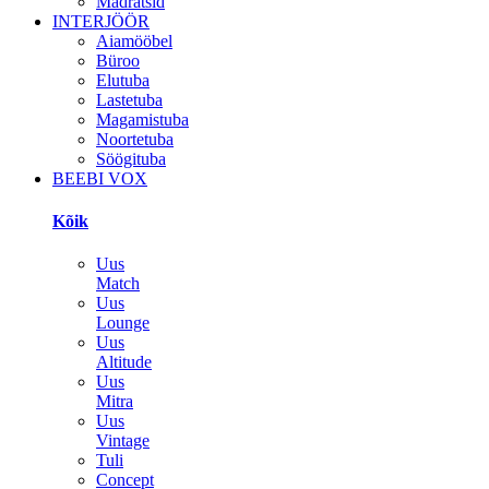
Madratsid
INTERJÖÖR
Aiamööbel
Büroo
Elutuba
Lastetuba
Magamistuba
Noortetuba
Söögituba
BEEBI VOX
Kõik
Uus
Match
Uus
Lounge
Uus
Altitude
Uus
Mitra
Uus
Vintage
Tuli
Concept