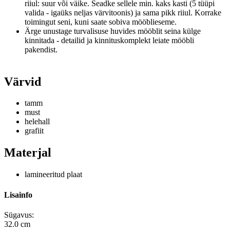
riiul: suur või väike.
Seadke sellele min.
kaks kasti (5 tüüpi
valida - igaüks neljas värvitoonis) ja sama pikk riiul.
Korrake
toimingut seni, kuni saate sobiva mööblieseme.
Ärge unustage turvalisuse huvides mööblit seina külge
kinnitada - detailid ja kinnituskomplekt leiate mööbli
pakendist.
Värvid
tamm
must
helehall
grafiit
Materjal
lamineeritud plaat
Lisainfo
Sügavus:
32.0 cm