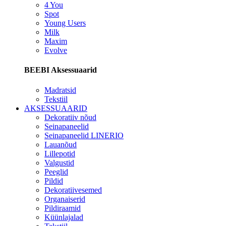
4 You
Spot
Young Users
Milk
Maxim
Evolve
BEEBI Aksessuaarid
Madratsid
Tekstiil
AKSESSUAARID
Dekoratiiv nõud
Seinapaneelid
Seinapaneelid LINERIO
Lauanõud
Lillepotid
Valgustid
Peeglid
Pildid
Dekoratiivesemed
Organaiserid
Pildiraamid
Küünlajalad