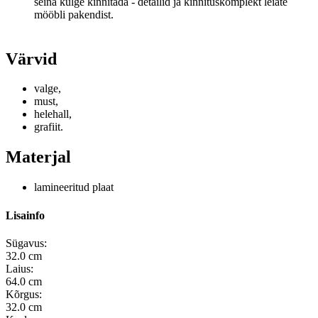
seina külge kinnitada - detailid ja kinnituskomplekt leiate
mööbli pakendist.
Värvid
valge,
must,
helehall,
grafiit.
Materjal
lamineeritud plaat
Lisainfo
Sügavus:
32.0 cm
Laius:
64.0 cm
Kõrgus:
32.0 cm