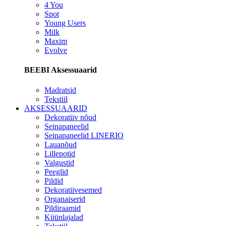
4 You
Spot
Young Users
Milk
Maxim
Evolve
BEEBI Aksessuaarid
Madratsid
Tekstiil
AKSESSUAARID
Dekoratiiv nõud
Seinapaneelid
Seinapaneelid LINERIO
Lauanõud
Lillepotid
Valgustid
Peeglid
Pildid
Dekoratiivesemed
Organaiserid
Pildiraamid
Küünlajalad