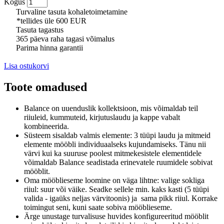
Kogus
Turvaline tasuta kohaletoimetamine
*tellides üle 600 EUR
Tasuta tagastus
365 päeva raha tagasi võimalus
Parima hinna garantii
Lisa ostukorvi
Toote omadused
Balance on uuenduslik kollektsioon, mis võimaldab teil
riiuleid, kummuteid, kirjutuslaudu ja kappe vabalt
kombineerida.
Süsteem sisaldab valmis elemente: 3 tüüpi laudu ja mitmeid
elemente mööbli individuaalseks kujundamiseks.
Tänu nii
värvi kui ka suuruse poolest mitmekesistele elementidele
võimaldab Balance seadistada erinevatele ruumidele sobivat
mööblit.
Oma mööblieseme loomine on väga lihtne: valige sokliga
riiul: suur või väike.
Seadke sellele min.
kaks kasti (5 tüüpi
valida - igaüks neljas värvitoonis) ja sama pikk riiul.
Korrake
toimingut seni, kuni saate sobiva mööblieseme.
Ärge unustage turvalisuse huvides konfigureeritud mööblit