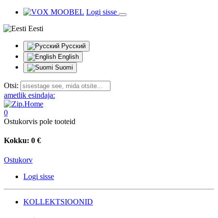
Logi sisse
Eesti
Русский
English
Suomi
Otsi:
ametlik esindaja:
0
Ostukorvis pole tooteid
Kokku:
0 €
Ostukorv
Logi sisse
KOLLEKTSIOONID