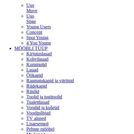
Uus
Muve
Uus
Stige
Young Users
Concept
Spot Young
4 You Young
MÖÖBLI TÜÜP
Kirjutuslauad
Kohvilauad
Kummutid
Lauad
Öökapid
Raamatukapid ja vitriinid
Riidekapid
Riiulid
Toolid ja tugitoolid
Tualettlauad
Voodid ja kušetid
Voodipõhjad
TV alused
Lisaesemed
Pehme mööbel