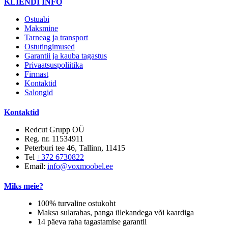
KLIENDI INFO
Ostuabi
Maksmine
Tarneag ja transport
Ostutingimused
Garantii ja kauba tagastus
Privaatsuspoliitika
Firmast
Kontaktid
Salongid
Kontaktid
Redcut Grupp OÜ
Reg. nr. 11534911
Peterburi tee 46, Tallinn, 11415
Tel
+372 6730822
Email:
info@voxmoobel.ee
Miks meie?
100% turvaline ostukoht
Maksa sularahas, panga ülekandega või kaardiga
14 päeva raha tagastamise garantii