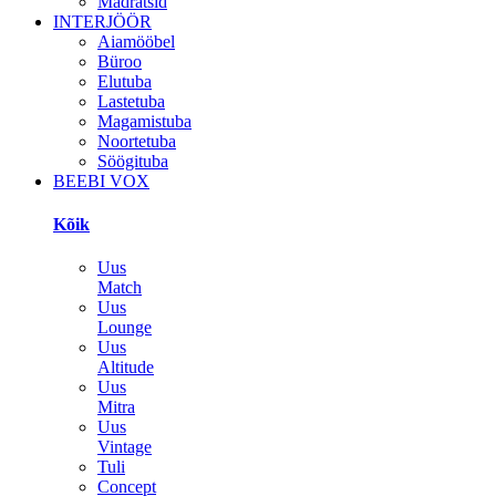
Madratsid
INTERJÖÖR
Aiamööbel
Büroo
Elutuba
Lastetuba
Magamistuba
Noortetuba
Söögituba
BEEBI VOX
Kõik
Uus
Match
Uus
Lounge
Uus
Altitude
Uus
Mitra
Uus
Vintage
Tuli
Concept