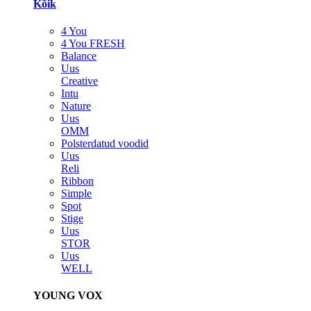
Kõik
4 You
4 You FRESH
Balance
Uus
Creative
Intu
Nature
Uus
OMM
Polsterdatud voodid
Uus
Reli
Ribbon
Simple
Spot
Stige
Uus
STOR
Uus
WELL
YOUNG VOX