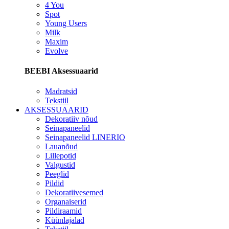
4 You
Spot
Young Users
Milk
Maxim
Evolve
BEEBI Aksessuaarid
Madratsid
Tekstiil
AKSESSUAARID
Dekoratiiv nõud
Seinapaneelid
Seinapaneelid LINERIO
Lauanõud
Lillepotid
Valgustid
Peeglid
Pildid
Dekoratiivesemed
Organaiserid
Pildiraamid
Küünlajalad