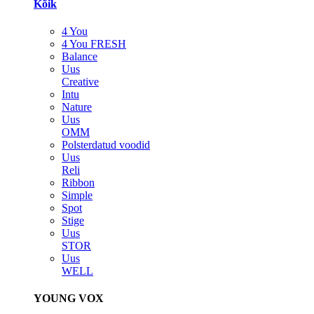
Kõik
4 You
4 You FRESH
Balance
Uus
Creative
Intu
Nature
Uus
OMM
Polsterdatud voodid
Uus
Reli
Ribbon
Simple
Spot
Stige
Uus
STOR
Uus
WELL
YOUNG VOX