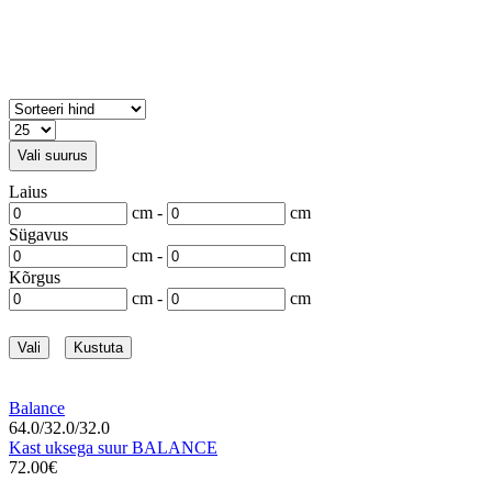
Vali suurus
Laius
cm -
cm
Sügavus
cm -
cm
Kõrgus
cm -
cm
Vali
Kustuta
Balance
64.0/32.0/32.0
Kast uksega suur BALANCE
72.00€