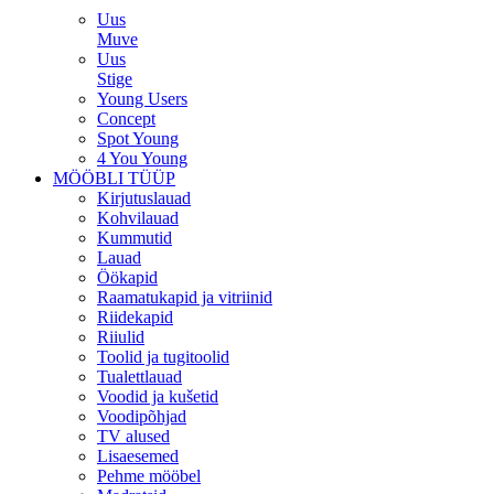
Uus
Muve
Uus
Stige
Young Users
Concept
Spot Young
4 You Young
MÖÖBLI TÜÜP
Kirjutuslauad
Kohvilauad
Kummutid
Lauad
Öökapid
Raamatukapid ja vitriinid
Riidekapid
Riiulid
Toolid ja tugitoolid
Tualettlauad
Voodid ja kušetid
Voodipõhjad
TV alused
Lisaesemed
Pehme mööbel