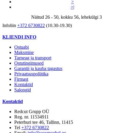
>
>|
Näitud 26 - 50, kokku 56, lehekülgi 3
Infoliin
+372 6730822
(10.30-19.30)
KLIENDI INFO
Ostuabi
Maksmine
Tarneag ja transport
Ostutingimused
Garantii ja kauba tagastus
Privaatsuspoliitika
Firmast
Kontaktid
Salongid
Kontaktid
Redcut Grupp OÜ
Reg. nr. 11534911
Peterburi tee 46, Tallinn, 11415
Tel
+372 6730822
Email:
info@voxmoobel.ee