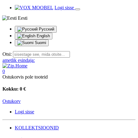
Logi sisse
Eesti
Русский
English
Suomi
Otsi:
ametlik esindaja:
0
Ostukorvis pole tooteid
Kokku:
0 €
Ostukorv
Logi sisse
KOLLEKTSIOONID