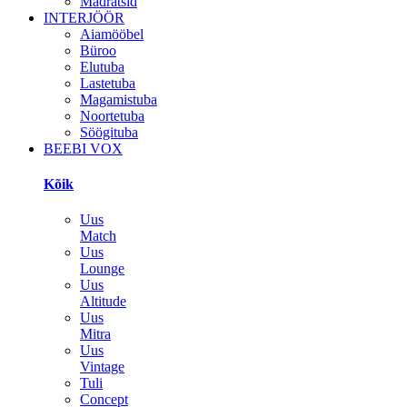
Madratsid
INTERJÖÖR
Aiamööbel
Büroo
Elutuba
Lastetuba
Magamistuba
Noortetuba
Söögituba
BEEBI VOX
Kõik
Uus
Match
Uus
Lounge
Uus
Altitude
Uus
Mitra
Uus
Vintage
Tuli
Concept