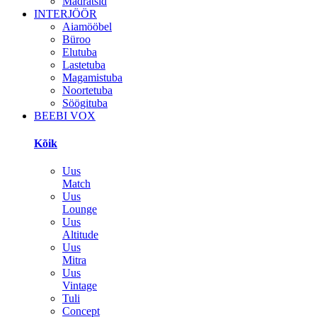
Madratsid
INTERJÖÖR
Aiamööbel
Büroo
Elutuba
Lastetuba
Magamistuba
Noortetuba
Söögituba
BEEBI VOX
Kõik
Uus
Match
Uus
Lounge
Uus
Altitude
Uus
Mitra
Uus
Vintage
Tuli
Concept