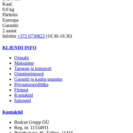
Kaal:
0.0 kg
Päritolu:
Euroopa
Garantii:
2 aastat
Infoliin
+372 6730822
(10.30-19.30)
KLIENDI INFO
Ostuabi
Maksmine
Tarneag ja transport
Ostutingimused
Garantii ja kauba tagastus
Privaatsuspoliitika
Firmast
Kontaktid
Salongid
Kontaktid
Redcut Grupp OÜ
Reg. nr. 11534911
Peterburi tee 46, Tallinn, 11415