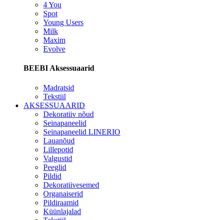
4 You
Spot
Young Users
Milk
Maxim
Evolve
BEEBI Aksessuaarid
Madratsid
Tekstiil
AKSESSUAARID
Dekoratiiv nõud
Seinapaneelid
Seinapaneelid LINERIO
Lauanõud
Lillepotid
Valgustid
Peeglid
Pildid
Dekoratiivesemed
Organaiserid
Pildiraamid
Küünlajalad