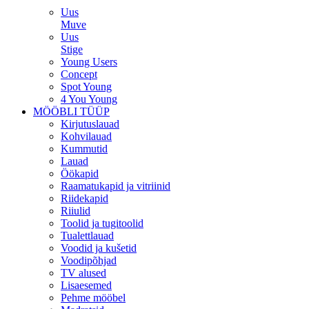
Uus
Muve
Uus
Stige
Young Users
Concept
Spot Young
4 You Young
MÖÖBLI TÜÜP
Kirjutuslauad
Kohvilauad
Kummutid
Lauad
Öökapid
Raamatukapid ja vitriinid
Riidekapid
Riiulid
Toolid ja tugitoolid
Tualettlauad
Voodid ja kušetid
Voodipõhjad
TV alused
Lisaesemed
Pehme mööbel