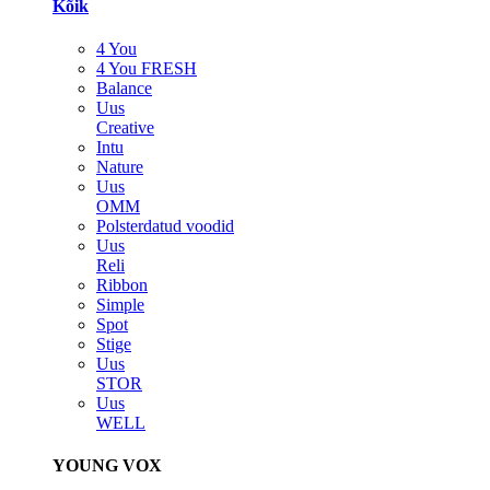
Kõik
4 You
4 You FRESH
Balance
Uus
Creative
Intu
Nature
Uus
OMM
Polsterdatud voodid
Uus
Reli
Ribbon
Simple
Spot
Stige
Uus
STOR
Uus
WELL
YOUNG VOX