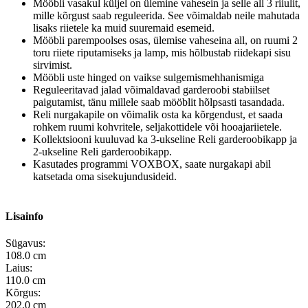
Mööbli vasakul küljel on ülemine vahesein ja selle all 3 riiulit,
mille kõrgust saab reguleerida. See võimaldab neile mahutada
lisaks riietele ka muid suuremaid esemeid.
Mööbli parempoolses osas, ülemise vaheseina all, on ruumi 2
toru riiete riputamiseks ja lamp, mis hõlbustab riidekapi sisu
sirvimist.
Mööbli uste hinged on vaikse sulgemismehhanismiga
Reguleeritavad jalad võimaldavad garderoobi stabiilset
paigutamist, tänu millele saab mööblit hõlpsasti tasandada.
Reli nurgakapile on võimalik osta ka kõrgendust, et saada
rohkem ruumi kohvritele, seljakottidele või hooajariietele.
Kollektsiooni kuuluvad ka 3-ukseline Reli garderoobikapp ja
2-ukseline Reli garderoobikapp.
Kasutades programmi VOXBOX, saate nurgakapi abil
katsetada oma sisekujundusideid.
Lisainfo
Sügavus:
108.0 cm
Laius:
110.0 cm
Kõrgus:
202.0 cm