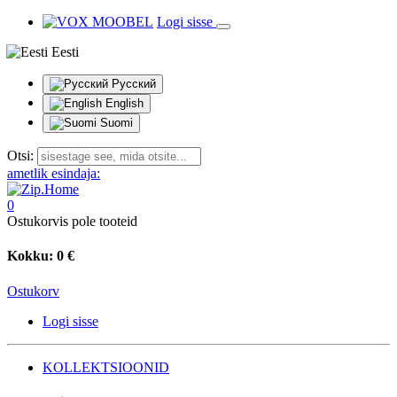
Logi sisse
Eesti
Русский
English
Suomi
Otsi:
ametlik esindaja:
0
Ostukorvis pole tooteid
Kokku:
0 €
Ostukorv
Logi sisse
KOLLEKTSIOONID