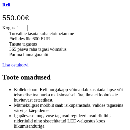
Reli
550.00€
Kogus
Turvaline tasuta kohaletoimetamine
*tellides üle 600 EUR
Tasuta tagastus
365 päeva raha tagasi võimalus
Parima hinna garantii
Lisa ostukorvi
Toote omadused
Kollektsiooni Reli nurgakapp võimaldab kasutada lapse või
teismelise toa nurka maksimaalselt ära, ilma et loobuksite
huvitavast esteetikast.
Mitmekülgset mööblit saab isikupärastada, valides tagaseina
värvi ja käepideme.
Igapäevase mugavuse tagavad reguleeritavad riiulid ja
riideriiulid ning sisseehitatud LED-valgustus koos
liikumisanduriga.