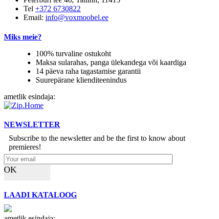
Tel
+372 6730822
Email:
info@voxmoobel.ee
Miks meie?
100% turvaline ostukoht
Maksa sularahas, panga ülekandega või kaardiga
14 päeva raha tagastamise garantii
Suurepärane klienditeenindus
ametlik esindaja:
NEWSLETTER
Subscribe to the newsletter and be the first to know about
premieres!
OK
LAADI KATALOOG
ametlik esindaja: