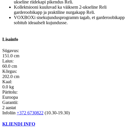
ukseline riidekapi pikendus Reli.
Kollektsiooni kuuluvad ka väiksem 2-ukseline Reli
garderoobikapp ja praktiline nurgakapp Reli.
VOXBOXi sisekujundusprogramm tagab, et garderoobikapp
sobitub ideaalselt kujundusse.
Lisainfo
Sügavus:
151.0 cm
Laius:
60.0 cm
Kõrgus:
202.0 cm
Kaal:
0.0 kg
Päritolu:
Euroopa
Garantii:
2 aastat
Infoliin
+372 6730822
(10.30-19.30)
KLIENDI INFO