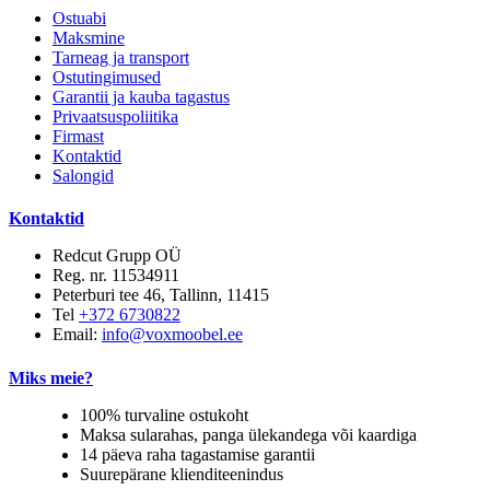
Ostuabi
Maksmine
Tarneag ja transport
Ostutingimused
Garantii ja kauba tagastus
Privaatsuspoliitika
Firmast
Kontaktid
Salongid
Kontaktid
Redcut Grupp OÜ
Reg. nr. 11534911
Peterburi tee 46, Tallinn, 11415
Tel
+372 6730822
Email:
info@voxmoobel.ee
Miks meie?
100% turvaline ostukoht
Maksa sularahas, panga ülekandega või kaardiga
14 päeva raha tagastamise garantii
Suurepärane klienditeenindus