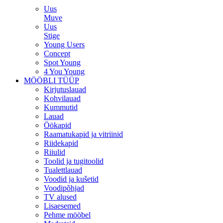
Uus
Muve
Uus
Stige
Young Users
Concept
Spot Young
4 You Young
MÖÖBLI TÜÜP
Kirjutuslauad
Kohvilauad
Kummutid
Lauad
Öökapid
Raamatukapid ja vitriinid
Riidekapid
Riiulid
Toolid ja tugitoolid
Tualettlauad
Voodid ja kušetid
Voodipõhjad
TV alused
Lisaesemed
Pehme mööbel