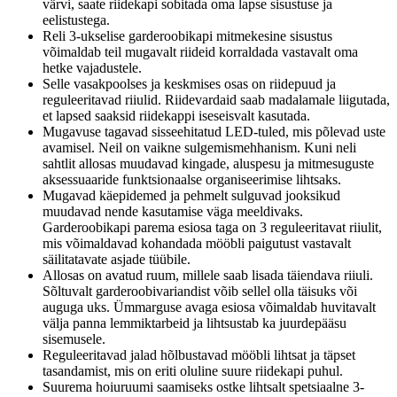
värvi, saate riidekapi sobitada oma lapse sisustuse ja
eelistustega.
Reli 3-ukselise garderoobikapi mitmekesine sisustus
võimaldab teil mugavalt riideid korraldada vastavalt oma
hetke vajadustele.
Selle vasakpoolses ja keskmises osas on riidepuud ja
reguleeritavad riiulid. Riidevardaid saab madalamale liigutada,
et lapsed saaksid riidekappi iseseisvalt kasutada.
Mugavuse tagavad sisseehitatud LED-tuled, mis põlevad uste
avamisel. Neil on vaikne sulgemismehhanism. Kuni neli
sahtlit allosas muudavad kingade, aluspesu ja mitmesuguste
aksessuaaride funktsionaalse organiseerimise lihtsaks.
Mugavad käepidemed ja pehmelt sulguvad jooksikud
muudavad nende kasutamise väga meeldivaks.
Garderoobikapi parema esiosa taga on 3 reguleeritavat riiulit,
mis võimaldavad kohandada mööbli paigutust vastavalt
säilitatavate asjade tüübile.
Allosas on avatud ruum, millele saab lisada täiendava riiuli.
Sõltuvalt garderoobivariandist võib sellel olla täisuks või
auguga uks. Ümmarguse avaga esiosa võimaldab huvitavalt
välja panna lemmiktarbeid ja lihtsustab ka juurdepääsu
sisemusele.
Reguleeritavad jalad hõlbustavad mööbli lihtsat ja täpset
tasandamist, mis on eriti oluline suure riidekapi puhul.
Suurema hoiuruumi saamiseks ostke lihtsalt spetsiaalne 3-