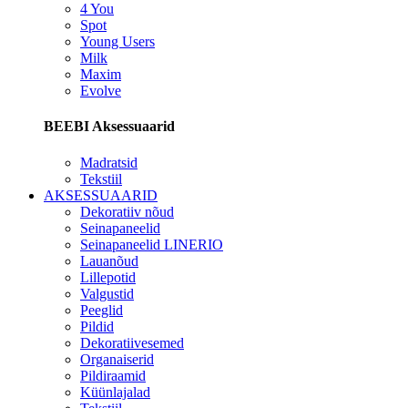
4 You
Spot
Young Users
Milk
Maxim
Evolve
BEEBI Aksessuaarid
Madratsid
Tekstiil
AKSESSUAARID
Dekoratiiv nõud
Seinapaneelid
Seinapaneelid LINERIO
Lauanõud
Lillepotid
Valgustid
Peeglid
Pildid
Dekoratiivesemed
Organaiserid
Pildiraamid
Küünlajalad