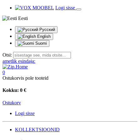
Logi sisse
Eesti
Русский
English
Suomi
Otsi:
ametlik esindaja:
0
Ostukorvis pole tooteid
Kokku:
0 €
Ostukorv
Logi sisse
KOLLEKTSIOONID