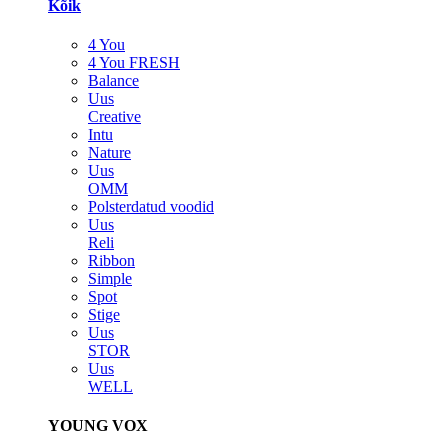
Kõik
4 You
4 You FRESH
Balance
Uus
Creative
Intu
Nature
Uus
OMM
Polsterdatud voodid
Uus
Reli
Ribbon
Simple
Spot
Stige
Uus
STOR
Uus
WELL
YOUNG VOX