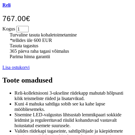
Reli
767.00€
Kogus
Turvaline tasuta kohaletoimetamine
*tellides üle 600 EUR
Tasuta tagastus
365 päeva raha tagasi võimalus
Parima hinna garantii
Lisa ostukorvi
Toote omadused
Reli-kollektsiooni 3-ukseline riidekapp mahutab hõlpsasti
kõik teismeliste riided ja lisatarvikud.
Kuni 4 mahuka sahtliga sobib see ka kahe lapse
mööbliesemeks.
Sisemine LED-valgustus lihtsustab lemmikpaari sokkide
leidmist ja reguleeritavad riiulid kohanduvad vastavalt
hoiustatud esemete suurusele.
Valides riidekapi tagaseinte, sahtlipõhjade ja käepidemete