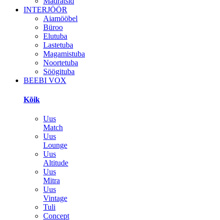
Madratsid
INTERJÖÖR
Aiamööbel
Büroo
Elutuba
Lastetuba
Magamistuba
Noortetuba
Söögituba
BEEBI VOX
Kõik
Uus
Match
Uus
Lounge
Uus
Altitude
Uus
Mitra
Uus
Vintage
Tuli
Concept