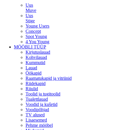
Uus
Muve
Uus
Stige
Young Users
Concept
Spot Young
4 You Young
MÖÖBLI TÜÜP
Kirjutuslauad
Kohvilauad
Kummutid
Lauad
Öökapid
Raamatukapid ja vitriinid
Riidekapid
Riiulid
Toolid ja tugitoolid
Tualettlauad
Voodid ja kušetid
Voodipõhjad
TV alused
Lisaesemed
Pehme mööbel