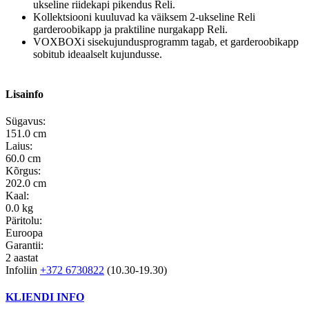
ukseline riidekapi pikendus Reli.
Kollektsiooni kuuluvad ka väiksem 2-ukseline Reli
garderoobikapp ja praktiline nurgakapp Reli.
VOXBOXi sisekujundusprogramm tagab, et garderoobikapp
sobitub ideaalselt kujundusse.
Lisainfo
Sügavus:
151.0 cm
Laius:
60.0 cm
Kõrgus:
202.0 cm
Kaal:
0.0 kg
Päritolu:
Euroopa
Garantii:
2 aastat
Infoliin
+372 6730822
(10.30-19.30)
KLIENDI INFO