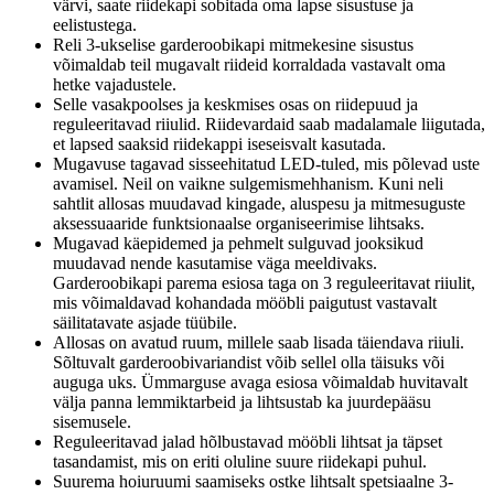
värvi, saate riidekapi sobitada oma lapse sisustuse ja
eelistustega.
Reli 3-ukselise garderoobikapi mitmekesine sisustus
võimaldab teil mugavalt riideid korraldada vastavalt oma
hetke vajadustele.
Selle vasakpoolses ja keskmises osas on riidepuud ja
reguleeritavad riiulid. Riidevardaid saab madalamale liigutada,
et lapsed saaksid riidekappi iseseisvalt kasutada.
Mugavuse tagavad sisseehitatud LED-tuled, mis põlevad uste
avamisel. Neil on vaikne sulgemismehhanism. Kuni neli
sahtlit allosas muudavad kingade, aluspesu ja mitmesuguste
aksessuaaride funktsionaalse organiseerimise lihtsaks.
Mugavad käepidemed ja pehmelt sulguvad jooksikud
muudavad nende kasutamise väga meeldivaks.
Garderoobikapi parema esiosa taga on 3 reguleeritavat riiulit,
mis võimaldavad kohandada mööbli paigutust vastavalt
säilitatavate asjade tüübile.
Allosas on avatud ruum, millele saab lisada täiendava riiuli.
Sõltuvalt garderoobivariandist võib sellel olla täisuks või
auguga uks. Ümmarguse avaga esiosa võimaldab huvitavalt
välja panna lemmiktarbeid ja lihtsustab ka juurdepääsu
sisemusele.
Reguleeritavad jalad hõlbustavad mööbli lihtsat ja täpset
tasandamist, mis on eriti oluline suure riidekapi puhul.
Suurema hoiuruumi saamiseks ostke lihtsalt spetsiaalne 3-