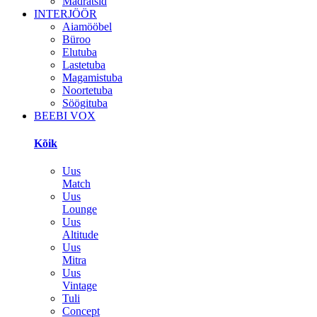
Madratsid
INTERJÖÖR
Aiamööbel
Büroo
Elutuba
Lastetuba
Magamistuba
Noortetuba
Söögituba
BEEBI VOX
Kõik
Uus
Match
Uus
Lounge
Uus
Altitude
Uus
Mitra
Uus
Vintage
Tuli
Concept