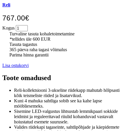
Reli
767.00€
Kogus
Turvaline tasuta kohaletoimetamine
*tellides üle 600 EUR
Tasuta tagastus
365 päeva raha tagasi võimalus
Parima hinna garantii
Lisa ostukorvi
Toote omadused
Reli-kollektsiooni 3-ukseline riidekapp mahutab hõlpsasti
kõik teismeliste riided ja lisatarvikud.
Kuni 4 mahuka sahtliga sobib see ka kahe lapse
mööbliesemeks.
Sisemine LED-valgustus lihtsustab lemmikpaari sokkide
leidmist ja reguleeritavad riiulid kohanduvad vastavalt
hoiustatud esemete suurusele.
Valides riidekapi tagaseinte, sahtlipõhjade ja käepidemete