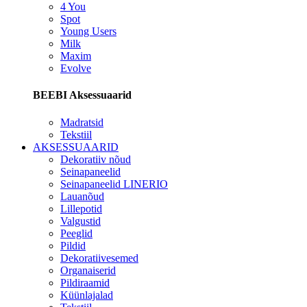
4 You
Spot
Young Users
Milk
Maxim
Evolve
BEEBI Aksessuaarid
Madratsid
Tekstiil
AKSESSUAARID
Dekoratiiv nõud
Seinapaneelid
Seinapaneelid LINERIO
Lauanõud
Lillepotid
Valgustid
Peeglid
Pildid
Dekoratiivesemed
Organaiserid
Pildiraamid
Küünlajalad