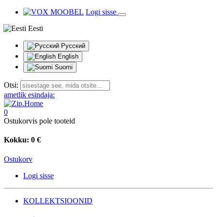
Logi sisse
Eesti
Русский
English
Suomi
Otsi:
ametlik esindaja:
0
Ostukorvis pole tooteid
Kokku:
0 €
Ostukorv
Logi sisse
KOLLEKTSIOONID