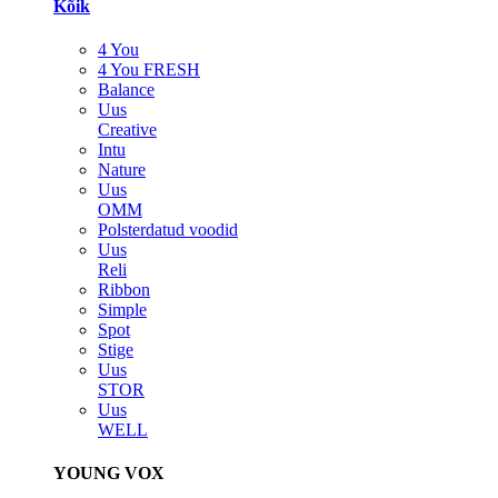
Kõik
4 You
4 You FRESH
Balance
Uus
Creative
Intu
Nature
Uus
OMM
Polsterdatud voodid
Uus
Reli
Ribbon
Simple
Spot
Stige
Uus
STOR
Uus
WELL
YOUNG VOX