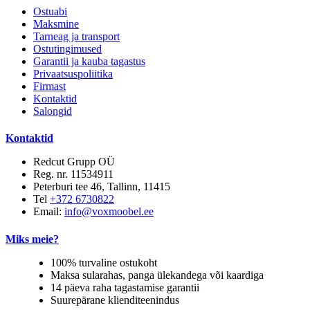
Ostuabi
Maksmine
Tarneag ja transport
Ostutingimused
Garantii ja kauba tagastus
Privaatsuspoliitika
Firmast
Kontaktid
Salongid
Kontaktid
Redcut Grupp OÜ
Reg. nr. 11534911
Peterburi tee 46, Tallinn, 11415
Tel
+372 6730822
Email:
info@voxmoobel.ee
Miks meie?
100% turvaline ostukoht
Maksa sularahas, panga ülekandega või kaardiga
14 päeva raha tagastamise garantii
Suurepärane klienditeenindus