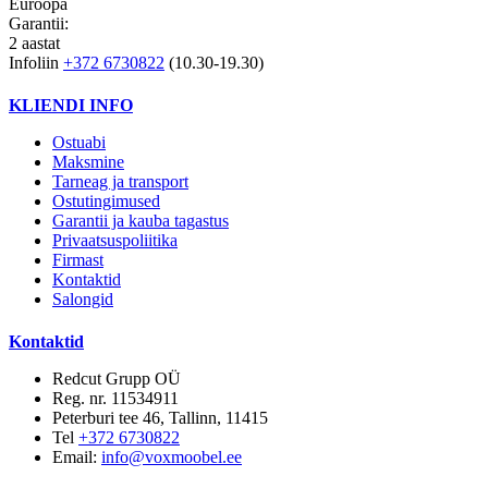
Euroopa
Garantii:
2 aastat
Infoliin
+372 6730822
(10.30-19.30)
KLIENDI INFO
Ostuabi
Maksmine
Tarneag ja transport
Ostutingimused
Garantii ja kauba tagastus
Privaatsuspoliitika
Firmast
Kontaktid
Salongid
Kontaktid
Redcut Grupp OÜ
Reg. nr. 11534911
Peterburi tee 46, Tallinn, 11415
Tel
+372 6730822
Email:
info@voxmoobel.ee