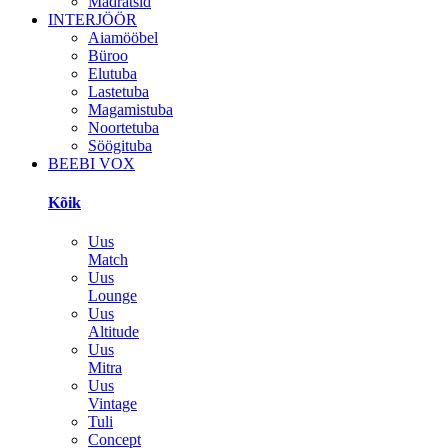
Madratsid
INTERJÖÖR
Aiamööbel
Büroo
Elutuba
Lastetuba
Magamistuba
Noortetuba
Söögituba
BEEBI VOX
Kõik
Uus
Match
Uus
Lounge
Uus
Altitude
Uus
Mitra
Uus
Vintage
Tuli
Concept