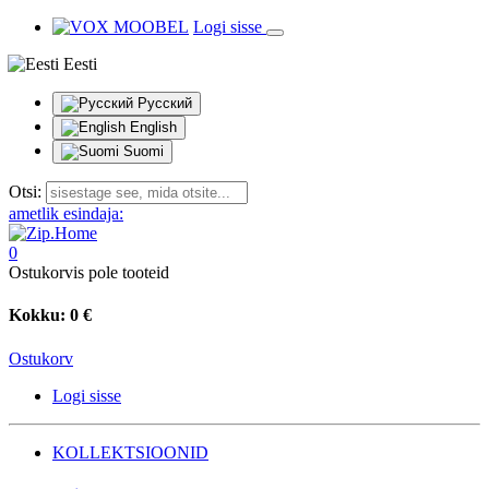
Logi sisse
Eesti
Русский
English
Suomi
Otsi:
ametlik esindaja:
0
Ostukorvis pole tooteid
Kokku:
0 €
Ostukorv
Logi sisse
KOLLEKTSIOONID