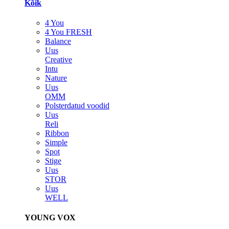
Kõik
4 You
4 You FRESH
Balance
Uus
Creative
Intu
Nature
Uus
OMM
Polsterdatud voodid
Uus
Reli
Ribbon
Simple
Spot
Stige
Uus
STOR
Uus
WELL
YOUNG VOX