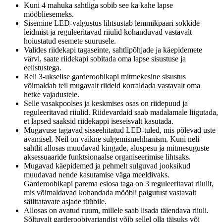
Kuni 4 mahuka sahtliga sobib see ka kahe lapse
mööbliesemeks.
Sisemine LED-valgustus lihtsustab lemmikpaari sokkide
leidmist ja reguleeritavad riiulid kohanduvad vastavalt
hoiustatud esemete suurusele.
Valides riidekapi tagaseinte, sahtlipõhjade ja käepidemete
värvi, saate riidekapi sobitada oma lapse sisustuse ja
eelistustega.
Reli 3-ukselise garderoobikapi mitmekesine sisustus
võimaldab teil mugavalt riideid korraldada vastavalt oma
hetke vajadustele.
Selle vasakpoolses ja keskmises osas on riidepuud ja
reguleeritavad riiulid. Riidevardaid saab madalamale liigutada,
et lapsed saaksid riidekappi iseseisvalt kasutada.
Mugavuse tagavad sisseehitatud LED-tuled, mis põlevad uste
avamisel. Neil on vaikne sulgemismehhanism. Kuni neli
sahtlit allosas muudavad kingade, aluspesu ja mitmesuguste
aksessuaaride funktsionaalse organiseerimise lihtsaks.
Mugavad käepidemed ja pehmelt sulguvad jooksikud
muudavad nende kasutamise väga meeldivaks.
Garderoobikapi parema esiosa taga on 3 reguleeritavat riiulit,
mis võimaldavad kohandada mööbli paigutust vastavalt
säilitatavate asjade tüübile.
Allosas on avatud ruum, millele saab lisada täiendava riiuli.
Sõltuvalt garderoobivariandist võib sellel olla täisuks või