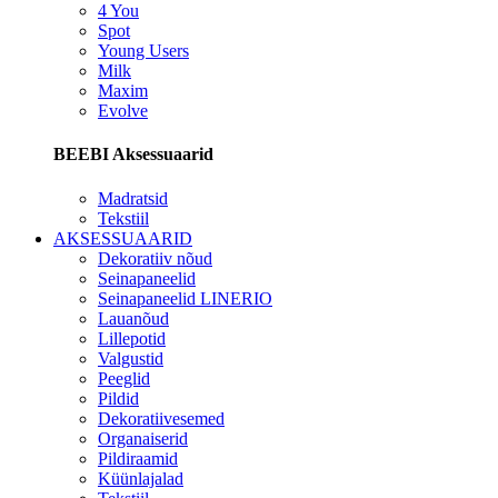
4 You
Spot
Young Users
Milk
Maxim
Evolve
BEEBI Aksessuaarid
Madratsid
Tekstiil
AKSESSUAARID
Dekoratiiv nõud
Seinapaneelid
Seinapaneelid LINERIO
Lauanõud
Lillepotid
Valgustid
Peeglid
Pildid
Dekoratiivesemed
Organaiserid
Pildiraamid
Küünlajalad