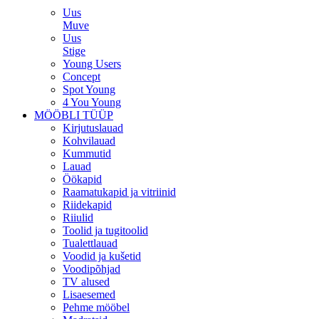
Uus
Muve
Uus
Stige
Young Users
Concept
Spot Young
4 You Young
MÖÖBLI TÜÜP
Kirjutuslauad
Kohvilauad
Kummutid
Lauad
Öökapid
Raamatukapid ja vitriinid
Riidekapid
Riiulid
Toolid ja tugitoolid
Tualettlauad
Voodid ja kušetid
Voodipõhjad
TV alused
Lisaesemed
Pehme mööbel