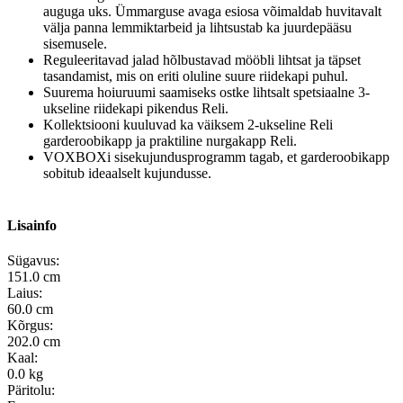
auguga uks. Ümmarguse avaga esiosa võimaldab huvitavalt
välja panna lemmiktarbeid ja lihtsustab ka juurdepääsu
sisemusele.
Reguleeritavad jalad hõlbustavad mööbli lihtsat ja täpset
tasandamist, mis on eriti oluline suure riidekapi puhul.
Suurema hoiuruumi saamiseks ostke lihtsalt spetsiaalne 3-
ukseline riidekapi pikendus Reli.
Kollektsiooni kuuluvad ka väiksem 2-ukseline Reli
garderoobikapp ja praktiline nurgakapp Reli.
VOXBOXi sisekujundusprogramm tagab, et garderoobikapp
sobitub ideaalselt kujundusse.
Lisainfo
Sügavus:
151.0 cm
Laius:
60.0 cm
Kõrgus:
202.0 cm
Kaal:
0.0 kg
Päritolu: