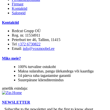
Firmast
Kontaktid
Salongid
Kontaktid
Redcut Grupp OÜ
Reg. nr. 11534911
Peterburi tee 46, Tallinn, 11415
Tel
+372 6730822
Email:
info@voxmoobel.ee
Miks meie?
100% turvaline ostukoht
Maksa sularahas, panga ülekandega või kaardiga
14 päeva raha tagastamise garantii
Suurepärane klienditeenindus
ametlik esindaja:
NEWSLETTER
Subscribe to the newsletter and be the first to know about