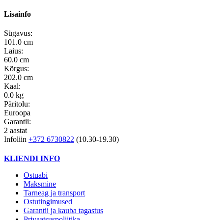
Lisainfo
Sügavus:
101.0 cm
Laius:
60.0 cm
Kõrgus:
202.0 cm
Kaal:
0.0 kg
Päritolu:
Euroopa
Garantii:
2 aastat
Infoliin
+372 6730822
(10.30-19.30)
KLIENDI INFO
Ostuabi
Maksmine
Tarneag ja transport
Ostutingimused
Garantii ja kauba tagastus
Privaatsuspoliitika