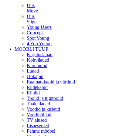
Uus
Muve
Uus
Stige
Young Users
Concept
Spot Young
4 You Young
MÖÖBLI TÜÜP
Kirjutuslauad
Kohvilauad
Kummutid
Lauad
Öökapid
Raamatukapid ja vitriinid
Riidekapid
Riiulid
Toolid ja tugitoolid
Tualettlauad
Voodid ja kušetid
Voodipõhjad
TV alused
Lisaesemed
Pehme mööbel