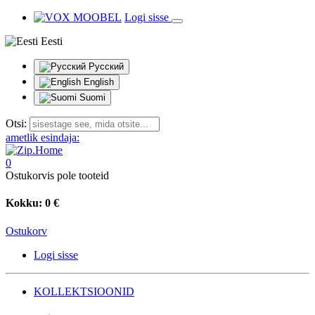
Logi sisse
Eesti
Русский
English
Suomi
Otsi:
ametlik esindaja:
0
Ostukorvis pole tooteid
Kokku:
0 €
Ostukorv
Logi sisse
KOLLEKTSIOONID