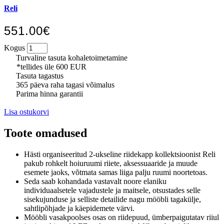
Reli
551.00€
Kogus
Turvaline tasuta kohaletoimetamine
*tellides üle 600 EUR
Tasuta tagastus
365 päeva raha tagasi võimalus
Parima hinna garantii
Lisa ostukorvi
Toote omadused
Hästi organiseeritud 2-ukseline riidekapp kollektsioonist Reli
pakub rohkelt hoiuruumi riiete, aksessuaaride ja muude
esemete jaoks, võtmata samas liiga palju ruumi noortetoas.
Seda saab kohandada vastavalt noore elaniku
individuaalsetele vajadustele ja maitsele, otsustades selle
sisekujunduse ja selliste detailide nagu mööbli tagakülje,
sahtlipõhjade ja käepidemete värvi.
Mööbli vasakpoolses osas on riidepuud, ümberpaigutatav riiul