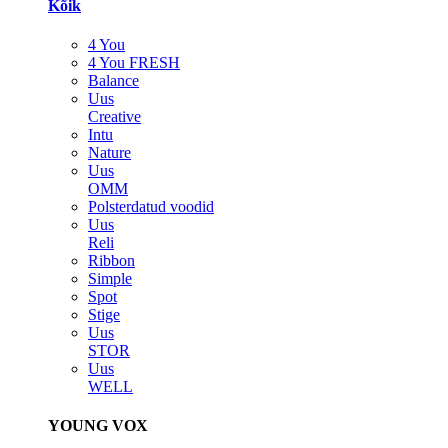
Kõik
4 You
4 You FRESH
Balance
Uus
Creative
Intu
Nature
Uus
OMM
Polsterdatud voodid
Uus
Reli
Ribbon
Simple
Spot
Stige
Uus
STOR
Uus
WELL
YOUNG VOX