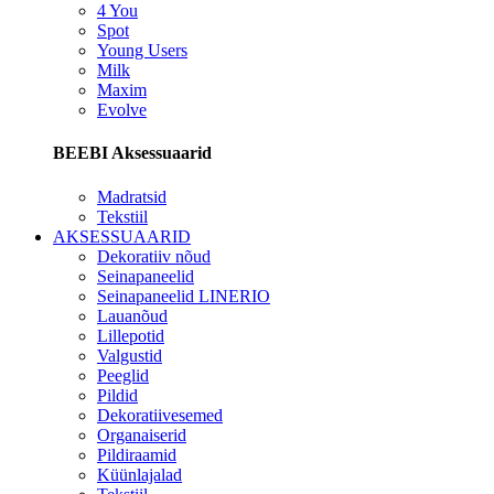
4 You
Spot
Young Users
Milk
Maxim
Evolve
BEEBI Aksessuaarid
Madratsid
Tekstiil
AKSESSUAARID
Dekoratiiv nõud
Seinapaneelid
Seinapaneelid LINERIO
Lauanõud
Lillepotid
Valgustid
Peeglid
Pildid
Dekoratiivesemed
Organaiserid
Pildiraamid
Küünlajalad