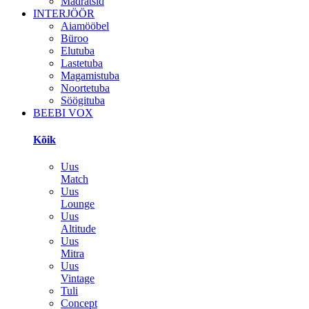
Madratsid
INTERJÖÖR
Aiamööbel
Büroo
Elutuba
Lastetuba
Magamistuba
Noortetuba
Söögituba
BEEBI VOX
Kõik
Uus
Match
Uus
Lounge
Uus
Altitude
Uus
Mitra
Uus
Vintage
Tuli
Concept