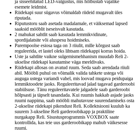
ja sisseehitatud LED-valgustus, mis hõlbustab vajalike
esemete leidmist.
Riidekapi suur sügavus võimaldab riideid mugavalt üles
riputada.
Riputustoru saab asetada madalamale, et väiksemad lapsed
saaksid mööblit iseseisvalt kasutada.
2 mahukat sahtlit saab kasutada lemmikvidinate,
spordijalatsite või aluspesu hoidmiseks.
Parempoolse esiosa taga on 3 riiulit, mille kõrgust saab
reguleerida, et lastel oleks lihtsam riidekappi korras hoida.
Uste ja sahtlite vaikne sulgemismehhanism muudab Reli 2-
ukselise riidekapi kasutamise väga meeldivaks.
Riidekapi allosas on avatud ruum. Seda saab arendada riiuli
abil. Mööbli puhul on võimalik valida tahkete ustega või
auguga ustega variandi vahel, mis loovad mugava peidupaiga
lemmiktoodete jaoks. Reguleeritavad jalad tagavad garderoobi
stabiilsuse. Tänu reguleeritavatele jalgadele saab garderoobi
hõlpsasti ja täpselt tasandada. Kui ruumis hakkab asjade jaoks
ruumi nappima, saab mööbli mahutavuse suurendamiseks osta
2-ukselise riidekapi pikendust Reli. Kollektsiooni kuulub ka
suurem 3-ukseline Reli garderoobikapp ja praktiline
nurgakapp Reli. Sisustusprogrammis VOXBOX saate
kontrollida, kas teie uus garderoobikapp mahub väikesesse
ruumi.