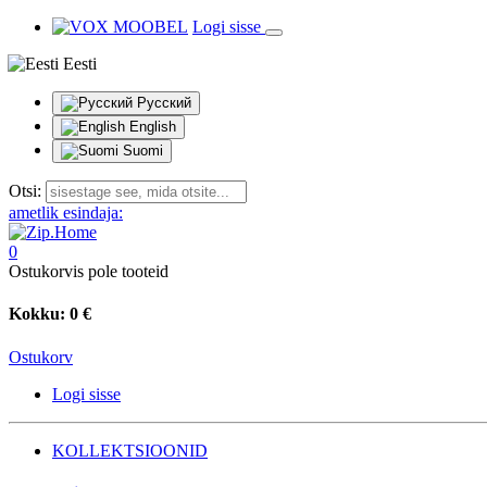
Logi sisse
Eesti
Русский
English
Suomi
Otsi:
ametlik esindaja:
0
Ostukorvis pole tooteid
Kokku:
0 €
Ostukorv
Logi sisse
KOLLEKTSIOONID