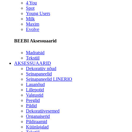
4 You
Spot
Young Users
Milk
Maxim
Evolve
BEEBI Aksessuaarid
Madratsid
Tekstiil
AKSESSUAARID
Dekoratiiv nõud
Seinapaneelid
Seinapaneelid LINERIO
Lauanõud
Lillepotid
Valgustid
Peeglid
Pildid
Dekoratiivesemed
Organaiserid
Pildiraamid
Küünlajalad