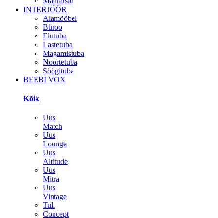
Madratsid
INTERJÖÖR
Aiamööbel
Büroo
Elutuba
Lastetuba
Magamistuba
Noortetuba
Söögituba
BEEBI VOX
Kõik
Uus
Match
Uus
Lounge
Uus
Altitude
Uus
Mitra
Uus
Vintage
Tuli
Concept