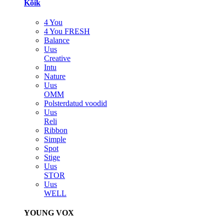
Kõik
4 You
4 You FRESH
Balance
Uus
Creative
Intu
Nature
Uus
OMM
Polsterdatud voodid
Uus
Reli
Ribbon
Simple
Spot
Stige
Uus
STOR
Uus
WELL
YOUNG VOX