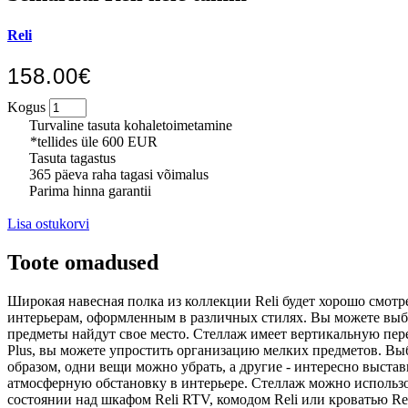
Reli
158.00€
Kogus
Turvaline tasuta kohaletoimetamine
*tellides üle 600 EUR
Tasuta tagastus
365 päeva raha tagasi võimalus
Parima hinna garantii
Lisa ostukorvi
Toote omadused
Широкая навесная полка из коллекции Reli будет хорошо смотре
интерьерам, оформленным в различных стилях. Вы можете выбр
предметы найдут свое место. Стеллаж имеет вертикальную пере
Plus, вы можете упростить организацию мелких предметов. Вы
образом, одни вещи можно убрать, а другие - интересно выст
атмосферную обстановку в интерьере. Стеллаж можно использо
состоянии над шкафом Reli RTV, комодом Reli или кроватью Re