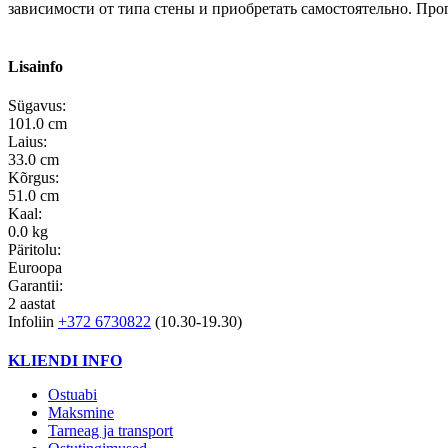
зависимости от типа стены и приобретать самостоятельно. Про
Lisainfo
Sügavus:
101.0 cm
Laius:
33.0 cm
Kõrgus:
51.0 cm
Kaal:
0.0 kg
Päritolu:
Euroopa
Garantii:
2 aastat
Infoliin
+372 6730822
(10.30-19.30)
KLIENDI INFO
Ostuabi
Maksmine
Tarneag ja transport