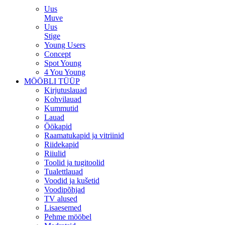
Uus
Muve
Uus
Stige
Young Users
Concept
Spot Young
4 You Young
MÖÖBLI TÜÜP
Kirjutuslauad
Kohvilauad
Kummutid
Lauad
Öökapid
Raamatukapid ja vitriinid
Riidekapid
Riiulid
Toolid ja tugitoolid
Tualettlauad
Voodid ja kušetid
Voodipõhjad
TV alused
Lisaesemed
Pehme mööbel