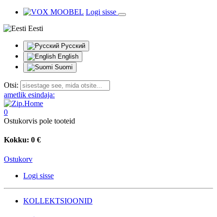
Logi sisse
Eesti
Русский
English
Suomi
Otsi:
ametlik esindaja:
0
Ostukorvis pole tooteid
Kokku:
0 €
Ostukorv
Logi sisse
KOLLEKTSIOONID