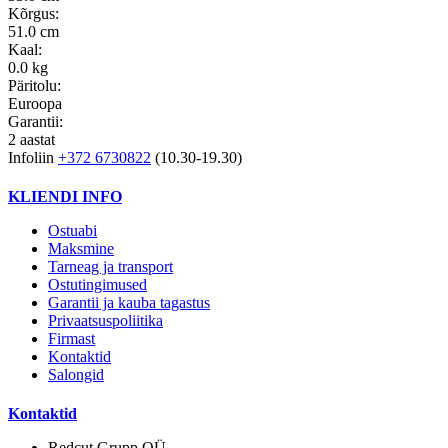
Kõrgus:
51.0 cm
Kaal:
0.0 kg
Päritolu:
Euroopa
Garantii:
2 aastat
Infoliin
+372 6730822
(10.30-19.30)
KLIENDI INFO
Ostuabi
Maksmine
Tarneag ja transport
Ostutingimused
Garantii ja kauba tagastus
Privaatsuspoliitika
Firmast
Kontaktid
Salongid
Kontaktid
Redcut Grupp OÜ