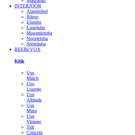
Madratsid
INTERJÖÖR
Aiamööbel
Büroo
Elutuba
Lastetuba
Magamistuba
Noortetuba
Söögituba
BEEBI VOX
Kõik
Uus
Match
Uus
Lounge
Uus
Altitude
Uus
Mitra
Uus
Vintage
Tuli
Concept