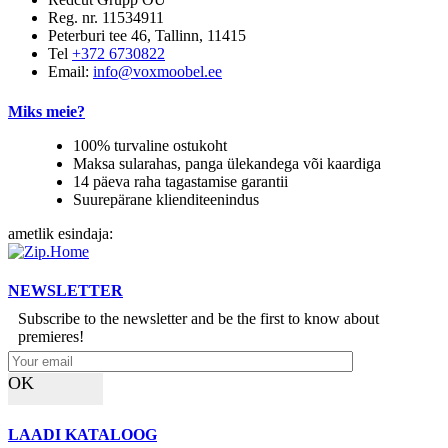
Reg. nr. 11534911
Peterburi tee 46, Tallinn, 11415
Tel
+372 6730822
Email:
info@voxmoobel.ee
Miks meie?
100% turvaline ostukoht
Maksa sularahas, panga ülekandega või kaardiga
14 päeva raha tagastamise garantii
Suurepärane klienditeenindus
ametlik esindaja:
NEWSLETTER
Subscribe to the newsletter and be the first to know about
premieres!
OK
LAADI KATALOOG