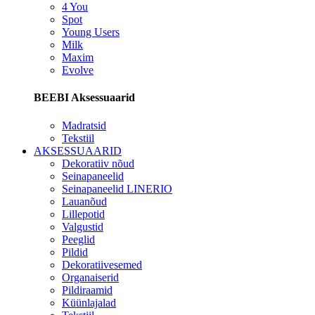
4 You
Spot
Young Users
Milk
Maxim
Evolve
BEEBI Aksessuaarid
Madratsid
Tekstiil
AKSESSUAARID
Dekoratiiv nõud
Seinapaneelid
Seinapaneelid LINERIO
Lauanõud
Lillepotid
Valgustid
Peeglid
Pildid
Dekoratiivesemed
Organaiserid
Pildiraamid
Küünlajalad