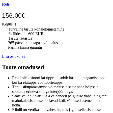
Reli
156.00€
Kogus
Turvaline tasuta kohaletoimetamine
*tellides üle 600 EUR
Tasuta tagastus
365 päeva raha tagasi võimalus
Parima hinna garantii
Lisa ostukorvi
Toote omadused
Reli kollektsiooni lai rippriiul sobib hästi nii magamistuppa
kui ka elutuppa või noortetuppa.
Tänu isikupärastamise võimalusele saate seda hõlpsalt
sobitada erineva stiiliga interjööridega.
Saate valida 3 värvi ja 4 esipaneeli paigutuse vahel ning tänu
mahukale sisemusele leiavad kõik väikesed esemed oma
koha.
Riiulil on vertikaalne vahesein, mis jagab selle sisemuse