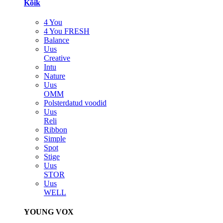
Kõik
4 You
4 You FRESH
Balance
Uus
Creative
Intu
Nature
Uus
OMM
Polsterdatud voodid
Uus
Reli
Ribbon
Simple
Spot
Stige
Uus
STOR
Uus
WELL
YOUNG VOX