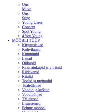
Uus
Muve
Uus
Stige
Young Users
Concept
Spot Young
4 You Young
MÖÖBLI TÜÜP
Kirjutuslauad
Kohvilauad
Kummutid
Lauad
Öökapid
Raamatukapid ja vitriinid
Riidekapid
Riiulid
Toolid ja tugitoolid
Tualettlauad
Voodid ja kušetid
Voodipõhjad
TV alused
Lisaesemed
Pehme mööbel