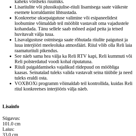
kaheks võrdseks ruumiks.
Lisariiulite või plussikujulise-riiuli lisamisega saate väikeste
esemete korraldamist lihtsustada.
Konkreetse uksepaigutuse valimine või esipaneelidest
loobumine võimaldab teil mööblit vastavalt oma vajadustele
kohandada. Tänu sellele saab mõned asjad peita ja teised
huvitavalt välja tuua.
Lisavalgustuse ostmisega saate rõhutada riiulite paigutust ja
luua interjööri meeleoluka atmosfääri. Riiul võib olla Reli laia
raamaturiiuli pikendus.
See näeb sama hea välja ka Reli RTV kapi, Reli kummuti või
Reli polsterdatud voodi kohal riputatuna.
Riiuli paigaldamiseks vajalikud riidepuud on mööbliga
kaasas. Seinatalad tuleks valida vastavalt seina tüübile ja need
tuleks eraldi osta.
VOXBOXi programm võimaldab teil kontrollida, kuidas Reli
riiul konkreetses interjööris välja näeb.
Lisainfo
Sügavus:
101.0 cm
Laius:
33.0 cm