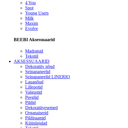
4 You
Spot
Young Users
Milk
Maxim
Evolve
BEEBI Aksessuaarid
Madratsid
Tekstiil
AKSESSUAARID
Dekoratiiv nõud
Seinapaneelid
Seinapaneelid LINERIO
Lauanõud
Lillepotid
Valgustid
Peeglid
Pildid
Dekoratiivesemed
Organaiserid
Pildiraamid
Küünlajalad