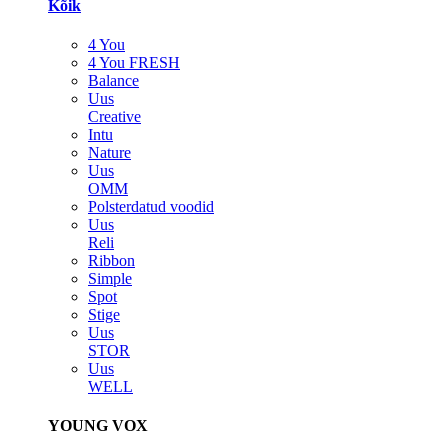
Kõik
4 You
4 You FRESH
Balance
Uus
Creative
Intu
Nature
Uus
OMM
Polsterdatud voodid
Uus
Reli
Ribbon
Simple
Spot
Stige
Uus
STOR
Uus
WELL
YOUNG VOX