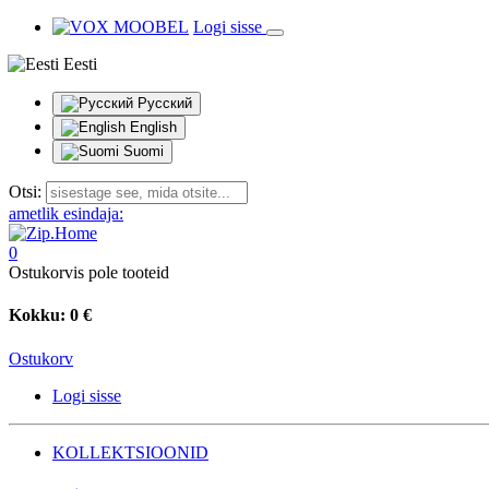
Logi sisse
Eesti
Русский
English
Suomi
Otsi:
ametlik esindaja:
0
Ostukorvis pole tooteid
Kokku:
0 €
Ostukorv
Logi sisse
KOLLEKTSIOONID