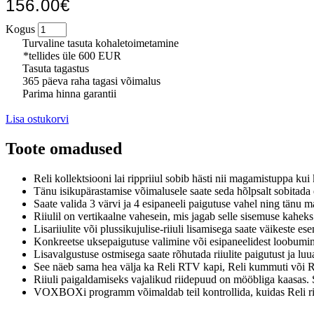
156.00€
Kogus
Turvaline tasuta kohaletoimetamine
*tellides üle 600 EUR
Tasuta tagastus
365 päeva raha tagasi võimalus
Parima hinna garantii
Lisa ostukorvi
Toote omadused
Reli kollektsiooni lai rippriiul sobib hästi nii magamistuppa kui
Tänu isikupärastamise võimalusele saate seda hõlpsalt sobitada e
Saate valida 3 värvi ja 4 esipaneeli paigutuse vahel ning tänu
Riiulil on vertikaalne vahesein, mis jagab selle sisemuse kahek
Lisariiulite või plussikujulise-riiuli lisamisega saate väikeste es
Konkreetse uksepaigutuse valimine või esipaneelidest loobumine
Lisavalgustuse ostmisega saate rõhutada riiulite paigutust ja luu
See näeb sama hea välja ka Reli RTV kapi, Reli kummuti või Re
Riiuli paigaldamiseks vajalikud riidepuud on mööbliga kaasas. Sei
VOXBOXi programm võimaldab teil kontrollida, kuidas Reli riiu