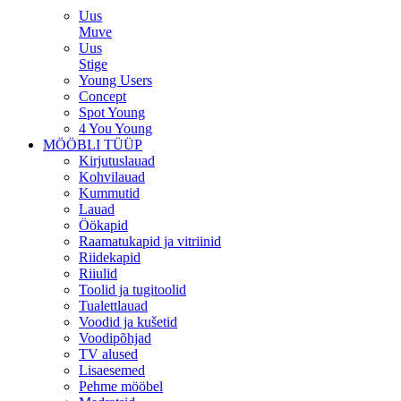
Uus
Muve
Uus
Stige
Young Users
Concept
Spot Young
4 You Young
MÖÖBLI TÜÜP
Kirjutuslauad
Kohvilauad
Kummutid
Lauad
Öökapid
Raamatukapid ja vitriinid
Riidekapid
Riiulid
Toolid ja tugitoolid
Tualettlauad
Voodid ja kušetid
Voodipõhjad
TV alused
Lisaesemed
Pehme mööbel