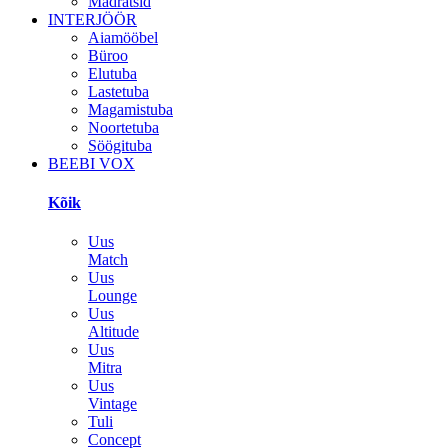
Madratsid
INTERJÖÖR
Aiamööbel
Büroo
Elutuba
Lastetuba
Magamistuba
Noortetuba
Söögituba
BEEBI VOX
Kõik
Uus
Match
Uus
Lounge
Uus
Altitude
Uus
Mitra
Uus
Vintage
Tuli
Concept