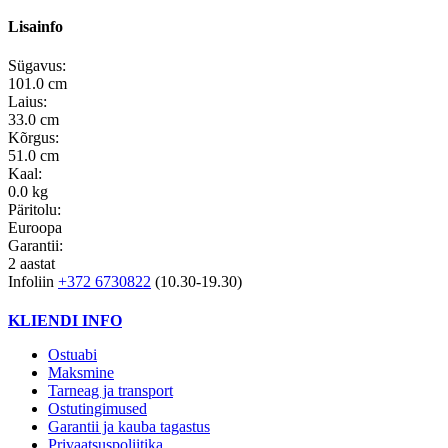
Lisainfo
Sügavus:
101.0 cm
Laius:
33.0 cm
Kõrgus:
51.0 cm
Kaal:
0.0 kg
Päritolu:
Euroopa
Garantii:
2 aastat
Infoliin
+372 6730822
(10.30-19.30)
KLIENDI INFO
Ostuabi
Maksmine
Tarneag ja transport
Ostutingimused
Garantii ja kauba tagastus
Privaatsuspoliitika