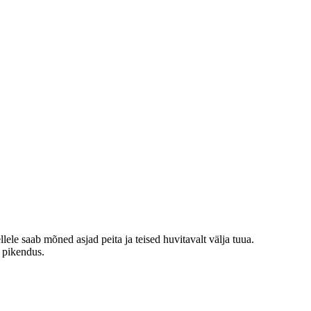
le saab mõned asjad peita ja teised huvitavalt välja tuua.
i pikendus.
.