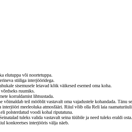
 ka elutuppa või noortetuppa.
rineva stiiliga interjööridega.
 mahukale sisemusele leiavad kõik väikesed esemed oma koha.
s võrdseks ruumiks.
emete korraldamist lihtsustada.
 võimaldab teil mööblit vastavalt oma vajadustele kohandada. Tänu selle
a interjööri meeleoluka atmosfääri. Riiul võib olla Reli laia raamaturiiul
li polsterdatud voodi kohal riputatuna.
natalad tuleks valida vastavalt seina tüübile ja need tuleks eraldi osta
l konkreetses interjööris välja näeb.