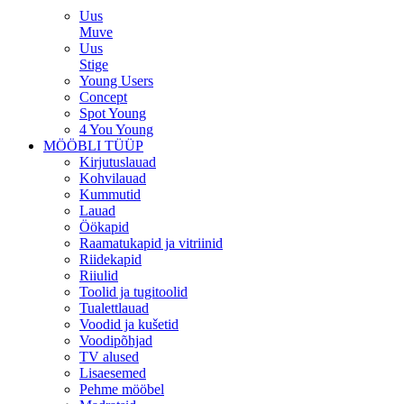
Uus
Muve
Uus
Stige
Young Users
Concept
Spot Young
4 You Young
MÖÖBLI TÜÜP
Kirjutuslauad
Kohvilauad
Kummutid
Lauad
Öökapid
Raamatukapid ja vitriinid
Riidekapid
Riiulid
Toolid ja tugitoolid
Tualettlauad
Voodid ja kušetid
Voodipõhjad
TV alused
Lisaesemed
Pehme mööbel