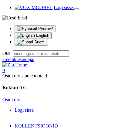
Logi sisse
Eesti
Русский
English
Suomi
Otsi:
ametlik esindaja:
0
Ostukorvis pole tooteid
Kokku:
0 €
Ostukorv
Logi sisse
KOLLEKTSIOONID