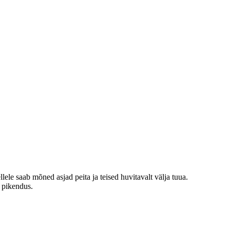
le saab mõned asjad peita ja teised huvitavalt välja tuua.
i pikendus.
.