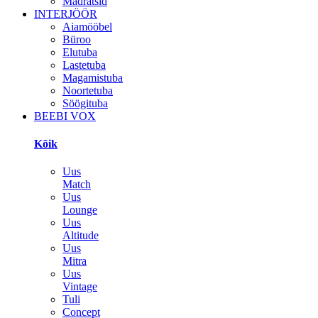
Madratsid
INTERJÖÖR
Aiamööbel
Büroo
Elutuba
Lastetuba
Magamistuba
Noortetuba
Söögituba
BEEBI VOX
Kõik
Uus
Match
Uus
Lounge
Uus
Altitude
Uus
Mitra
Uus
Vintage
Tuli
Concept