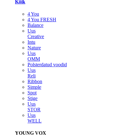
Kõik
4 You
4 You FRESH
Balance
Uus
Creative
Intu
Nature
Uus
OMM
Polsterdatud voodid
Uus
Reli
Ribbon
Simple
Spot
Stige
Uus
STOR
Uus
WELL
YOUNG VOX