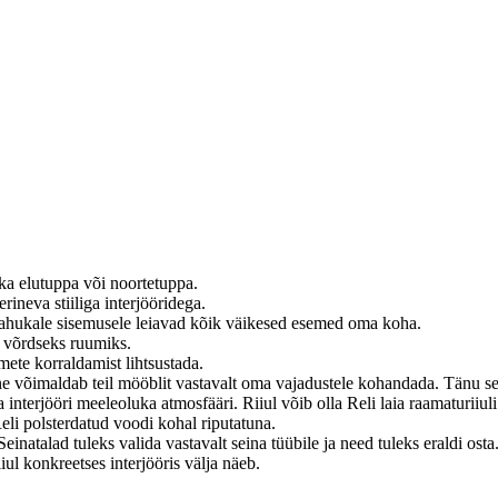
 ka elutuppa või noortetuppa.
rineva stiiliga interjööridega.
 mahukale sisemusele leiavad kõik väikesed esemed oma koha.
s võrdseks ruumiks.
emete korraldamist lihtsustada.
 võimaldab teil mööblit vastavalt oma vajadustele kohandada. Tänu selle
a interjööri meeleoluka atmosfääri. Riiul võib olla Reli laia raamaturiiul
li polsterdatud voodi kohal riputatuna.
natalad tuleks valida vastavalt seina tüübile ja need tuleks eraldi osta
l konkreetses interjööris välja näeb.