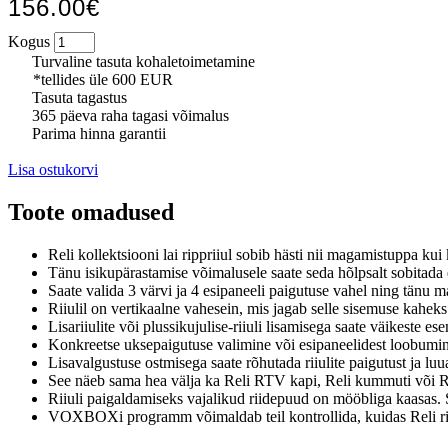
156.00€
Kogus
Turvaline tasuta kohaletoimetamine
*tellides üle 600 EUR
Tasuta tagastus
365 päeva raha tagasi võimalus
Parima hinna garantii
Lisa ostukorvi
Toote omadused
Reli kollektsiooni lai rippriiul sobib hästi nii magamistuppa kui
Tänu isikupärastamise võimalusele saate seda hõlpsalt sobitada e
Saate valida 3 värvi ja 4 esipaneeli paigutuse vahel ning tänu
Riiulil on vertikaalne vahesein, mis jagab selle sisemuse kahek
Lisariiulite või plussikujulise-riiuli lisamisega saate väikeste es
Konkreetse uksepaigutuse valimine või esipaneelidest loobumine
Lisavalgustuse ostmisega saate rõhutada riiulite paigutust ja luu
See näeb sama hea välja ka Reli RTV kapi, Reli kummuti või Re
Riiuli paigaldamiseks vajalikud riidepuud on mööbliga kaasas. Sei
VOXBOXi programm võimaldab teil kontrollida, kuidas Reli riiu