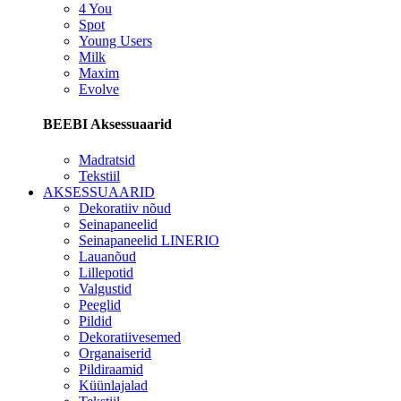
4 You
Spot
Young Users
Milk
Maxim
Evolve
BEEBI Aksessuaarid
Madratsid
Tekstiil
AKSESSUAARID
Dekoratiiv nõud
Seinapaneelid
Seinapaneelid LINERIO
Lauanõud
Lillepotid
Valgustid
Peeglid
Pildid
Dekoratiivesemed
Organaiserid
Pildiraamid
Küünlajalad