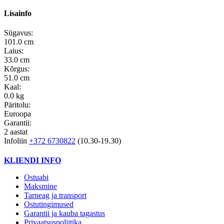
Lisainfo
Sügavus:
101.0 cm
Laius:
33.0 cm
Kõrgus:
51.0 cm
Kaal:
0.0 kg
Päritolu:
Euroopa
Garantii:
2 aastat
Infoliin
+372 6730822
(10.30-19.30)
KLIENDI INFO
Ostuabi
Maksmine
Tarneag ja transport
Ostutingimused
Garantii ja kauba tagastus
Privaatsuspoliitika