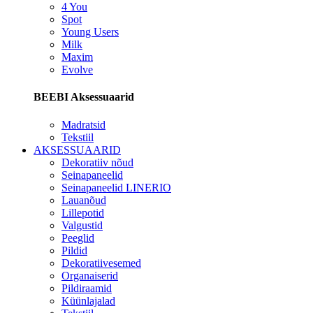
4 You
Spot
Young Users
Milk
Maxim
Evolve
BEEBI Aksessuaarid
Madratsid
Tekstiil
AKSESSUAARID
Dekoratiiv nõud
Seinapaneelid
Seinapaneelid LINERIO
Lauanõud
Lillepotid
Valgustid
Peeglid
Pildid
Dekoratiivesemed
Organaiserid
Pildiraamid
Küünlajalad