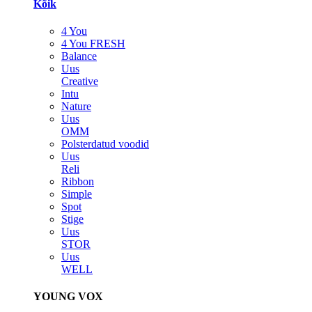
Kõik
4 You
4 You FRESH
Balance
Uus
Creative
Intu
Nature
Uus
OMM
Polsterdatud voodid
Uus
Reli
Ribbon
Simple
Spot
Stige
Uus
STOR
Uus
WELL
YOUNG VOX