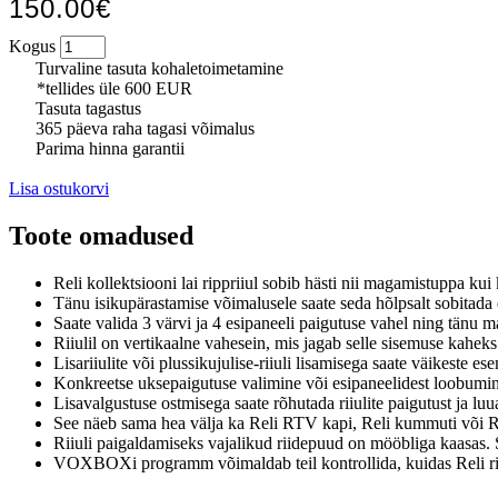
150.00€
Kogus
Turvaline tasuta kohaletoimetamine
*tellides üle 600 EUR
Tasuta tagastus
365 päeva raha tagasi võimalus
Parima hinna garantii
Lisa ostukorvi
Toote omadused
Reli kollektsiooni lai rippriiul sobib hästi nii magamistuppa kui
Tänu isikupärastamise võimalusele saate seda hõlpsalt sobitada e
Saate valida 3 värvi ja 4 esipaneeli paigutuse vahel ning tänu
Riiulil on vertikaalne vahesein, mis jagab selle sisemuse kahek
Lisariiulite või plussikujulise-riiuli lisamisega saate väikeste es
Konkreetse uksepaigutuse valimine või esipaneelidest loobumine
Lisavalgustuse ostmisega saate rõhutada riiulite paigutust ja luu
See näeb sama hea välja ka Reli RTV kapi, Reli kummuti või Re
Riiuli paigaldamiseks vajalikud riidepuud on mööbliga kaasas. Sei
VOXBOXi programm võimaldab teil kontrollida, kuidas Reli riiu