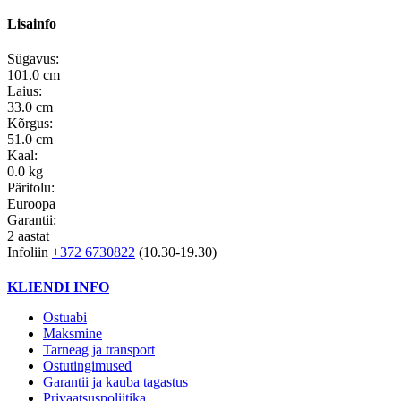
Lisainfo
Sügavus:
101.0 cm
Laius:
33.0 cm
Kõrgus:
51.0 cm
Kaal:
0.0 kg
Päritolu:
Euroopa
Garantii:
2 aastat
Infoliin
+372 6730822
(10.30-19.30)
KLIENDI INFO
Ostuabi
Maksmine
Tarneag ja transport
Ostutingimused
Garantii ja kauba tagastus
Privaatsuspoliitika