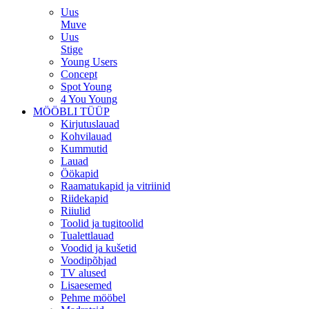
Uus
Muve
Uus
Stige
Young Users
Concept
Spot Young
4 You Young
MÖÖBLI TÜÜP
Kirjutuslauad
Kohvilauad
Kummutid
Lauad
Öökapid
Raamatukapid ja vitriinid
Riidekapid
Riiulid
Toolid ja tugitoolid
Tualettlauad
Voodid ja kušetid
Voodipõhjad
TV alused
Lisaesemed
Pehme mööbel