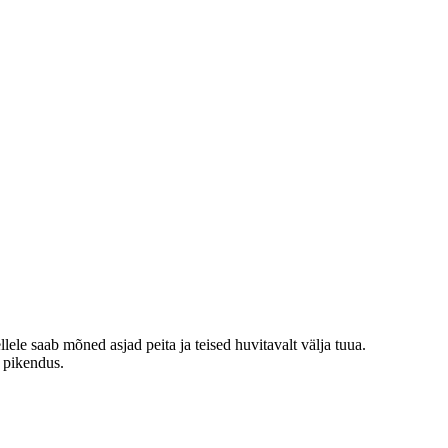
le saab mõned asjad peita ja teised huvitavalt välja tuua.
i pikendus.
.