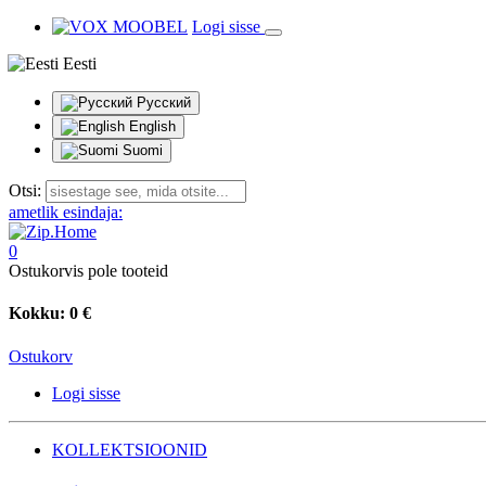
Logi sisse
Eesti
Русский
English
Suomi
Otsi:
ametlik esindaja:
0
Ostukorvis pole tooteid
Kokku:
0 €
Ostukorv
Logi sisse
KOLLEKTSIOONID