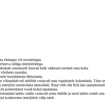
 ka elutuppa või noortetuppa.
rineva stiiliga interjööridega.
 mahukale sisemusele leiavad kõik väikesed esemed oma koha.
s võrdseks ruumiks.
emete korraldamist lihtsustada.
 võimaldab teil mööblit vastavalt oma vajadustele kohandada. Tänu selle
a interjööri meeleoluka atmosfääri. Riiul võib olla Reli laia raamaturiiul
li polsterdatud voodi kohal riputatuna.
natalad tuleks valida vastavalt seina tüübile ja need tuleks eraldi osta
l konkreetses interjööris välja näeb.