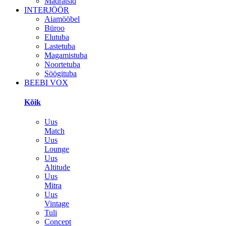
Madratsid
INTERJÖÖR
Aiamööbel
Büroo
Elutuba
Lastetuba
Magamistuba
Noortetuba
Söögituba
BEEBI VOX
Kõik
Uus
Match
Uus
Lounge
Uus
Altitude
Uus
Mitra
Uus
Vintage
Tuli
Concept