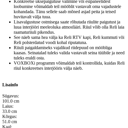
Konkreetse uksepaigutuse valimine või esipaneelidest
loobumine võimaldab teil mööblit vastavalt oma vajadustele
kohandada. Tänu sellele saab mõned asjad peita ja teised
huvitavalt välja tuua.
Lisavalgustuse ostmisega saate rõhutada riiulite paigutust ja
luua interjööri meeleoluka atmosfääri. Riiul võib olla Reli laia
raamaturiiuli pikendus.
See näeb sama hea välja ka Reli RTV kapi, Reli kummuti või
Reli polsterdatud voodi kohal riputatuna.
Riiuli paigaldamiseks vajalikud riidepuud on mööbliga
kaasas. Seinatalad tuleks valida vastavalt seina tüübile ja need
tuleks eraldi osta.
VOXBOXi programm võimaldab teil kontrollida, kuidas Reli
riiul konkreetses interjööris välja näeb.
Lisainfo
Sügavus:
101.0 cm
Laius:
33.0 cm
Kõrgus:
51.0 cm
Kaal: