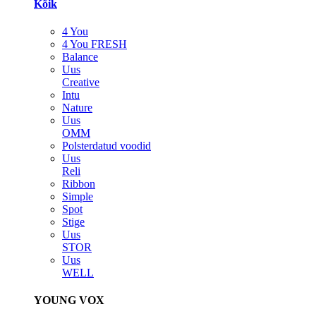
Kõik
4 You
4 You FRESH
Balance
Uus
Creative
Intu
Nature
Uus
OMM
Polsterdatud voodid
Uus
Reli
Ribbon
Simple
Spot
Stige
Uus
STOR
Uus
WELL
YOUNG VOX