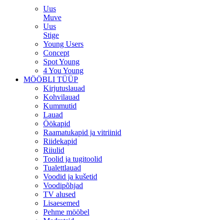
Uus
Muve
Uus
Stige
Young Users
Concept
Spot Young
4 You Young
MÖÖBLI TÜÜP
Kirjutuslauad
Kohvilauad
Kummutid
Lauad
Öökapid
Raamatukapid ja vitriinid
Riidekapid
Riiulid
Toolid ja tugitoolid
Tualettlauad
Voodid ja kušetid
Voodipõhjad
TV alused
Lisaesemed
Pehme mööbel