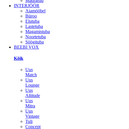
Madratsid
INTERJÖÖR
Aiamööbel
Büroo
Elutuba
Lastetuba
Magamistuba
Noortetuba
Söögituba
BEEBI VOX
Kõik
Uus
Match
Uus
Lounge
Uus
Altitude
Uus
Mitra
Uus
Vintage
Tuli
Concept