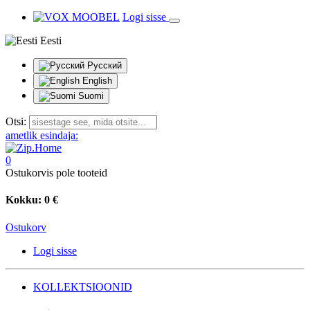
Logi sisse
Eesti
Русский
English
Suomi
Otsi:
ametlik esindaja:
0
Ostukorvis pole tooteid
Kokku:
0 €
Ostukorv
Logi sisse
KOLLEKTSIOONID