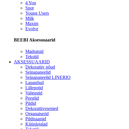
4 You
Spot
Young Users
Milk
Maxim
Evolve
BEEBI Aksessuaarid
Madratsid
Tekstiil
AKSESSUAARID
Dekoratiiv nõud
Seinapaneelid
Seinapaneelid LINERIO
Lauanõud
Lillepotid
Valgustid
Peeglid
Pildid
Dekoratiivesemed
Organaiserid
Pildiraamid
Küünlajalad