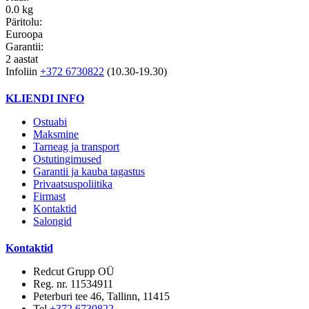
0.0 kg
Päritolu:
Euroopa
Garantii:
2 aastat
Infoliin
+372 6730822
(10.30-19.30)
KLIENDI INFO
Ostuabi
Maksmine
Tarneag ja transport
Ostutingimused
Garantii ja kauba tagastus
Privaatsuspoliitika
Firmast
Kontaktid
Salongid
Kontaktid
Redcut Grupp OÜ
Reg. nr. 11534911
Peterburi tee 46, Tallinn, 11415
Tel
+372 6730822