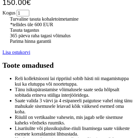
150.00€
Kogus
Turvaline tasuta kohaletoimetamine
*tellides üle 600 EUR
Tasuta tagastus
365 päeva raha tagasi võimalus
Parima hinna garantii
Lisa ostukorvi
Toote omadused
Reli kollektsiooni lai rippriiul sobib hästi nii magamistuppa
kui ka elutuppa või noortetuppa.
Tänu isikupärastamise võimalusele saate seda hõlpsalt
sobitada erineva stiiliga interjööridega.
Saate valida 3 värvi ja 4 esipaneeli paigutuse vahel ning tänu
mahukale sisemusele leiavad kõik väikesed esemed oma
koha.
Riiulil on vertikaalne vahesein, mis jagab selle sisemuse
kaheks võrdseks ruumiks.
Lisariiulite või plussikujulise-riiuli lisamisega saate väikeste
esemete korraldamist lihtsustada.