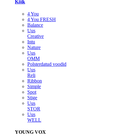
Kõik
4 You
4 You FRESH
Balance
Uus
Creative
Intu
Nature
Uus
OMM
Polsterdatud voodid
Uus
Reli
Ribbon
Simple
Spot
Stige
Uus
STOR
Uus
WELL
YOUNG VOX