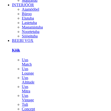
Madratsid
INTERJÖÖR
Aiamööbel
Büroo
Elutuba
Lastetuba
Magamistuba
Noortetuba
Söögituba
BEEBI VOX
Kõik
Uus
Match
Uus
Lounge
Uus
Altitude
Uus
Mitra
Uus
Vintage
Tuli
Concept