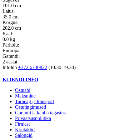
101.0 cm
Laius:
35.0 cm
Kõrgus:
202.0 cm
Kaal:
0.0 kg
Päritolu:
Euroopa
Garantii:
2 aastat
Infoliin
+372 6730822
(10.30-19.30)
KLIENDI INFO
Ostuabi
Maksmine
Tarneag ja transport
Ostutingimused
Garantii ja kauba tagastus
Privaatsuspoliitika
Firmast
Kontaktid
Salongid