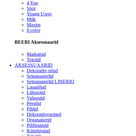
4 You
Spot
Young Users
Milk
Maxim
Evolve
BEEBI Aksessuaarid
Madratsid
Tekstiil
AKSESSUAARID
Dekoratiiv nõud
Seinapaneelid
Seinapaneelid LINERIO
Lauanõud
Lillepotid
Valgustid
Peeglid
Pildid
Dekoratiivesemed
Organaiserid
Pildiraamid
Küünlajalad