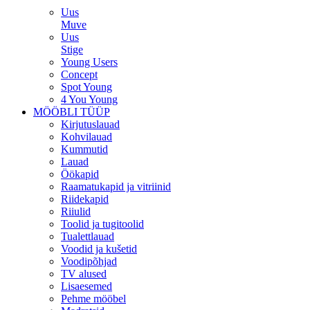
Uus
Muve
Uus
Stige
Young Users
Concept
Spot Young
4 You Young
MÖÖBLI TÜÜP
Kirjutuslauad
Kohvilauad
Kummutid
Lauad
Öökapid
Raamatukapid ja vitriinid
Riidekapid
Riiulid
Toolid ja tugitoolid
Tualettlauad
Voodid ja kušetid
Voodipõhjad
TV alused
Lisaesemed
Pehme mööbel