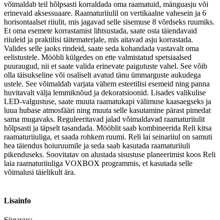
võimaldab teil hõlpsasti korraldada oma raamatuid, mänguasju või
erinevaid aksessuaare. Raamaturiiulil on vertikaalne vahesein ja 6
horisontaalset riiulit, mis jagavad selle sisemuse 8 võrdseks ruumiks.
Et oma esemete korrastamist lihtsustada, saate osta täiendavaid
riiuleid ja praktilisi täitematerjale, mis aitavad asju korrastada.
Valides selle jaoks rindeid, saate seda kohandada vastavalt oma
eelistustele. Mööbli külgedes on ette valmistatud spetsiaalsed
puuraugud, nii et saate valida erinevate paigutuste vahel. See võib
olla täisukseline või osaliselt avatud tänu ümmarguste aukudega
ustele. See võimaldab varjata vähem esteetilisi esemeid ning panna
huvitavalt välja lemmiknõud ja dekoratsioonid. Lisades valikulise
LED-valgustuse, saate muuta raamatukapi välimuse kaasaegseks ja
luua hubase atmosfääri ning muuta selle kasutamine pärast pimedat
sama mugavaks. Reguleeritavad jalad võimaldavad raamaturiiulit
hõlpsasti ja täpselt tasandada. Mööblit saab kombineerida Reli kitsa
raamaturiiuliga, et saada rohkem ruumi. Reli lai seinariiul on samuti
hea täiendus hoiuruumile ja seda saab kasutada raamaturiiuli
pikenduseks. Soovitatav on alustada sisustuse planeerimist koos Reli
laia raamaturiiuliga VOXBOX programmis, et kasutada selle
võimalusi täielikult ära.
Lisainfo
Sügavus: