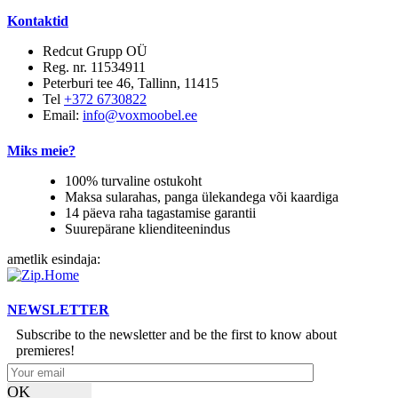
Kontaktid
Redcut Grupp OÜ
Reg. nr. 11534911
Peterburi tee 46, Tallinn, 11415
Tel
+372 6730822
Email:
info@voxmoobel.ee
Miks meie?
100% turvaline ostukoht
Maksa sularahas, panga ülekandega või kaardiga
14 päeva raha tagastamise garantii
Suurepärane klienditeenindus
ametlik esindaja:
NEWSLETTER
Subscribe to the newsletter and be the first to know about
premieres!
OK