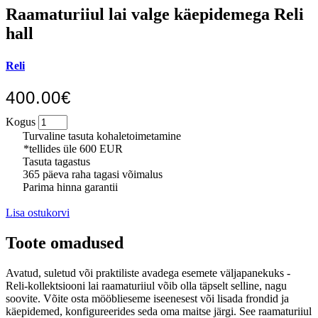
Raamaturiiul lai valge käepidemega Reli
hall
Reli
400.00€
Kogus
Turvaline tasuta kohaletoimetamine
*tellides üle 600 EUR
Tasuta tagastus
365 päeva raha tagasi võimalus
Parima hinna garantii
Lisa ostukorvi
Toote omadused
Avatud, suletud või praktiliste avadega esemete väljapanekuks -
Reli-kollektsiooni lai raamaturiiul võib olla täpselt selline, nagu
soovite. Võite osta mööblieseme iseenesest või lisada frondid ja
käepidemed, konfigureerides seda oma maitse järgi. See raamaturiiul