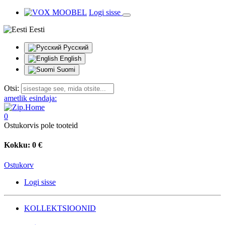
Logi sisse
Eesti
Русский
English
Suomi
Otsi:
ametlik esindaja:
0
Ostukorvis pole tooteid
Kokku:
0 €
Ostukorv
Logi sisse
KOLLEKTSIOONID