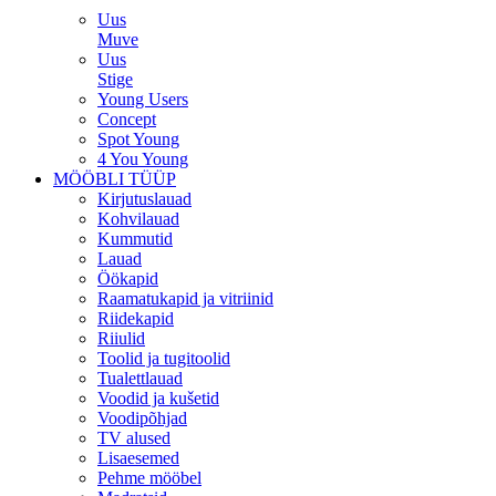
Uus
Muve
Uus
Stige
Young Users
Concept
Spot Young
4 You Young
MÖÖBLI TÜÜP
Kirjutuslauad
Kohvilauad
Kummutid
Lauad
Öökapid
Raamatukapid ja vitriinid
Riidekapid
Riiulid
Toolid ja tugitoolid
Tualettlauad
Voodid ja kušetid
Voodipõhjad
TV alused
Lisaesemed
Pehme mööbel