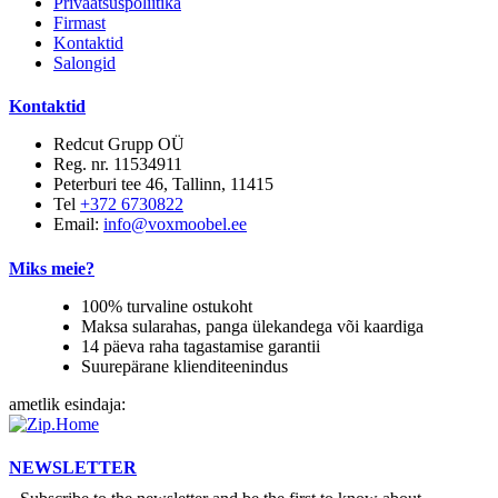
Privaatsuspoliitika
Firmast
Kontaktid
Salongid
Kontaktid
Redcut Grupp OÜ
Reg. nr. 11534911
Peterburi tee 46, Tallinn, 11415
Tel
+372 6730822
Email:
info@voxmoobel.ee
Miks meie?
100% turvaline ostukoht
Maksa sularahas, panga ülekandega või kaardiga
14 päeva raha tagastamise garantii
Suurepärane klienditeenindus
ametlik esindaja:
NEWSLETTER