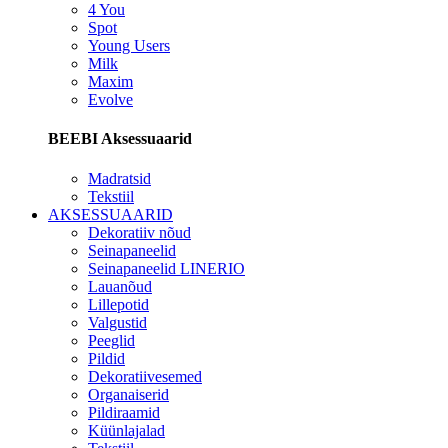
4 You
Spot
Young Users
Milk
Maxim
Evolve
BEEBI Aksessuaarid
Madratsid
Tekstiil
AKSESSUAARID
Dekoratiiv nõud
Seinapaneelid
Seinapaneelid LINERIO
Lauanõud
Lillepotid
Valgustid
Peeglid
Pildid
Dekoratiivesemed
Organaiserid
Pildiraamid
Küünlajalad