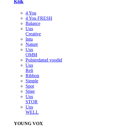
Kõik
4 You
4 You FRESH
Balance
Uus
Creative
Intu
Nature
Uus
OMM
Polsterdatud voodid
Uus
Reli
Ribbon
Simple
Spot
Stige
Uus
STOR
Uus
WELL
YOUNG VOX