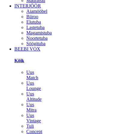
Madratsid
INTERJÖÖR
Aiamööbel
Büroo
Elutuba
Lastetuba
Magamistuba
Noortetuba
Söögituba
BEEBI VOX
Kõik
Uus
Match
Uus
Lounge
Uus
Altitude
Uus
Mitra
Uus
Vintage
Tuli
Concept