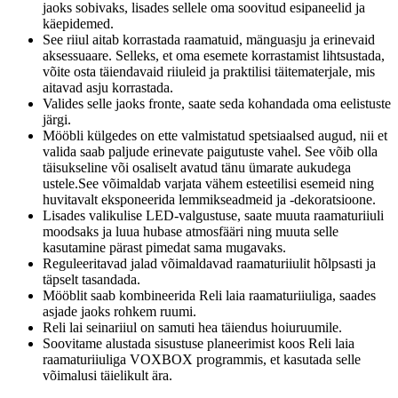
jaoks sobivaks, lisades sellele oma soovitud esipaneelid ja
käepidemed.
See riiul aitab korrastada raamatuid, mänguasju ja erinevaid
aksessuaare. Selleks, et oma esemete korrastamist lihtsustada,
võite osta täiendavaid riiuleid ja praktilisi täitematerjale, mis
aitavad asju korrastada.
Valides selle jaoks fronte, saate seda kohandada oma eelistuste
järgi.
Mööbli külgedes on ette valmistatud spetsiaalsed augud, nii et
valida saab paljude erinevate paigutuste vahel. See võib olla
täisukseline või osaliselt avatud tänu ümarate aukudega
ustele.See võimaldab varjata vähem esteetilisi esemeid ning
huvitavalt eksponeerida lemmikseadmeid ja -dekoratsioone.
Lisades valikulise LED-valgustuse, saate muuta raamaturiiuli
moodsaks ja luua hubase atmosfääri ning muuta selle
kasutamine pärast pimedat sama mugavaks.
Reguleeritavad jalad võimaldavad raamaturiiulit hõlpsasti ja
täpselt tasandada.
Mööblit saab kombineerida Reli laia raamaturiiuliga, saades
asjade jaoks rohkem ruumi.
Reli lai seinariiul on samuti hea täiendus hoiuruumile.
Soovitame alustada sisustuse planeerimist koos Reli laia
raamaturiiuliga VOXBOX programmis, et kasutada selle
võimalusi täielikult ära.