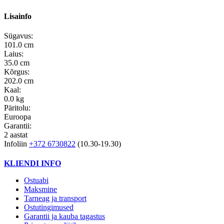
Lisainfo
Sügavus:
101.0 cm
Laius:
35.0 cm
Kõrgus:
202.0 cm
Kaal:
0.0 kg
Päritolu:
Euroopa
Garantii:
2 aastat
Infoliin
+372 6730822
(10.30-19.30)
KLIENDI INFO
Ostuabi
Maksmine
Tarneag ja transport
Ostutingimused
Garantii ja kauba tagastus