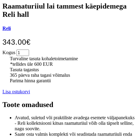
Raamaturiiul lai tammest käepidemega
Reli hall
Reli
343.00€
Kogus
Turvaline tasuta kohaletoimetamine
*tellides üle 600 EUR
Tasuta tagastus
365 päeva raha tagasi võimalus
Parima hinna garantii
Lisa ostukorvi
Toote omadused
Avatud, suletud või praktiliste avadega esemete väljapanekuks
- Reli kollektsiooni kitsas raamaturiiul võib olla täpselt selline,
nagu soovite.
Saate osta valmis komplekti või seadistada raamaturiiuli enda