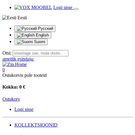
Logi sisse
Eesti
Русский
English
Suomi
Otsi:
ametlik esindaja:
0
Ostukorvis pole tooteid
Kokku:
0 €
Ostukorv
Logi sisse
KOLLEKTSIOONID