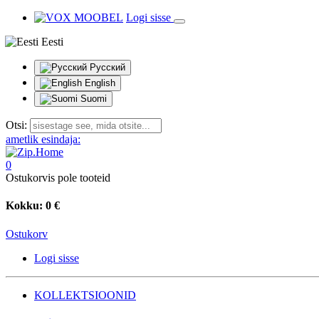
Logi sisse
Eesti
Русский
English
Suomi
Otsi:
ametlik esindaja:
0
Ostukorvis pole tooteid
Kokku:
0 €
Ostukorv
Logi sisse
KOLLEKTSIOONID