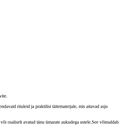
vite.
davaid riiuleid ja praktilisi täitematerjale, mis aitavad asju
ne või osaliselt avatud tänu ümarate aukudega ustele.See võimaldab