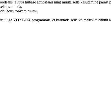
moodsaks ja luua hubase atmosfääri ning muuta selle kasutamine päras
selt tasandada.
jade jaoks rohkem ruumi.
turiiuliga VOXBOX programmis, et kasutada selle võimalusi täielikult ä