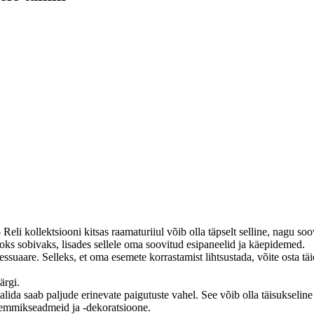
eli kollektsiooni kitsas raamaturiiul võib olla täpselt selline, nagu soo
aoks sobivaks, lisades sellele oma soovitud esipaneelid ja käepidemed.
suaare. Selleks, et oma esemete korrastamist lihtsustada, võite osta täien
ärgi.
valida saab paljude erinevate paigutuste vahel. See võib olla täisukseli
 lemmikseadmeid ja -dekoratsioone.