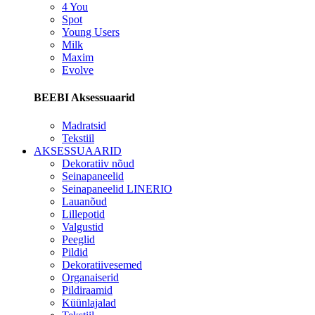
4 You
Spot
Young Users
Milk
Maxim
Evolve
BEEBI Aksessuaarid
Madratsid
Tekstiil
AKSESSUAARID
Dekoratiiv nõud
Seinapaneelid
Seinapaneelid LINERIO
Lauanõud
Lillepotid
Valgustid
Peeglid
Pildid
Dekoratiivesemed
Organaiserid
Pildiraamid
Küünlajalad