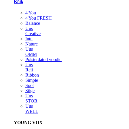
Kõik
4 You
4 You FRESH
Balance
Uus
Creative
Intu
Nature
Uus
OMM
Polsterdatud voodid
Uus
Reli
Ribbon
Simple
Spot
Stige
Uus
STOR
Uus
WELL
YOUNG VOX