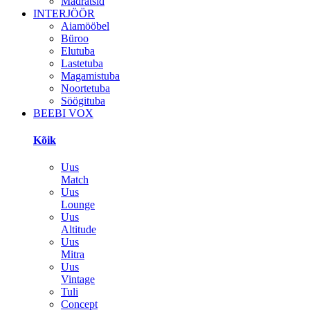
Madratsid
INTERJÖÖR
Aiamööbel
Büroo
Elutuba
Lastetuba
Magamistuba
Noortetuba
Söögituba
BEEBI VOX
Kõik
Uus
Match
Uus
Lounge
Uus
Altitude
Uus
Mitra
Uus
Vintage
Tuli
Concept