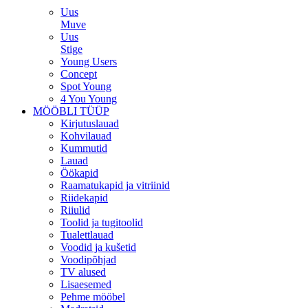
Uus
Muve
Uus
Stige
Young Users
Concept
Spot Young
4 You Young
MÖÖBLI TÜÜP
Kirjutuslauad
Kohvilauad
Kummutid
Lauad
Öökapid
Raamatukapid ja vitriinid
Riidekapid
Riiulid
Toolid ja tugitoolid
Tualettlauad
Voodid ja kušetid
Voodipõhjad
TV alused
Lisaesemed
Pehme mööbel