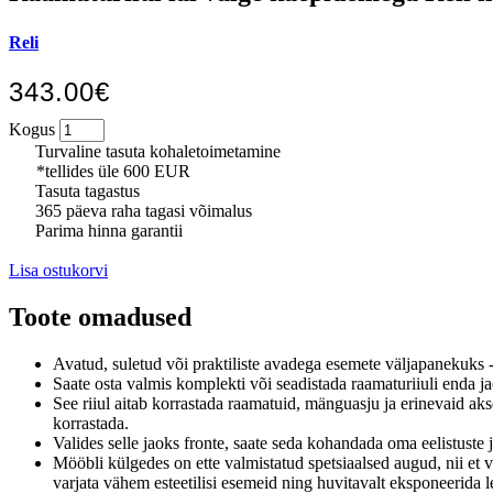
Reli
343.00€
Kogus
Turvaline tasuta kohaletoimetamine
*tellides üle 600 EUR
Tasuta tagastus
365 päeva raha tagasi võimalus
Parima hinna garantii
Lisa ostukorvi
Toote omadused
Avatud, suletud või praktiliste avadega esemete väljapanekuks - R
Saate osta valmis komplekti või seadistada raamaturiiuli enda j
See riiul aitab korrastada raamatuid, mänguasju ja erinevaid akses
korrastada.
Valides selle jaoks fronte, saate seda kohandada oma eelistuste j
Mööbli külgedes on ette valmistatud spetsiaalsed augud, nii et 
varjata vähem esteetilisi esemeid ning huvitavalt eksponeerida