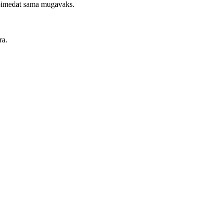
t pimedat sama mugavaks.
ra.