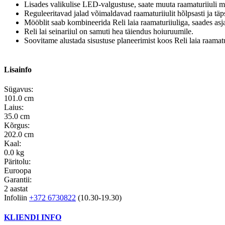
Lisades valikulise LED-valgustuse, saate muuta raamaturiiuli 
Reguleeritavad jalad võimaldavad raamaturiiulit hõlpsasti ja täp
Mööblit saab kombineerida Reli laia raamaturiiuliga, saades as
Reli lai seinariiul on samuti hea täiendus hoiuruumile.
Soovitame alustada sisustuse planeerimist koos Reli laia raama
Lisainfo
Sügavus:
101.0 cm
Laius:
35.0 cm
Kõrgus:
202.0 cm
Kaal:
0.0 kg
Päritolu:
Euroopa
Garantii:
2 aastat
Infoliin
+372 6730822
(10.30-19.30)
KLIENDI INFO