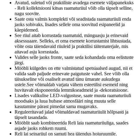
Avatud, suletud või praktiliste avadega esemete väljapanekuks
- Reli kollektsiooni kitsas raamaturiiul võib olla täpselt selline,
nagu soovite.
Saate osta valmis komplekti või seadistada raamaturiiuli enda
jaoks sobivaks, lisades sellele oma soovitud esipaneelid ja
käepidemed.
See riiul aitab korrastada raamatuid, mänguasju ja erinevaid
aksessuaare. Selleks, et oma esemete korrastamist lihtsustada,
võite osta täiendavaid riiuleid ja praktilisi täitematerjale, mis
aitavad asju korrastada.
Valides selle jaoks fronte, saate seda kohandada oma eelistuste
järgi.
Mööbli külgedes on ette valmistatud spetsiaalsed augud, nii et
valida saab paljude erinevate paigutuste vahel. See võib olla
täisukseline või osaliselt avatud tänu ümarate aukudega
ustele.See võimaldab varjata vähem esteetilisi esemeid ning
huvitavalt eksponeerida lemmikseadmeid ja -dekoratsioone.
Lisades valikulise LED-valgustuse, saate muuta raamaturiiuli
moodsaks ja luua hubase atmosfääri ning muuta selle
kasutamine pärast pimedat sama mugavaks.
Reguleeritavad jalad võimaldavad raamaturiiulit hõlpsasti ja
täpselt tasandada.
Mööblit saab kombineerida Reli laia raamaturiiuliga, saades
asjade jaoks rohkem ruumi.
Reli lai seinariiul on samuti hea täiendus hoiuruumile.