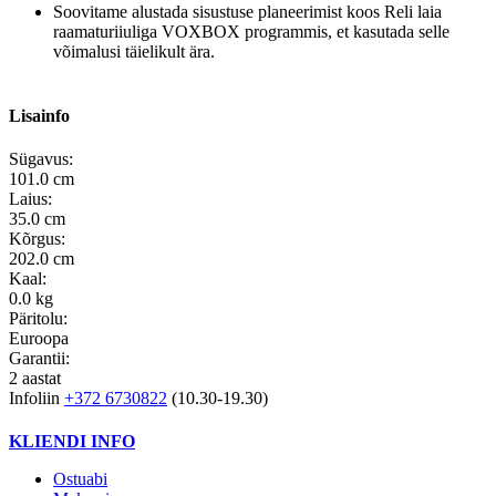
Soovitame alustada sisustuse planeerimist koos Reli laia
raamaturiiuliga VOXBOX programmis, et kasutada selle
võimalusi täielikult ära.
Lisainfo
Sügavus:
101.0 cm
Laius:
35.0 cm
Kõrgus:
202.0 cm
Kaal:
0.0 kg
Päritolu:
Euroopa
Garantii:
2 aastat
Infoliin
+372 6730822
(10.30-19.30)
KLIENDI INFO
Ostuabi