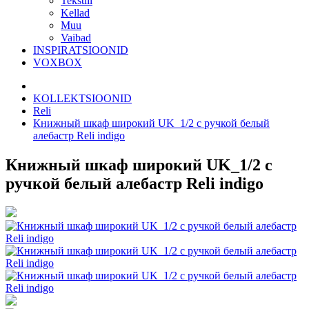
Tekstiil
Kellad
Muu
Vaibad
INSPIRATSIOONID
VOXBOX
KOLLEKTSIOONID
Reli
Книжный шкаф широкий UK_1/2 с ручкой белый
алебастр Reli indigo
Книжный шкаф широкий UK_1/2 с
ручкой белый алебастр Reli indigo