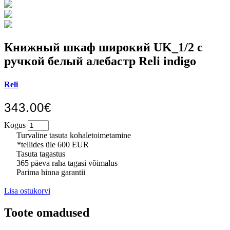
Книжный шкаф широкий UK_1/2 с
ручкой белый алебастр Reli indigo
Reli
343.00€
Kogus
Turvaline tasuta kohaletoimetamine
*tellides üle 600 EUR
Tasuta tagastus
365 päeva raha tagasi võimalus
Parima hinna garantii
Lisa ostukorvi
Toote omadused