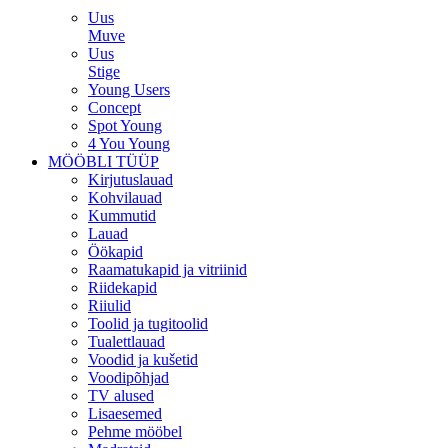
Uus
Muve
Uus
Stige
Young Users
Concept
Spot Young
4 You Young
MÖÖBLI TÜÜP
Kirjutuslauad
Kohvilauad
Kummutid
Lauad
Öökapid
Raamatukapid ja vitriinid
Riidekapid
Riiulid
Toolid ja tugitoolid
Tualettlauad
Voodid ja kušetid
Voodipõhjad
TV alused
Lisaesemed
Pehme mööbel