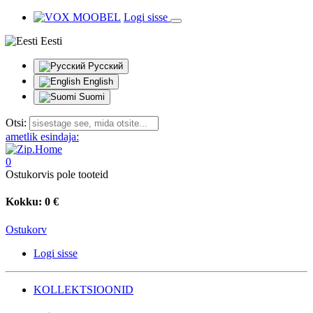
Logi sisse
Eesti
Русский
English
Suomi
Otsi:
ametlik esindaja:
0
Ostukorvis pole tooteid
Kokku:
0 €
Ostukorv
Logi sisse
KOLLEKTSIOONID