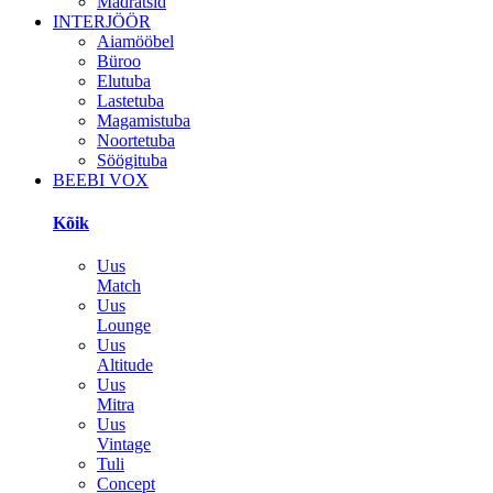
Madratsid
INTERJÖÖR
Aiamööbel
Büroo
Elutuba
Lastetuba
Magamistuba
Noortetuba
Söögituba
BEEBI VOX
Kõik
Uus
Match
Uus
Lounge
Uus
Altitude
Uus
Mitra
Uus
Vintage
Tuli
Concept