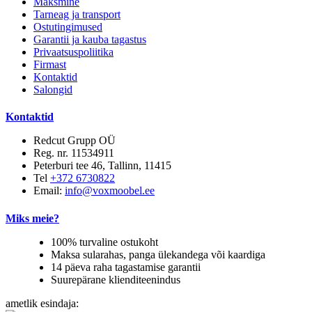
Maksmine
Tarneag ja transport
Ostutingimused
Garantii ja kauba tagastus
Privaatsuspoliitika
Firmast
Kontaktid
Salongid
Kontaktid
Redcut Grupp OÜ
Reg. nr. 11534911
Peterburi tee 46, Tallinn, 11415
Tel
+372 6730822
Email:
info@voxmoobel.ee
Miks meie?
100% turvaline ostukoht
Maksa sularahas, panga ülekandega või kaardiga
14 päeva raha tagastamise garantii
Suurepärane klienditeenindus
ametlik esindaja: