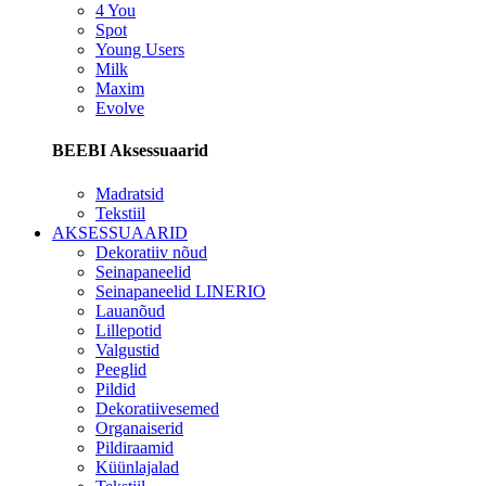
4 You
Spot
Young Users
Milk
Maxim
Evolve
BEEBI Aksessuaarid
Madratsid
Tekstiil
AKSESSUAARID
Dekoratiiv nõud
Seinapaneelid
Seinapaneelid LINERIO
Lauanõud
Lillepotid
Valgustid
Peeglid
Pildid
Dekoratiivesemed
Organaiserid
Pildiraamid
Küünlajalad