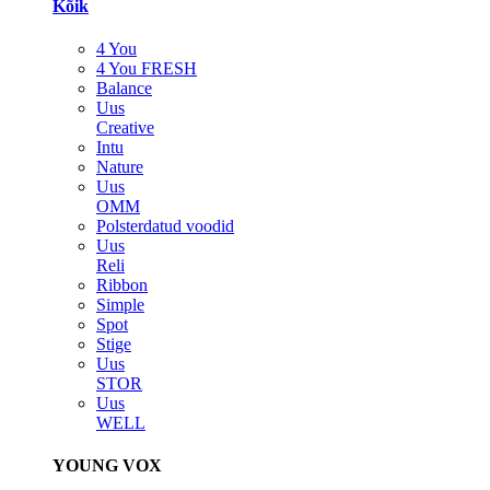
Kõik
4 You
4 You FRESH
Balance
Uus
Creative
Intu
Nature
Uus
OMM
Polsterdatud voodid
Uus
Reli
Ribbon
Simple
Spot
Stige
Uus
STOR
Uus
WELL
YOUNG VOX