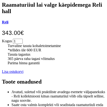
Raamaturiiul lai valge käepidemega Reli
hall
Reli
343.00€
Kogus
Turvaline tasuta kohaletoimetamine
*tellides üle 600 EUR
Tasuta tagastus
365 päeva raha tagasi võimalus
Parima hinna garantii
Lisa ostukorvi
Toote omadused
Avatud, suletud või praktiliste avadega esemete väljapanekuks
- Reli kollektsiooni kitsas raamaturiiul võib olla täpselt selline,
nagu soovite.
Saate osta valmis komplekti või seadistada raamaturiiuli enda