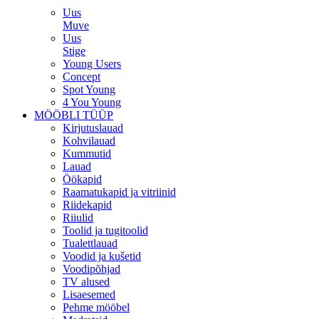
Uus
Muve
Uus
Stige
Young Users
Concept
Spot Young
4 You Young
MÖÖBLI TÜÜP
Kirjutuslauad
Kohvilauad
Kummutid
Lauad
Öökapid
Raamatukapid ja vitriinid
Riidekapid
Riiulid
Toolid ja tugitoolid
Tualettlauad
Voodid ja kušetid
Voodipõhjad
TV alused
Lisaesemed
Pehme mööbel