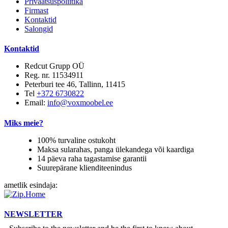
Privaatsuspoliitika
Firmast
Kontaktid
Salongid
Kontaktid
Redcut Grupp OÜ
Reg. nr. 11534911
Peterburi tee 46, Tallinn, 11415
Tel
+372 6730822
Email:
info@voxmoobel.ee
Miks meie?
100% turvaline ostukoht
Maksa sularahas, panga ülekandega või kaardiga
14 päeva raha tagastamise garantii
Suurepärane klienditeenindus
ametlik esindaja:
NEWSLETTER