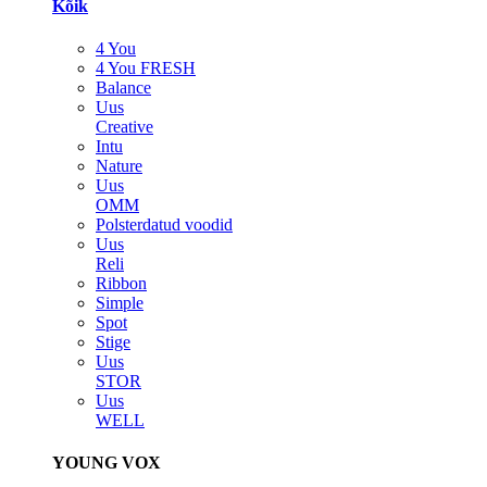
Kõik
4 You
4 You FRESH
Balance
Uus
Creative
Intu
Nature
Uus
OMM
Polsterdatud voodid
Uus
Reli
Ribbon
Simple
Spot
Stige
Uus
STOR
Uus
WELL
YOUNG VOX