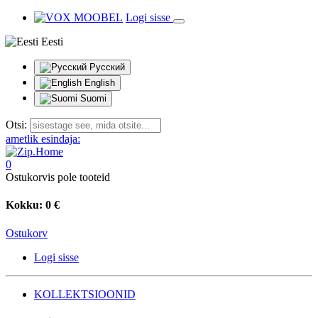
Logi sisse
Eesti
Русский
English
Suomi
Otsi:
ametlik esindaja:
0
Ostukorvis pole tooteid
Kokku:
0 €
Ostukorv
Logi sisse
KOLLEKTSIOONID