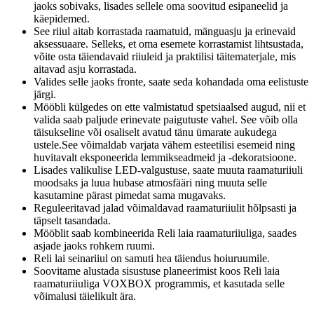
jaoks sobivaks, lisades sellele oma soovitud esipaneelid ja
käepidemed.
See riiul aitab korrastada raamatuid, mänguasju ja erinevaid
aksessuaare. Selleks, et oma esemete korrastamist lihtsustada,
võite osta täiendavaid riiuleid ja praktilisi täitematerjale, mis
aitavad asju korrastada.
Valides selle jaoks fronte, saate seda kohandada oma eelistuste
järgi.
Mööbli külgedes on ette valmistatud spetsiaalsed augud, nii et
valida saab paljude erinevate paigutuste vahel. See võib olla
täisukseline või osaliselt avatud tänu ümarate aukudega
ustele.See võimaldab varjata vähem esteetilisi esemeid ning
huvitavalt eksponeerida lemmikseadmeid ja -dekoratsioone.
Lisades valikulise LED-valgustuse, saate muuta raamaturiiuli
moodsaks ja luua hubase atmosfääri ning muuta selle
kasutamine pärast pimedat sama mugavaks.
Reguleeritavad jalad võimaldavad raamaturiiulit hõlpsasti ja
täpselt tasandada.
Mööblit saab kombineerida Reli laia raamaturiiuliga, saades
asjade jaoks rohkem ruumi.
Reli lai seinariiul on samuti hea täiendus hoiuruumile.
Soovitame alustada sisustuse planeerimist koos Reli laia
raamaturiiuliga VOXBOX programmis, et kasutada selle
võimalusi täielikult ära.