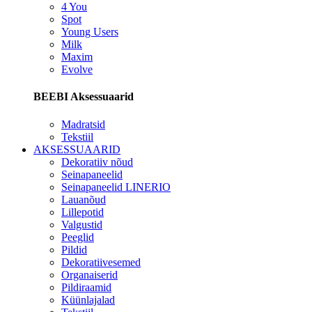
4 You
Spot
Young Users
Milk
Maxim
Evolve
BEEBI Aksessuaarid
Madratsid
Tekstiil
AKSESSUAARID
Dekoratiiv nõud
Seinapaneelid
Seinapaneelid LINERIO
Lauanõud
Lillepotid
Valgustid
Peeglid
Pildid
Dekoratiivesemed
Organaiserid
Pildiraamid
Küünlajalad