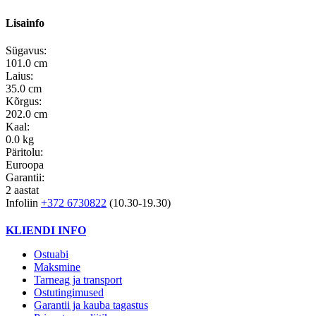
Lisainfo
Sügavus:
101.0 cm
Laius:
35.0 cm
Kõrgus:
202.0 cm
Kaal:
0.0 kg
Päritolu:
Euroopa
Garantii:
2 aastat
Infoliin
+372 6730822
(10.30-19.30)
KLIENDI INFO
Ostuabi
Maksmine
Tarneag ja transport
Ostutingimused
Garantii ja kauba tagastus