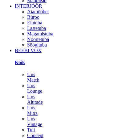
Madratsid
INTERJÖÖR
Aiamööbel
Büroo
Elutuba
Lastetuba
Magamistuba
Noortetuba
Söögituba
BEEBI VOX
Kõik
Uus
Match
Uus
Lounge
Uus
Altitude
Uus
Mitra
Uus
Vintage
Tuli
Concept