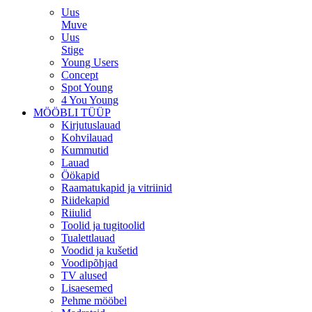
Uus
Muve
Uus
Stige
Young Users
Concept
Spot Young
4 You Young
MÖÖBLI TÜÜP
Kirjutuslauad
Kohvilauad
Kummutid
Lauad
Öökapid
Raamatukapid ja vitriinid
Riidekapid
Riiulid
Toolid ja tugitoolid
Tualettlauad
Voodid ja kušetid
Voodipõhjad
TV alused
Lisaesemed
Pehme mööbel