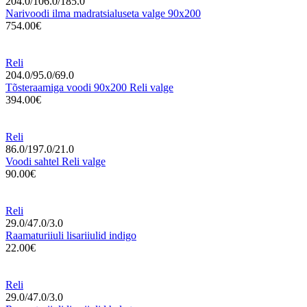
204.0/106.0/185.0
Narivoodi ilma madratsialuseta valge 90x200
754.00€
Reli
204.0/95.0/69.0
Tõsteraamiga voodi 90x200 Reli valge
394.00€
Reli
86.0/197.0/21.0
Voodi sahtel Reli valge
90.00€
Reli
29.0/47.0/3.0
Raamaturiiuli lisariiulid indigo
22.00€
Reli
29.0/47.0/3.0