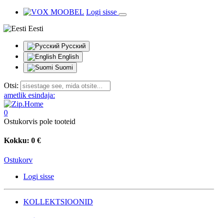
Logi sisse
Eesti
Русский
English
Suomi
Otsi:
ametlik esindaja:
0
Ostukorvis pole tooteid
Kokku:
0 €
Ostukorv
Logi sisse
KOLLEKTSIOONID