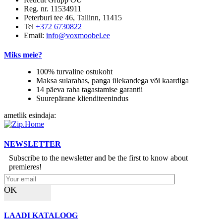
Reg. nr. 11534911
Peterburi tee 46, Tallinn, 11415
Tel
+372 6730822
Email:
info@voxmoobel.ee
Miks meie?
100% turvaline ostukoht
Maksa sularahas, panga ülekandega või kaardiga
14 päeva raha tagastamise garantii
Suurepärane klienditeenindus
ametlik esindaja:
NEWSLETTER
Subscribe to the newsletter and be the first to know about
premieres!
OK
LAADI KATALOOG