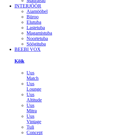
Madratsid
INTERJÖÖR
Aiamööbel
Büroo
Elutuba
Lastetuba
Magamistuba
Noortetuba
Söögituba
BEEBI VOX
Kõik
Uus
Match
Uus
Lounge
Uus
Altitude
Uus
Mitra
Uus
Vintage
Tuli
Concept