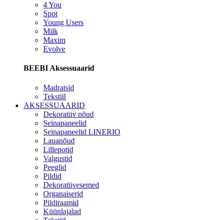
4 You
Spot
Young Users
Milk
Maxim
Evolve
BEEBI Aksessuaarid
Madratsid
Tekstiil
AKSESSUAARID
Dekoratiiv nõud
Seinapaneelid
Seinapaneelid LINERIO
Lauanõud
Lillepotid
Valgustid
Peeglid
Pildid
Dekoratiivesemed
Organaiserid
Pildiraamid
Küünlajalad