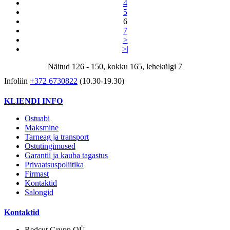
4
5
6
7
>
>|
Näitud 126 - 150, kokku 165, lehekülgi 7
Infoliin
+372 6730822
(10.30-19.30)
KLIENDI INFO
Ostuabi
Maksmine
Tarneag ja transport
Ostutingimused
Garantii ja kauba tagastus
Privaatsuspoliitika
Firmast
Kontaktid
Salongid
Kontaktid
Redcut Grupp OÜ