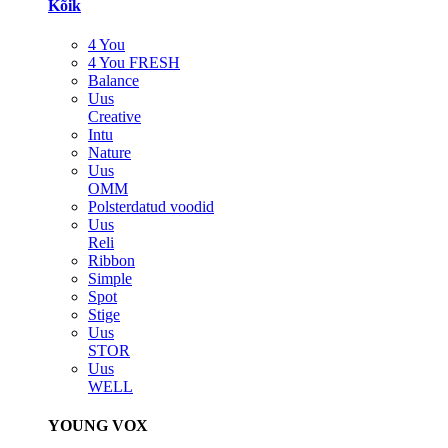
Kõik
4 You
4 You FRESH
Balance
Uus
Creative
Intu
Nature
Uus
OMM
Polsterdatud voodid
Uus
Reli
Ribbon
Simple
Spot
Stige
Uus
STOR
Uus
WELL
YOUNG VOX