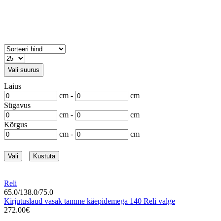
Vali suurus
Laius
cm -
cm
Sügavus
cm -
cm
Kõrgus
cm -
cm
Vali
Kustuta
Reli
65.0/138.0/75.0
Kirjutuslaud vasak tamme käepidemega 140 Reli valge
272.00€