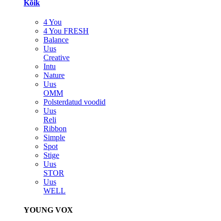
Kõik
4 You
4 You FRESH
Balance
Uus
Creative
Intu
Nature
Uus
OMM
Polsterdatud voodid
Uus
Reli
Ribbon
Simple
Spot
Stige
Uus
STOR
Uus
WELL
YOUNG VOX