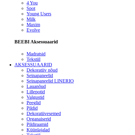
4 You
Spot
Young Users
Milk
Maxim
Evolve
BEEBI Aksessuaarid
Madratsid
Tekstiil
AKSESSUAARID
Dekoratiiv nõud
Seinapaneelid
Seinapaneelid LINERIO
Lauanõud
Lillepotid
Valgustid
Peeglid
Pildid
Dekoratiivesemed
Organaiserid
Pildiraamid
Küünlajalad