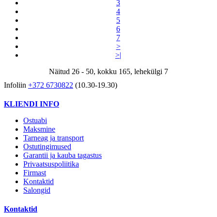
3
4
5
6
7
>
>|
Näitud 26 - 50, kokku 165, lehekülgi 7
Infoliin
+372 6730822
(10.30-19.30)
KLIENDI INFO
Ostuabi
Maksmine
Tarneag ja transport
Ostutingimused
Garantii ja kauba tagastus
Privaatsuspoliitika
Firmast
Kontaktid
Salongid
Kontaktid