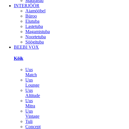
Madratsid
INTERJÖÖR
Aiamööbel
Büroo
Elutuba
Lastetuba
Magamistuba
Noortetuba
Söögituba
BEEBI VOX
Kõik
Uus
Match
Uus
Lounge
Uus
Altitude
Uus
Mitra
Uus
Vintage
Tuli
Concept