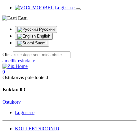
Logi sisse
Eesti
Русский
English
Suomi
Otsi:
ametlik esindaja:
0
Ostukorvis pole tooteid
Kokku:
0 €
Ostukorv
Logi sisse
KOLLEKTSIOONID