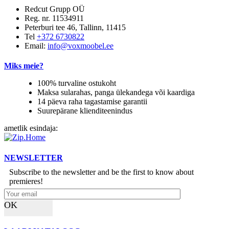
Redcut Grupp OÜ
Reg. nr. 11534911
Peterburi tee 46, Tallinn, 11415
Tel
+372 6730822
Email:
info@voxmoobel.ee
Miks meie?
100% turvaline ostukoht
Maksa sularahas, panga ülekandega või kaardiga
14 päeva raha tagastamise garantii
Suurepärane klienditeenindus
ametlik esindaja:
NEWSLETTER
Subscribe to the newsletter and be the first to know about
premieres!
OK