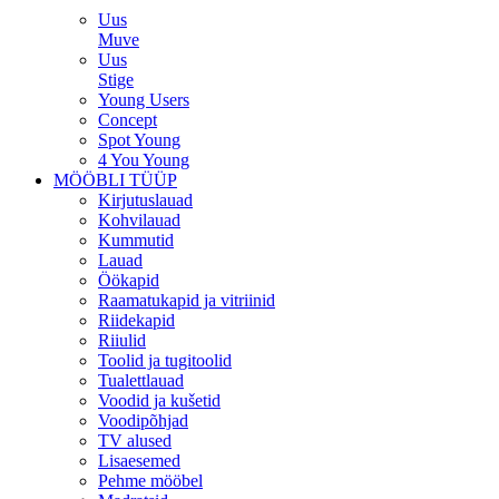
Uus
Muve
Uus
Stige
Young Users
Concept
Spot Young
4 You Young
MÖÖBLI TÜÜP
Kirjutuslauad
Kohvilauad
Kummutid
Lauad
Öökapid
Raamatukapid ja vitriinid
Riidekapid
Riiulid
Toolid ja tugitoolid
Tualettlauad
Voodid ja kušetid
Voodipõhjad
TV alused
Lisaesemed
Pehme mööbel