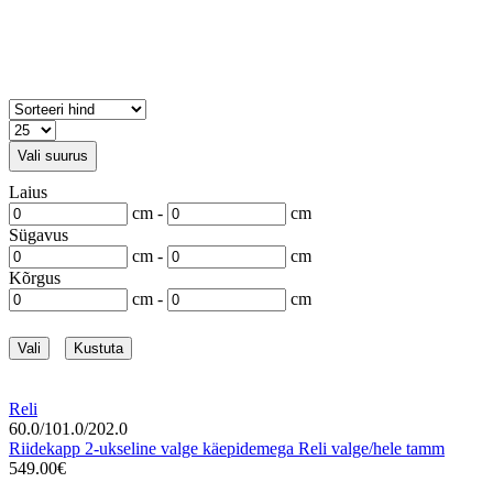
Vali suurus
Laius
cm -
cm
Sügavus
cm -
cm
Kõrgus
cm -
cm
Vali
Kustuta
Reli
60.0/101.0/202.0
Riidekapp 2-ukseline valge käepidemega Reli valge/hele tamm
549.00€