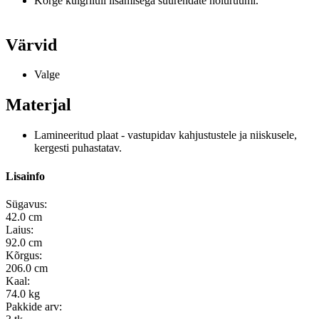
Kõrge külgriiuli lisamisega suurendate hoiuruumi.
Värvid
Valge
Materjal
Lamineeritud plaat - vastupidav kahjustustele ja niiskusele,
kergesti puhastatav.
Lisainfo
Sügavus:
42.0 cm
Laius:
92.0 cm
Kõrgus:
206.0 cm
Kaal:
74.0 kg
Pakkide arv: