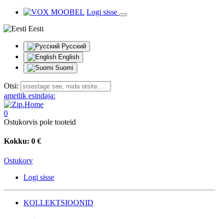
Logi sisse
Eesti
Русский
English
Suomi
Otsi:
ametlik esindaja:
0
Ostukorvis pole tooteid
Kokku:
0 €
Ostukorv
Logi sisse
KOLLEKTSIOONID