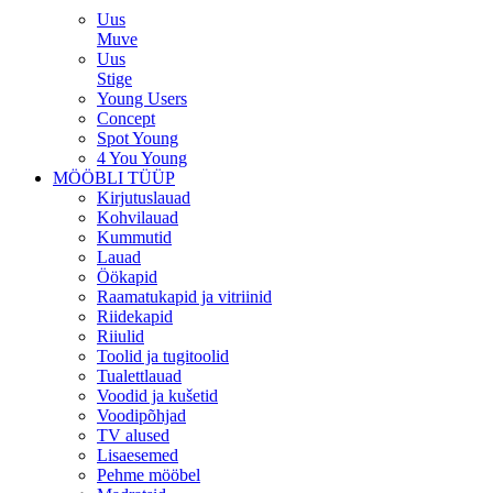
Uus
Muve
Uus
Stige
Young Users
Concept
Spot Young
4 You Young
MÖÖBLI TÜÜP
Kirjutuslauad
Kohvilauad
Kummutid
Lauad
Öökapid
Raamatukapid ja vitriinid
Riidekapid
Riiulid
Toolid ja tugitoolid
Tualettlauad
Voodid ja kušetid
Voodipõhjad
TV alused
Lisaesemed
Pehme mööbel