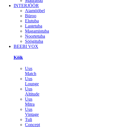
Madratsid
INTERJÖÖR
Aiamööbel
Büroo
Elutuba
Lastetuba
Magamistuba
Noortetuba
Söögituba
BEEBI VOX
Kõik
Uus
Match
Uus
Lounge
Uus
Altitude
Uus
Mitra
Uus
Vintage
Tuli
Concept