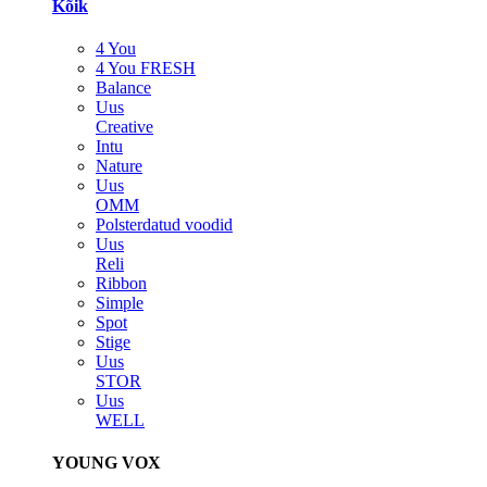
Kõik
4 You
4 You FRESH
Balance
Uus
Creative
Intu
Nature
Uus
OMM
Polsterdatud voodid
Uus
Reli
Ribbon
Simple
Spot
Stige
Uus
STOR
Uus
WELL
YOUNG VOX