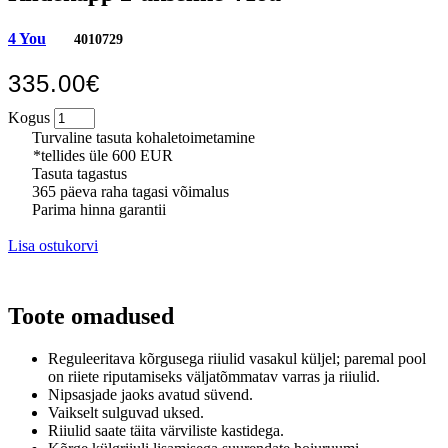
4 You
4010729
335.00€
Kogus
Turvaline tasuta kohaletoimetamine
*tellides üle 600 EUR
Tasuta tagastus
365 päeva raha tagasi võimalus
Parima hinna garantii
Lisa ostukorvi
Toote omadused
Reguleeritava kõrgusega riiulid vasakul küljel;
paremal pool
on riiete riputamiseks väljatõmmatav varras ja riiulid.
Nipsasjade jaoks avatud süvend.
Vaikselt sulguvad uksed.
Riiulid saate täita värviliste kastidega.