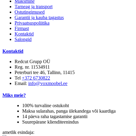
Maksmine
Tarneag ja transport
Ostutingimused
Garantii ja kauba tagastus
Privaatsuspoliitika
Firmast
Kontaktid
Salongid
Kontaktid
Redcut Grupp OÜ
Reg. nr. 11534911
Peterburi tee 46, Tallinn, 11415
Tel
+372 6730822
Email:
info@voxmoobel.ee
Miks meie?
100% turvaline ostukoht
Maksa sularahas, panga ülekandega või kaardiga
14 päeva raha tagastamise garantii
Suurepärane klienditeenindus
ametlik esindaja: