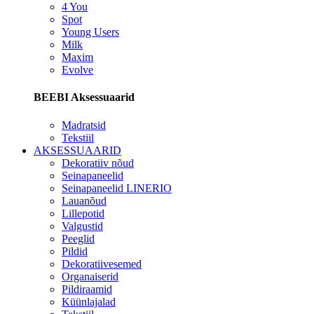
4 You
Spot
Young Users
Milk
Maxim
Evolve
BEEBI Aksessuaarid
Madratsid
Tekstiil
AKSESSUAARID
Dekoratiiv nõud
Seinapaneelid
Seinapaneelid LINERIO
Lauanõud
Lillepotid
Valgustid
Peeglid
Pildid
Dekoratiivesemed
Organaiserid
Pildiraamid
Küünlajalad