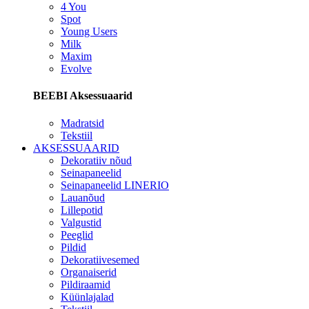
4 You
Spot
Young Users
Milk
Maxim
Evolve
BEEBI Aksessuaarid
Madratsid
Tekstiil
AKSESSUAARID
Dekoratiiv nõud
Seinapaneelid
Seinapaneelid LINERIO
Lauanõud
Lillepotid
Valgustid
Peeglid
Pildid
Dekoratiivesemed
Organaiserid
Pildiraamid
Küünlajalad