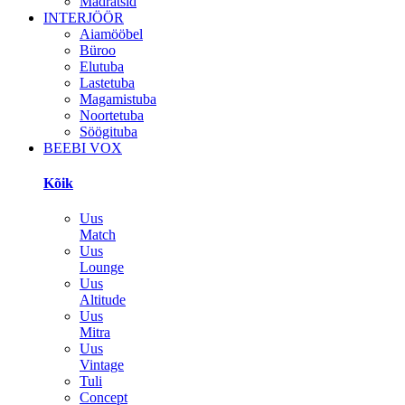
Madratsid
INTERJÖÖR
Aiamööbel
Büroo
Elutuba
Lastetuba
Magamistuba
Noortetuba
Söögituba
BEEBI VOX
Kõik
Uus
Match
Uus
Lounge
Uus
Altitude
Uus
Mitra
Uus
Vintage
Tuli
Concept