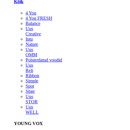
Kõik
4 You
4 You FRESH
Balance
Uus
Creative
Intu
Nature
Uus
OMM
Polsterdatud voodid
Uus
Reli
Ribbon
Simple
Spot
Stige
Uus
STOR
Uus
WELL
YOUNG VOX