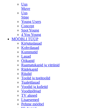
Uus
Muve
Uus
Stige
Young Users
Concept
Spot Young
4 You Young
MÖÖBLI TÜÜP
Kirjutuslauad
Kohvilauad
Kummutid
Lauad
Öökapid
Raamatukapid ja vitriinid
Riidekapid
Riiulid
Toolid ja tugitoolid
Tualettlauad
Voodid ja kušetid
Voodipõhjad
TV alused
Lisaesemed
Pehme mööbel