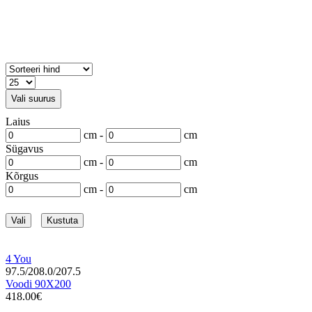
Vali suurus
Laius
cm -
cm
Sügavus
cm -
cm
Kõrgus
cm -
cm
Vali
Kustuta
4 You
97.5/208.0/207.5
Voodi 90X200
418.00€