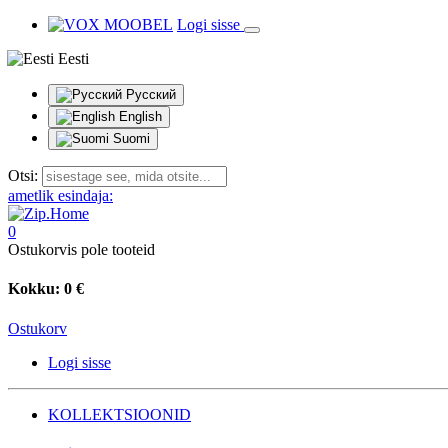
Logi sisse
Eesti
Русский
English
Suomi
Otsi:
ametlik esindaja:
0
Ostukorvis pole tooteid
Kokku:
0 €
Ostukorv
Logi sisse
KOLLEKTSIOONID