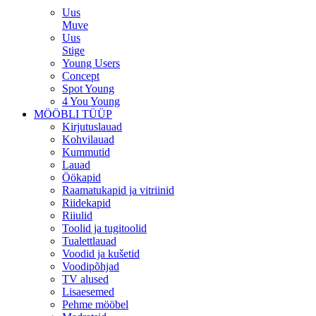
Uus
Muve
Uus
Stige
Young Users
Concept
Spot Young
4 You Young
MÖÖBLI TÜÜP
Kirjutuslauad
Kohvilauad
Kummutid
Lauad
Öökapid
Raamatukapid ja vitriinid
Riidekapid
Riiulid
Toolid ja tugitoolid
Tualettlauad
Voodid ja kušetid
Voodipõhjad
TV alused
Lisaesemed
Pehme mööbel