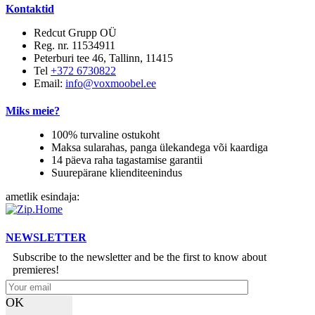
Kontaktid
Redcut Grupp OÜ
Reg. nr. 11534911
Peterburi tee 46, Tallinn, 11415
Tel
+372 6730822
Email:
info@voxmoobel.ee
Miks meie?
100% turvaline ostukoht
Maksa sularahas, panga ülekandega või kaardiga
14 päeva raha tagastamise garantii
Suurepärane klienditeenindus
ametlik esindaja:
NEWSLETTER
Subscribe to the newsletter and be the first to know about
premieres!
OK