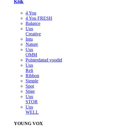
Kõik
4 You
4 You FRESH
Balance
Uus
Creative
Intu
Nature
Uus
OMM
Polsterdatud voodid
Uus
Reli
Ribbon
Simple
Spot
Stige
Uus
STOR
Uus
WELL
YOUNG VOX