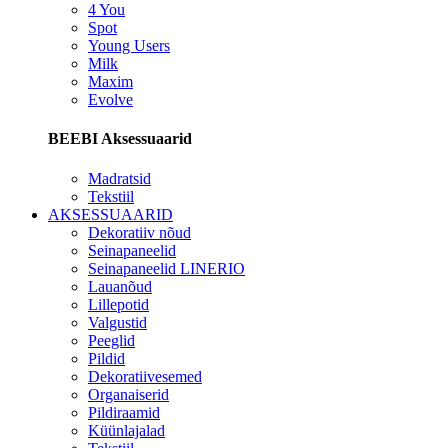
4 You
Spot
Young Users
Milk
Maxim
Evolve
BEEBI Aksessuaarid
Madratsid
Tekstiil
AKSESSUAARID
Dekoratiiv nõud
Seinapaneelid
Seinapaneelid LINERIO
Lauanõud
Lillepotid
Valgustid
Peeglid
Pildid
Dekoratiivesemed
Organaiserid
Pildiraamid
Küünlajalad