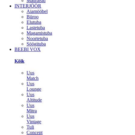
Madratsid
INTERJÖÖR
Aiamööbel
Büroo
Elutuba
Lastetuba
Magamistuba
Noortetuba
Söögituba
BEEBI VOX
Kõik
Uus
Match
Uus
Lounge
Uus
Altitude
Uus
Mitra
Uus
Vintage
Tuli
Concept