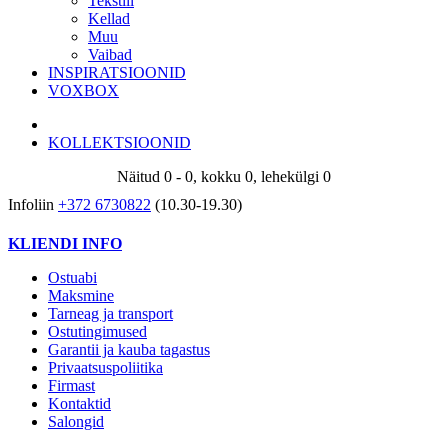
Tekstiil
Kellad
Muu
Vaibad
INSPIRATSIOONID
VOXBOX
KOLLEKTSIOONID
Näitud 0 - 0, kokku 0, lehekülgi 0
Infoliin
+372 6730822
(10.30-19.30)
KLIENDI INFO
Ostuabi
Maksmine
Tarneag ja transport
Ostutingimused
Garantii ja kauba tagastus
Privaatsuspoliitika
Firmast
Kontaktid
Salongid