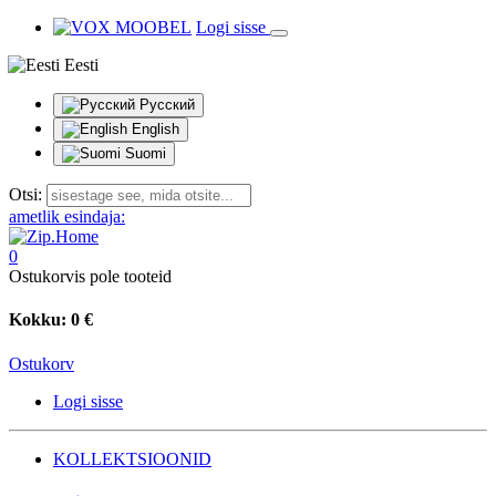
Logi sisse
Eesti
Русский
English
Suomi
Otsi:
ametlik esindaja:
0
Ostukorvis pole tooteid
Kokku:
0 €
Ostukorv
Logi sisse
KOLLEKTSIOONID