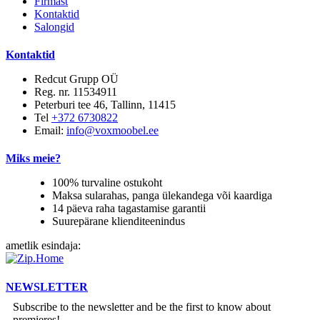
Firmast
Kontaktid
Salongid
Kontaktid
Redcut Grupp OÜ
Reg. nr. 11534911
Peterburi tee 46, Tallinn, 11415
Tel
+372 6730822
Email:
info@voxmoobel.ee
Miks meie?
100% turvaline ostukoht
Maksa sularahas, panga ülekandega või kaardiga
14 päeva raha tagastamise garantii
Suurepärane klienditeenindus
ametlik esindaja:
NEWSLETTER
Subscribe to the newsletter and be the first to know about
premieres!