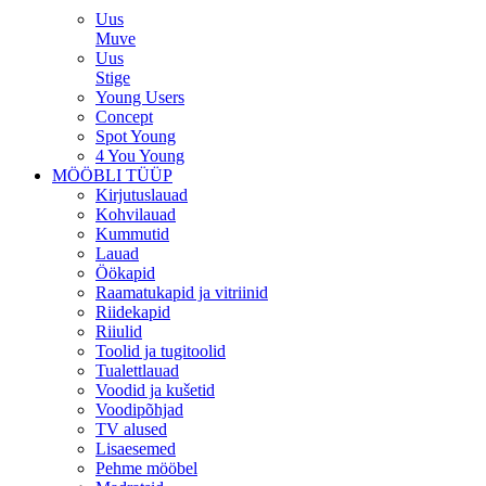
Uus
Muve
Uus
Stige
Young Users
Concept
Spot Young
4 You Young
MÖÖBLI TÜÜP
Kirjutuslauad
Kohvilauad
Kummutid
Lauad
Öökapid
Raamatukapid ja vitriinid
Riidekapid
Riiulid
Toolid ja tugitoolid
Tualettlauad
Voodid ja kušetid
Voodipõhjad
TV alused
Lisaesemed
Pehme mööbel