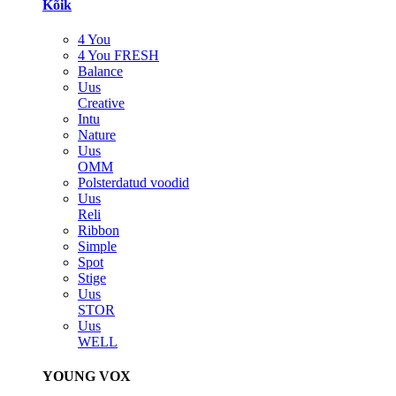
Kõik
4 You
4 You FRESH
Balance
Uus
Creative
Intu
Nature
Uus
OMM
Polsterdatud voodid
Uus
Reli
Ribbon
Simple
Spot
Stige
Uus
STOR
Uus
WELL
YOUNG VOX