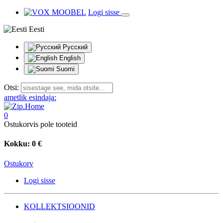
Logi sisse
Eesti
Русский
English
Suomi
Otsi:
ametlik esindaja:
0
Ostukorvis pole tooteid
Kokku:
0 €
Ostukorv
Logi sisse
KOLLEKTSIOONID