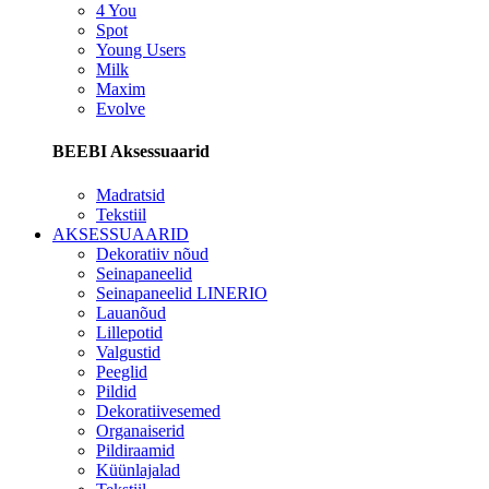
4 You
Spot
Young Users
Milk
Maxim
Evolve
BEEBI Aksessuaarid
Madratsid
Tekstiil
AKSESSUAARID
Dekoratiiv nõud
Seinapaneelid
Seinapaneelid LINERIO
Lauanõud
Lillepotid
Valgustid
Peeglid
Pildid
Dekoratiivesemed
Organaiserid
Pildiraamid
Küünlajalad