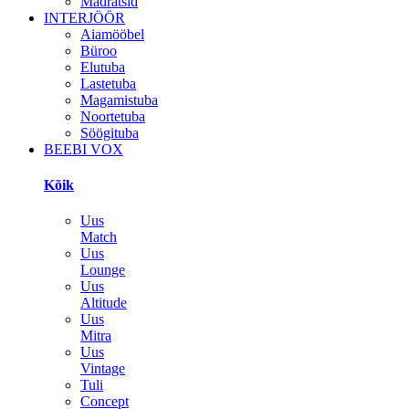
Madratsid
INTERJÖÖR
Aiamööbel
Büroo
Elutuba
Lastetuba
Magamistuba
Noortetuba
Söögituba
BEEBI VOX
Kõik
Uus
Match
Uus
Lounge
Uus
Altitude
Uus
Mitra
Uus
Vintage
Tuli
Concept