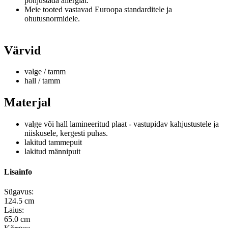
põhjustada allergiat.
Meie tooted vastavad Euroopa standarditele ja
ohutusnormidele.
Värvid
valge / tamm
hall / tamm
Materjal
valge või hall lamineeritud plaat - vastupidav kahjustustele ja
niiskusele, kergesti puhas.
lakitud tammepuit
lakitud männipuit
Lisainfo
Sügavus:
124.5 cm
Laius:
65.0 cm