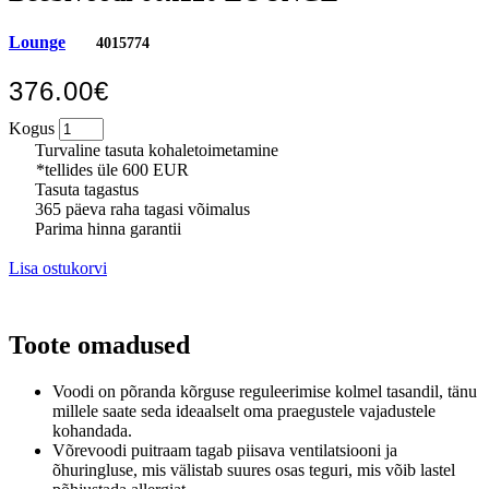
Lounge
4015774
376.00€
Kogus
Turvaline tasuta kohaletoimetamine
*tellides üle 600 EUR
Tasuta tagastus
365 päeva raha tagasi võimalus
Parima hinna garantii
Lisa ostukorvi
Toote omadused
Voodi on põranda kõrguse reguleerimise kolmel tasandil, tänu
millele saate seda ideaalselt oma praegustele vajadustele
kohandada.
Võrevoodi puitraam tagab piisava ventilatsiooni ja
õhuringluse, mis välistab suures osas teguri, mis võib lastel