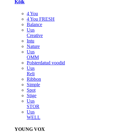
Kõik
4 You
4 You FRESH
Balance
Uus
Creative
Intu
Nature
Uus
OMM
Polsterdatud voodid
Uus
Reli
Ribbon
Simple
Spot
Stige
Uus
STOR
Uus
WELL
YOUNG VOX