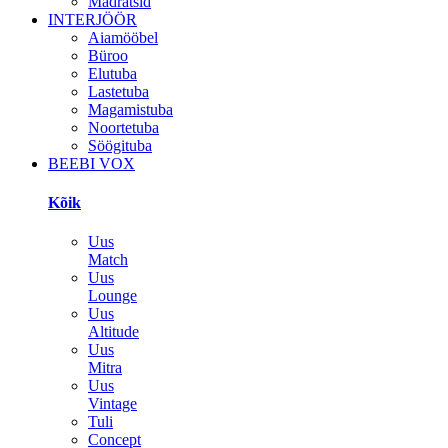
Madratsid
INTERJÖÖR
Aiamööbel
Büroo
Elutuba
Lastetuba
Magamistuba
Noortetuba
Söögituba
BEEBI VOX
Kõik
Uus
Match
Uus
Lounge
Uus
Altitude
Uus
Mitra
Uus
Vintage
Tuli
Concept