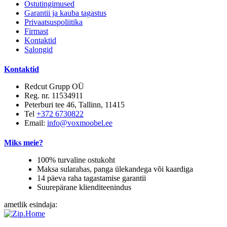
Ostutingimused
Garantii ja kauba tagastus
Privaatsuspoliitika
Firmast
Kontaktid
Salongid
Kontaktid
Redcut Grupp OÜ
Reg. nr. 11534911
Peterburi tee 46, Tallinn, 11415
Tel
+372 6730822
Email:
info@voxmoobel.ee
Miks meie?
100% turvaline ostukoht
Maksa sularahas, panga ülekandega või kaardiga
14 päeva raha tagastamise garantii
Suurepärane klienditeenindus
ametlik esindaja: