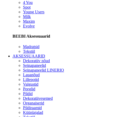
4 You
Spot
Young Users
Milk
Maxim
Evolve
BEEBI Aksessuaarid
Madratsid
Tekstiil
AKSESSUAARID
Dekoratiiv nõud
Seinapaneelid
Seinapaneelid LINERIO
Lauanõud
Lillepotid
Valgustid
Peeglid
Pildid
Dekoratiivesemed
Organaiserid
Pildiraamid
Küünlajalad