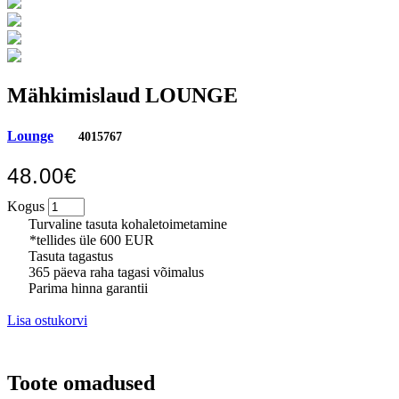
Mähkimislaud LOUNGE
Lounge
4015767
48.00€
Kogus
Turvaline tasuta kohaletoimetamine
*tellides üle 600 EUR
Tasuta tagastus
365 päeva raha tagasi võimalus
Parima hinna garantii
Lisa ostukorvi
Toote omadused