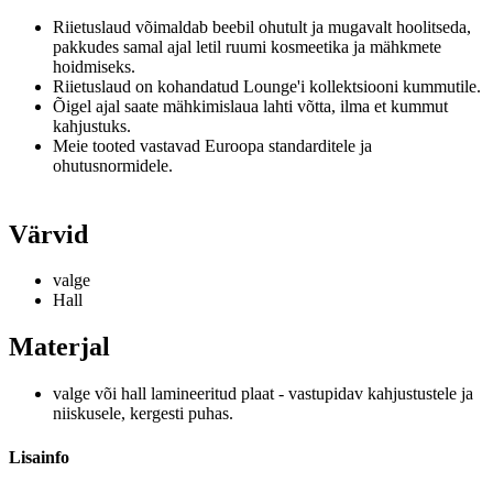
Riietuslaud võimaldab beebil ohutult ja mugavalt hoolitseda,
pakkudes samal ajal letil ruumi kosmeetika ja mähkmete
hoidmiseks.
Riietuslaud on kohandatud Lounge'i kollektsiooni kummutile.
Õigel ajal saate mähkimislaua lahti võtta, ilma et kummut
kahjustuks.
Meie tooted vastavad Euroopa standarditele ja
ohutusnormidele.
Värvid
valge
Hall
Materjal
valge või hall lamineeritud plaat - vastupidav kahjustustele ja
niiskusele, kergesti puhas.
Lisainfo