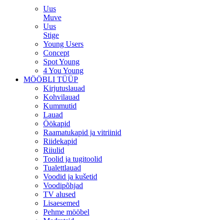
Uus
Muve
Uus
Stige
Young Users
Concept
Spot Young
4 You Young
MÖÖBLI TÜÜP
Kirjutuslauad
Kohvilauad
Kummutid
Lauad
Öökapid
Raamatukapid ja vitriinid
Riidekapid
Riiulid
Toolid ja tugitoolid
Tualettlauad
Voodid ja kušetid
Voodipõhjad
TV alused
Lisaesemed
Pehme mööbel