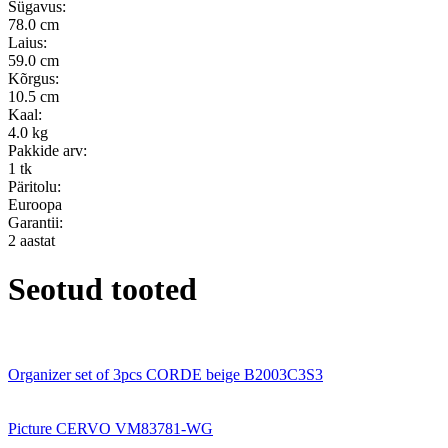
Sügavus:
78.0 cm
Laius:
59.0 cm
Kõrgus:
10.5 cm
Kaal:
4.0 kg
Pakkide arv:
1 tk
Päritolu:
Euroopa
Garantii:
2 aastat
Seotud tooted
Organizer set of 3pcs CORDE beige B2003C3S3
Picture CERVO VM83781-WG