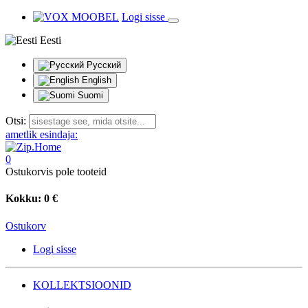
Logi sisse
Eesti
Русский
English
Suomi
Otsi:
ametlik esindaja:
0
Ostukorvis pole tooteid
Kokku:
0 €
Ostukorv
Logi sisse
KOLLEKTSIOONID