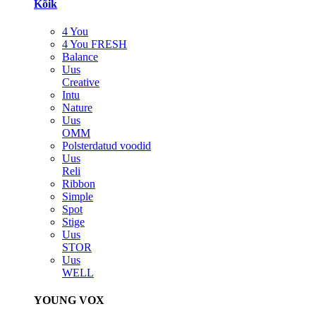
Kõik
4 You
4 You FRESH
Balance
Uus
Creative
Intu
Nature
Uus
OMM
Polsterdatud voodid
Uus
Reli
Ribbon
Simple
Spot
Stige
Uus
STOR
Uus
WELL
YOUNG VOX