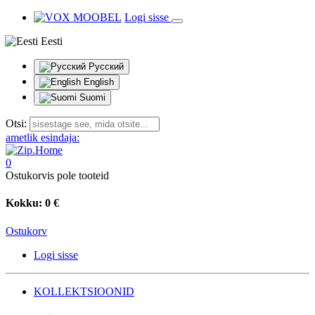
Logi sisse
Eesti
Русский
English
Suomi
Otsi:
ametlik esindaja:
0
Ostukorvis pole tooteid
Kokku:
0 €
Ostukorv
Logi sisse
KOLLEKTSIOONID