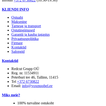
Infoliin
+372 6730822
(10.30-19.30)
KLIENDI INFO
Ostuabi
Maksmine
Tarneag ja transport
Ostutingimused
Garantii ja kauba tagastus
Privaatsuspoliitika
Firmast
Kontaktid
Salongid
Kontaktid
Redcut Grupp OÜ
Reg. nr. 11534911
Peterburi tee 46, Tallinn, 11415
Tel
+372 6730822
Email:
info@voxmoobel.ee
Miks meie?
100% turvaline ostukoht