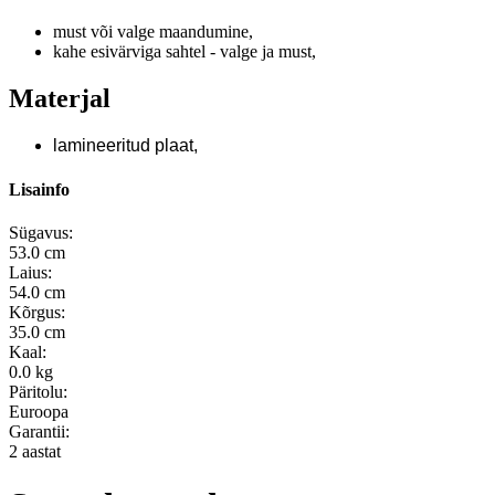
must või valge maandumine,
kahe esivärviga sahtel - valge ja must,
Materjal
lamineeritud plaat,
Lisainfo
Sügavus:
53.0 cm
Laius:
54.0 cm
Kõrgus:
35.0 cm
Kaal:
0.0 kg
Päritolu:
Euroopa
Garantii:
2 aastat