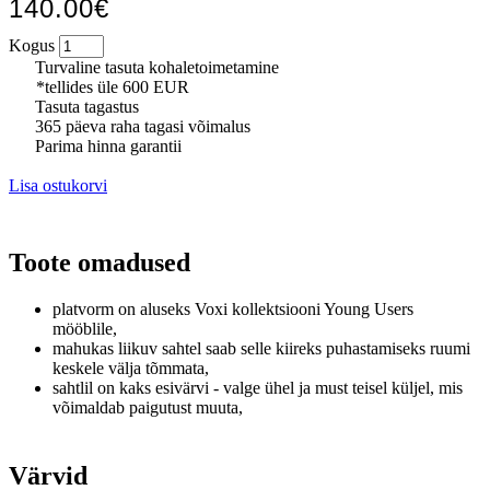
140.00€
Kogus
Turvaline tasuta kohaletoimetamine
*tellides üle 600 EUR
Tasuta tagastus
365 päeva raha tagasi võimalus
Parima hinna garantii
Lisa ostukorvi
Toote omadused
platvorm on aluseks Voxi kollektsiooni Young Users
mööblile,
mahukas liikuv sahtel saab selle kiireks puhastamiseks ruumi
keskele välja tõmmata,
sahtlil on kaks esivärvi - valge ühel ja must teisel küljel, mis
võimaldab paigutust muuta,
Värvid