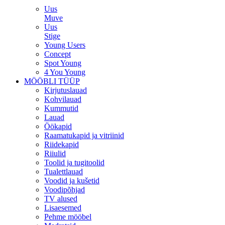
Uus
Muve
Uus
Stige
Young Users
Concept
Spot Young
4 You Young
MÖÖBLI TÜÜP
Kirjutuslauad
Kohvilauad
Kummutid
Lauad
Öökapid
Raamatukapid ja vitriinid
Riidekapid
Riiulid
Toolid ja tugitoolid
Tualettlauad
Voodid ja kušetid
Voodipõhjad
TV alused
Lisaesemed
Pehme mööbel