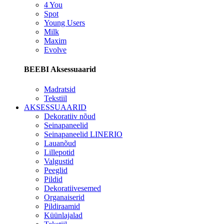
4 You
Spot
Young Users
Milk
Maxim
Evolve
BEEBI Aksessuaarid
Madratsid
Tekstiil
AKSESSUAARID
Dekoratiiv nõud
Seinapaneelid
Seinapaneelid LINERIO
Lauanõud
Lillepotid
Valgustid
Peeglid
Pildid
Dekoratiivesemed
Organaiserid
Pildiraamid
Küünlajalad