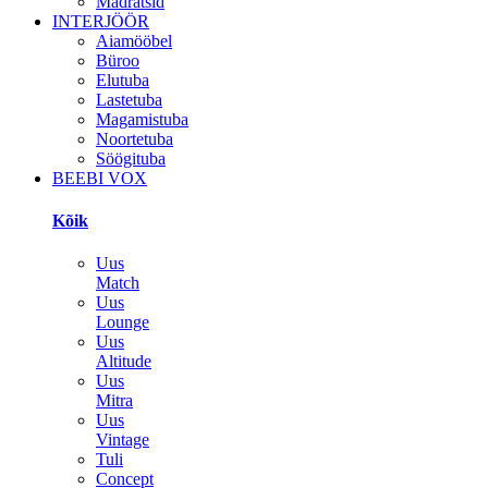
Madratsid
INTERJÖÖR
Aiamööbel
Büroo
Elutuba
Lastetuba
Magamistuba
Noortetuba
Söögituba
BEEBI VOX
Kõik
Uus
Match
Uus
Lounge
Uus
Altitude
Uus
Mitra
Uus
Vintage
Tuli
Concept