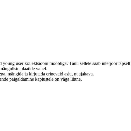
tud young user kollektsiooni mööbliga.
Tänu sellele saab interjöör täpsel
a mänguliste plaatide vahel.
ega, mängida ja kirjutada erinevaid asju, nt ajakava.
nende paigaldamine kapiustele on väga lihtne.