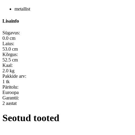
metallist
Lisainfo
Sügavus:
0.0 cm
Laius:
53.0 cm
Kõrgus:
52.5 cm
Kaal:
2.0 kg
Pakkide arv:
1 tk
Päritolu:
Euroopa
Garantii:
2 aastat
Seotud tooted