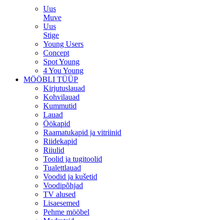
Uus
Muve
Uus
Stige
Young Users
Concept
Spot Young
4 You Young
MÖÖBLI TÜÜP
Kirjutuslauad
Kohvilauad
Kummutid
Lauad
Öökapid
Raamatukapid ja vitriinid
Riidekapid
Riiulid
Toolid ja tugitoolid
Tualettlauad
Voodid ja kušetid
Voodipõhjad
TV alused
Lisaesemed
Pehme mööbel