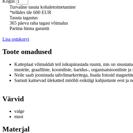
Kogus
Turvaline tasuta kohaletoimetamine
*tellides üle 600 EUR
Tasuta tagastus
365 päeva raha tagasi võimalus
Parima hinna garantii
Lisa ostukorvi
Toote omadused
Katteplaat võimaldab teil isikupärastada ruumi, mis on sisusta
mustrite, graafiliste, koomiliste, haridus-, organisatsiooniliste j
Neile saab joonistada tahvlimarkeritega, lisada fotosid magnetit
Samuti kaitsevad ülekatted mööbli esikülgi kahjustuste eest ja 
Värvid
valge
must
Materjal