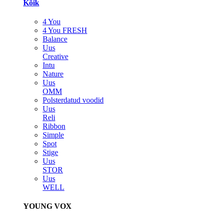
Kõik
4 You
4 You FRESH
Balance
Uus
Creative
Intu
Nature
Uus
OMM
Polsterdatud voodid
Uus
Reli
Ribbon
Simple
Spot
Stige
Uus
STOR
Uus
WELL
YOUNG VOX