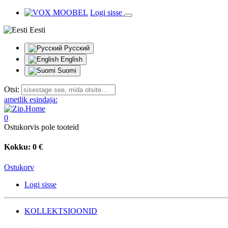
Logi sisse
Eesti
Русский
English
Suomi
Otsi:
ametlik esindaja:
0
Ostukorvis pole tooteid
Kokku:
0 €
Ostukorv
Logi sisse
KOLLEKTSIOONID