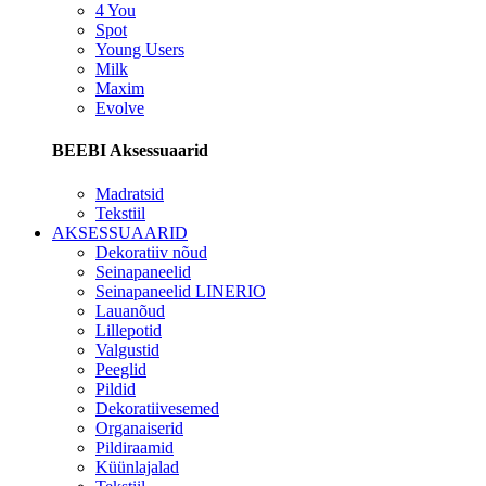
4 You
Spot
Young Users
Milk
Maxim
Evolve
BEEBI Aksessuaarid
Madratsid
Tekstiil
AKSESSUAARID
Dekoratiiv nõud
Seinapaneelid
Seinapaneelid LINERIO
Lauanõud
Lillepotid
Valgustid
Peeglid
Pildid
Dekoratiivesemed
Organaiserid
Pildiraamid
Küünlajalad