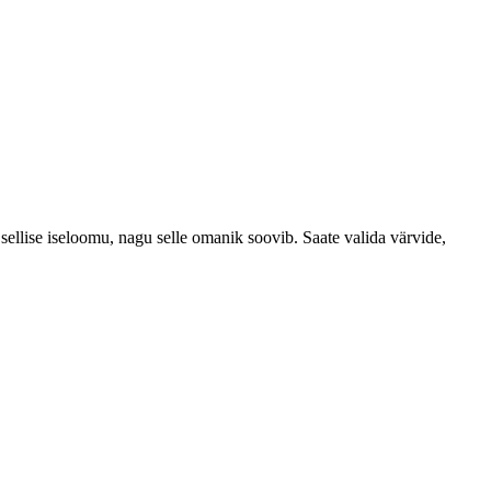
t sellise iseloomu, nagu selle omanik soovib.
Saate valida värvide,