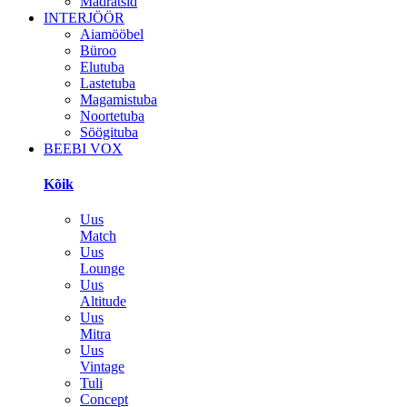
Madratsid
INTERJÖÖR
Aiamööbel
Büroo
Elutuba
Lastetuba
Magamistuba
Noortetuba
Söögituba
BEEBI VOX
Kõik
Uus
Match
Uus
Lounge
Uus
Altitude
Uus
Mitra
Uus
Vintage
Tuli
Concept