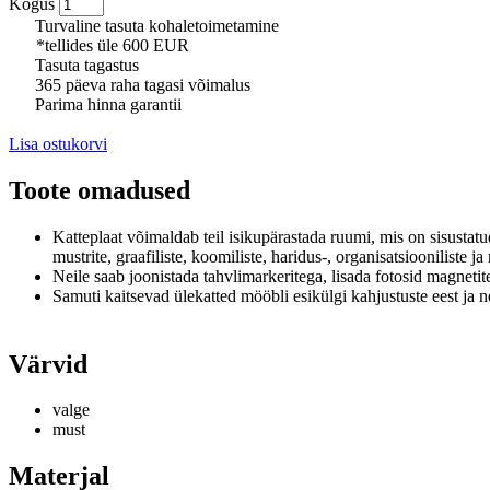
Kogus
Turvaline tasuta kohaletoimetamine
*tellides üle 600 EUR
Tasuta tagastus
365 päeva raha tagasi võimalus
Parima hinna garantii
Lisa ostukorvi
Toote omadused
Katteplaat võimaldab teil isikupärastada ruumi, mis on sisusta
mustrite, graafiliste, koomiliste, haridus-, organisatsiooniliste j
Neile saab joonistada tahvlimarkeritega, lisada fotosid magnetit
Samuti kaitsevad ülekatted mööbli esikülgi kahjustuste eest ja 
Värvid
valge
must
Materjal