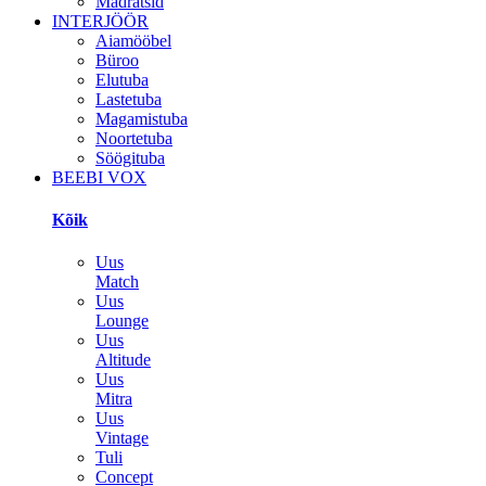
Madratsid
INTERJÖÖR
Aiamööbel
Büroo
Elutuba
Lastetuba
Magamistuba
Noortetuba
Söögituba
BEEBI VOX
Kõik
Uus
Match
Uus
Lounge
Uus
Altitude
Uus
Mitra
Uus
Vintage
Tuli
Concept