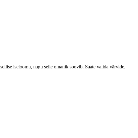
t sellise iseloomu, nagu selle omanik soovib.
Saate valida värvide,