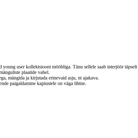
tud young user kollektsiooni mööbliga.
Tänu sellele saab interjöör täpsel
a mänguliste plaatide vahel.
ega, mängida ja kirjutada erinevaid asju, nt ajakava.
nende paigaldamine kapiustele on väga lihtne.