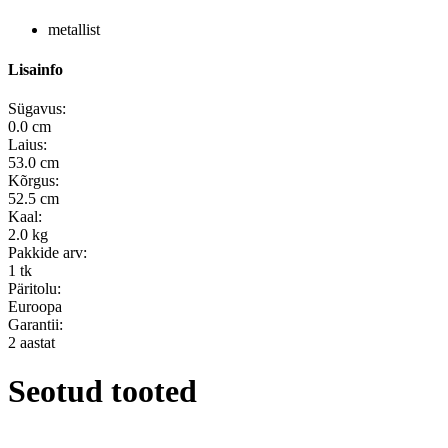
metallist
Lisainfo
Sügavus:
0.0 cm
Laius:
53.0 cm
Kõrgus:
52.5 cm
Kaal:
2.0 kg
Pakkide arv:
1 tk
Päritolu:
Euroopa
Garantii:
2 aastat
Seotud tooted