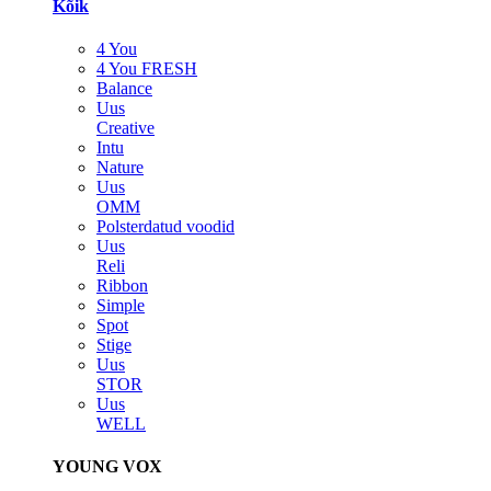
Kõik
4 You
4 You FRESH
Balance
Uus
Creative
Intu
Nature
Uus
OMM
Polsterdatud voodid
Uus
Reli
Ribbon
Simple
Spot
Stige
Uus
STOR
Uus
WELL
YOUNG VOX