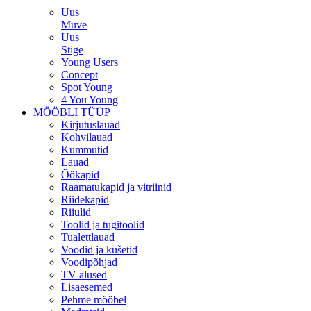
Uus
Muve
Uus
Stige
Young Users
Concept
Spot Young
4 You Young
MÖÖBLI TÜÜP
Kirjutuslauad
Kohvilauad
Kummutid
Lauad
Öökapid
Raamatukapid ja vitriinid
Riidekapid
Riiulid
Toolid ja tugitoolid
Tualettlauad
Voodid ja kušetid
Voodipõhjad
TV alused
Lisaesemed
Pehme mööbel