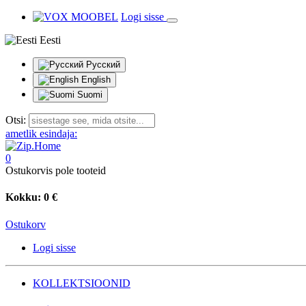
Logi sisse
Eesti
Русский
English
Suomi
Otsi:
ametlik esindaja:
0
Ostukorvis pole tooteid
Kokku:
0 €
Ostukorv
Logi sisse
KOLLEKTSIOONID