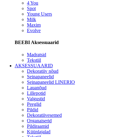
4 You
Spot
Young Users
Milk
Maxim
Evolve
BEEBI Aksessuaarid
Madratsid
Tekstiil
AKSESSUAARID
Dekoratiiv nõud
Seinapaneelid
Seinapaneelid LINERIO
Lauanõud
Lillepotid
Valgustid
Peeglid
Pildid
Dekoratiivesemed
Organaiserid
Pildiraamid
Küünlajalad