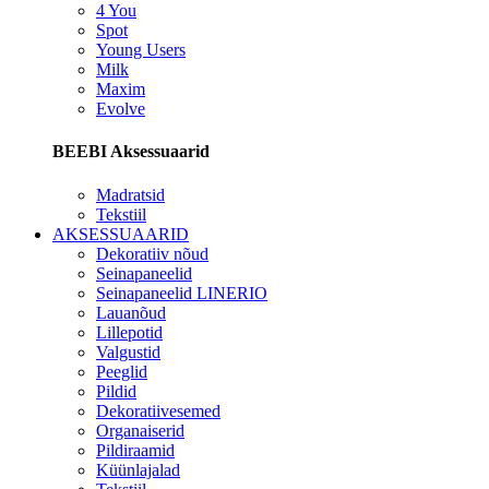
4 You
Spot
Young Users
Milk
Maxim
Evolve
BEEBI Aksessuaarid
Madratsid
Tekstiil
AKSESSUAARID
Dekoratiiv nõud
Seinapaneelid
Seinapaneelid LINERIO
Lauanõud
Lillepotid
Valgustid
Peeglid
Pildid
Dekoratiivesemed
Organaiserid
Pildiraamid
Küünlajalad