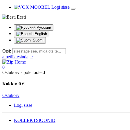
Logi sisse
Eesti
Русский
English
Suomi
Otsi:
ametlik esindaja:
0
Ostukorvis pole tooteid
Kokku:
0 €
Ostukorv
Logi sisse
KOLLEKTSIOONID