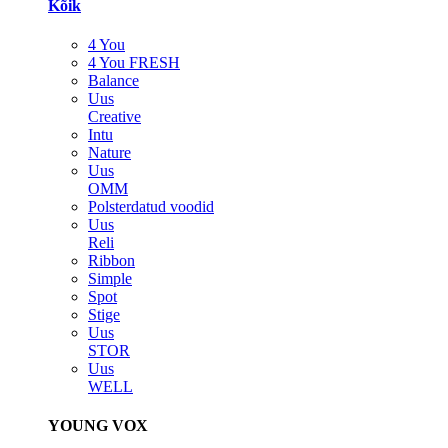
Kõik
4 You
4 You FRESH
Balance
Uus
Creative
Intu
Nature
Uus
OMM
Polsterdatud voodid
Uus
Reli
Ribbon
Simple
Spot
Stige
Uus
STOR
Uus
WELL
YOUNG VOX