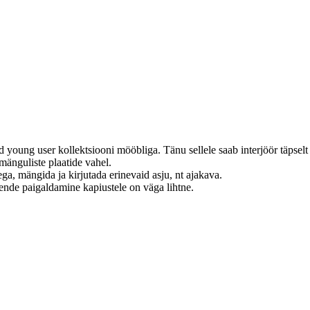
tud young user kollektsiooni mööbliga.
Tänu sellele saab interjöör täpsel
a mänguliste plaatide vahel.
ega, mängida ja kirjutada erinevaid asju, nt ajakava.
nende paigaldamine kapiustele on väga lihtne.