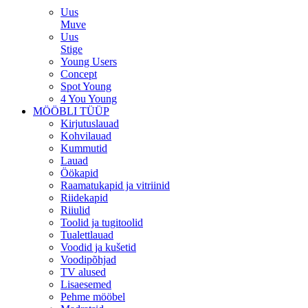
Uus
Muve
Uus
Stige
Young Users
Concept
Spot Young
4 You Young
MÖÖBLI TÜÜP
Kirjutuslauad
Kohvilauad
Kummutid
Lauad
Öökapid
Raamatukapid ja vitriinid
Riidekapid
Riiulid
Toolid ja tugitoolid
Tualettlauad
Voodid ja kušetid
Voodipõhjad
TV alused
Lisaesemed
Pehme mööbel