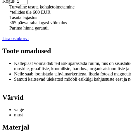
Kogus
Turvaline tasuta kohaletoimetamine
*tellides üle 600 EUR
Tasuta tagastus
365 päeva raha tagasi võimalus
Parima hinna garantii
Lisa ostukorvi
Toote omadused
Katteplaat võimaldab teil isikupärastada ruumi, mis on sisusta
mustrite, graafiliste, koomiliste, haridus-, organisatsiooniliste j
Neile saab joonistada tahvlimarkeritega, lisada fotosid magnetit
Samuti kaitsevad ülekatted mööbli esikülgi kahjustuste eest ja 
Värvid
valge
must
Materjal