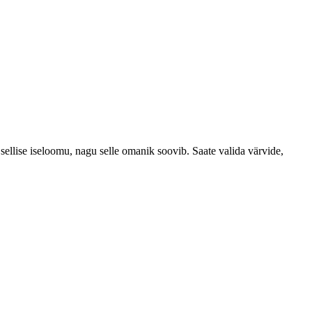
t sellise iseloomu, nagu selle omanik soovib.
Saate valida värvide,