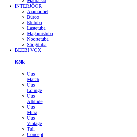
Madratsid
INTERJÖÖR
Aiamööbel
Büroo
Elutuba
Lastetuba
Magamistuba
Noortetuba
Söögituba
BEEBI VOX
Kõik
Uus
Match
Uus
Lounge
Uus
Altitude
Uus
Mitra
Uus
Vintage
Tuli
Concept