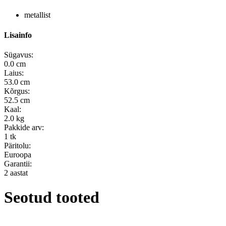
metallist
Lisainfo
Sügavus:
0.0 cm
Laius:
53.0 cm
Kõrgus:
52.5 cm
Kaal:
2.0 kg
Pakkide arv:
1 tk
Päritolu:
Euroopa
Garantii:
2 aastat
Seotud tooted