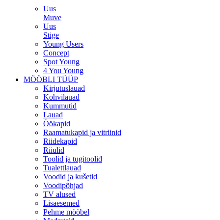
Uus
Muve
Uus
Stige
Young Users
Concept
Spot Young
4 You Young
MÖÖBLI TÜÜP
Kirjutuslauad
Kohvilauad
Kummutid
Lauad
Öökapid
Raamatukapid ja vitriinid
Riidekapid
Riiulid
Toolid ja tugitoolid
Tualettlauad
Voodid ja kušetid
Voodipõhjad
TV alused
Lisaesemed
Pehme mööbel