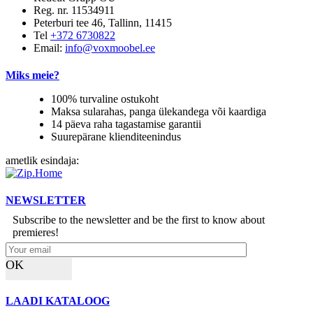
Reg. nr. 11534911
Peterburi tee 46, Tallinn, 11415
Tel
+372 6730822
Email:
info@voxmoobel.ee
Miks meie?
100% turvaline ostukoht
Maksa sularahas, panga ülekandega või kaardiga
14 päeva raha tagastamise garantii
Suurepärane klienditeenindus
ametlik esindaja:
NEWSLETTER
Subscribe to the newsletter and be the first to know about
premieres!
OK
LAADI KATALOOG