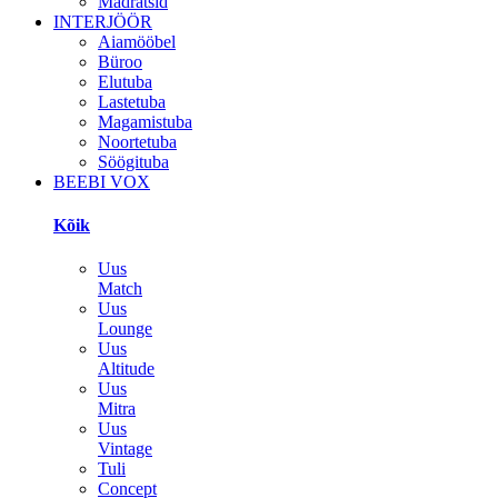
Madratsid
INTERJÖÖR
Aiamööbel
Büroo
Elutuba
Lastetuba
Magamistuba
Noortetuba
Söögituba
BEEBI VOX
Kõik
Uus
Match
Uus
Lounge
Uus
Altitude
Uus
Mitra
Uus
Vintage
Tuli
Concept