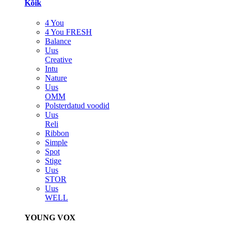
Kõik
4 You
4 You FRESH
Balance
Uus
Creative
Intu
Nature
Uus
OMM
Polsterdatud voodid
Uus
Reli
Ribbon
Simple
Spot
Stige
Uus
STOR
Uus
WELL
YOUNG VOX