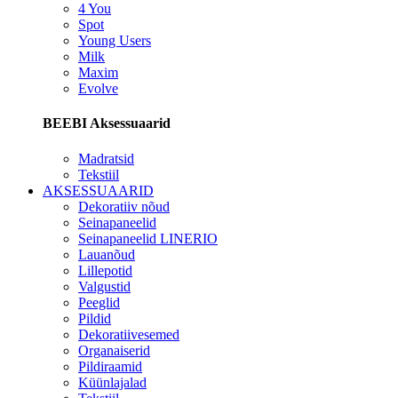
4 You
Spot
Young Users
Milk
Maxim
Evolve
BEEBI Aksessuaarid
Madratsid
Tekstiil
AKSESSUAARID
Dekoratiiv nõud
Seinapaneelid
Seinapaneelid LINERIO
Lauanõud
Lillepotid
Valgustid
Peeglid
Pildid
Dekoratiivesemed
Organaiserid
Pildiraamid
Küünlajalad