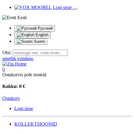
Logi sisse
Eesti
Русский
English
Suomi
Otsi:
ametlik esindaja:
0
Ostukorvis pole tooteid
Kokku:
0 €
Ostukorv
Logi sisse
KOLLEKTSIOONID