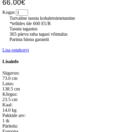
66.00€
Kogus
Turvaline tasuta kohaletoimetamine
*tellides üle 600 EUR
Tasuta tagastus
365 päeva raha tagasi võimalus
Parima hinna garantii
Lisa ostukorvi
Lisainfo
Sügavus:
73.0 cm
Laius:
138.5 cm
Kõrgus:
23.5 cm
Kaal:
14.0 kg
Pakkide arv:
1 tk
Päritolu:
Euroopa