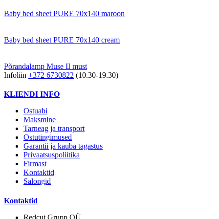
Baby bed sheet PURE 70x140 maroon
Baby bed sheet PURE 70x140 cream
Põrandalamp Muse II must
Infoliin
+372 6730822
(10.30-19.30)
KLIENDI INFO
Ostuabi
Maksmine
Tarneag ja transport
Ostutingimused
Garantii ja kauba tagastus
Privaatsuspoliitika
Firmast
Kontaktid
Salongid
Kontaktid
Redcut Grupp OÜ