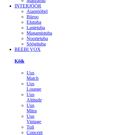
Madratsid
INTERJÖÖR
Aiamööbel
Büroo
Elutuba
Lastetuba
Magamistuba
Noortetuba
Söögituba
BEEBI VOX
Kõik
Uus
Match
Uus
Lounge
Uus
Altitude
Uus
Mitra
Uus
Vintage
Tuli
Concept