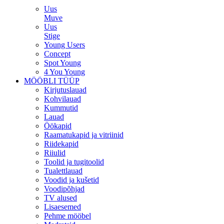
Uus
Muve
Uus
Stige
Young Users
Concept
Spot Young
4 You Young
MÖÖBLI TÜÜP
Kirjutuslauad
Kohvilauad
Kummutid
Lauad
Öökapid
Raamatukapid ja vitriinid
Riidekapid
Riiulid
Toolid ja tugitoolid
Tualettlauad
Voodid ja kušetid
Voodipõhjad
TV alused
Lisaesemed
Pehme mööbel