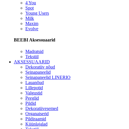
4 You
Spot
Young Users
Milk
Maxim
Evolve
BEEBI Aksessuaarid
Madratsid
Tekstiil
AKSESSUAARID
Dekoratiiv nõud
Seinapaneelid
Seinapaneelid LINERIO
Lauanõud
Lillepotid
Valgustid
Peeglid
Pildid
Dekoratiivesemed
Organaiserid
Pildiraamid
Küünlajalad