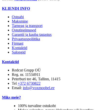
KLIENDI INFO
Ostuabi
Maksmine
Tarneag ja transport
Ostutingimused
Garantii ja kauba tagastus
Privaatsuspoliitika
Firmast
Kontaktid
Salongid
Kontaktid
Redcut Grupp OÜ
Reg. nr. 11534911
Peterburi tee 46, Tallinn, 11415
Tel
+372 6730822
Email:
info@voxmoobel.ee
Miks meie?
100% turvaline ostukoht