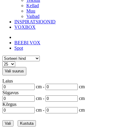
Tekstiil
Kellad
Muu
Vaibad
INSPIRATSIOONID
VOXBOX
BEEBI VOX
Spot
Vali suurus
Laius
cm -
cm
Sügavus
cm -
cm
Kõrgus
cm -
cm
Vali
Kustuta