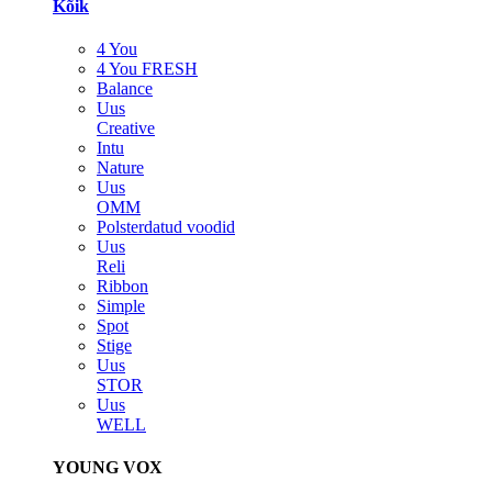
Kõik
4 You
4 You FRESH
Balance
Uus
Creative
Intu
Nature
Uus
OMM
Polsterdatud voodid
Uus
Reli
Ribbon
Simple
Spot
Stige
Uus
STOR
Uus
WELL
YOUNG VOX