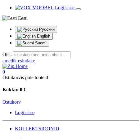
Logi sisse
Eesti
Русский
English
Suomi
Otsi:
ametlik esindaja:
0
Ostukorvis pole tooteid
Kokku:
0 €
Ostukorv
Logi sisse
KOLLEKTSIOONID