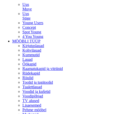
Uus
Muve
Uus
Stige
Young Users
Concept
Spot Young
4 You Young
MÖÖBLI TÜÜP
Kirjutuslauad
Kohvilauad
Kummutid
Lauad
Öökapid
Raamatukapid ja vitriinid
Riidekapid
Riiulid
Toolid ja tugitoolid
Tualettlauad
Voodid ja kušetid
Voodipõhjad
TV alused
Lisaesemed
Pehme mööbel