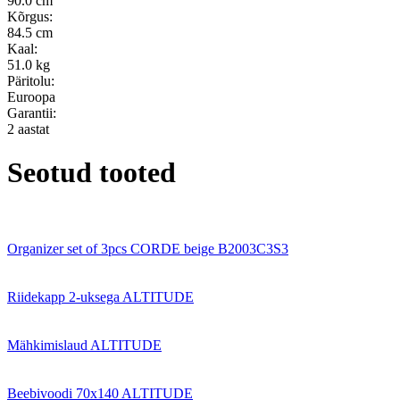
90.0 cm
Kõrgus:
84.5 cm
Kaal:
51.0 kg
Päritolu:
Euroopa
Garantii:
2 aastat
Seotud tooted
Organizer set of 3pcs CORDE beige B2003C3S3
Riidekapp 2-uksega ALTITUDE
Mähkimislaud ALTITUDE
Beebivoodi 70x140 ALTITUDE