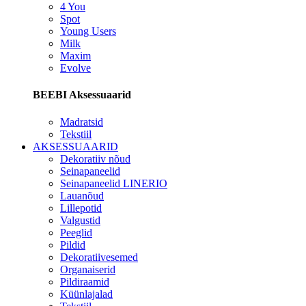
4 You
Spot
Young Users
Milk
Maxim
Evolve
BEEBI Aksessuaarid
Madratsid
Tekstiil
AKSESSUAARID
Dekoratiiv nõud
Seinapaneelid
Seinapaneelid LINERIO
Lauanõud
Lillepotid
Valgustid
Peeglid
Pildid
Dekoratiivesemed
Organaiserid
Pildiraamid
Küünlajalad