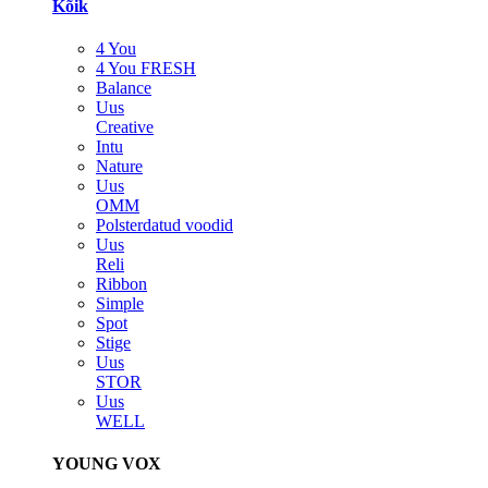
Kõik
4 You
4 You FRESH
Balance
Uus
Creative
Intu
Nature
Uus
OMM
Polsterdatud voodid
Uus
Reli
Ribbon
Simple
Spot
Stige
Uus
STOR
Uus
WELL
YOUNG VOX