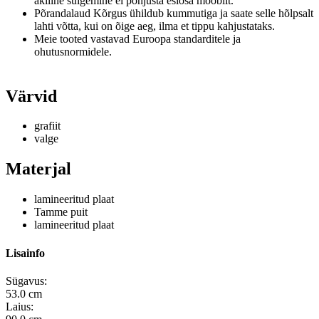
äkiline sulgemine ei põhjusta esiosa mööblit.
Põrandalaud Kõrgus ühildub kummutiga ja saate selle hõlpsalt
lahti võtta, kui on õige aeg, ilma et tippu kahjustataks.
Meie tooted vastavad Euroopa standarditele ja
ohutusnormidele.
Värvid
grafiit
valge
Materjal
lamineeritud plaat
Tamme puit
lamineeritud plaat
Lisainfo
Sügavus:
53.0 cm
Laius: