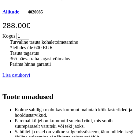
Altitude
4020085
288.00€
Kogus
Turvaline tasuta kohaletoimetamine
*tellides üle 600 EUR
Tasuta tagastus
365 päeva raha tagasi võimalus
Parima hinna garantii
Lisa ostukorvi
Toote omadused
Kolme sahtliga mahukas kummut mahutab kõik lasteriided ja
hooldustarvikud.
Paremal küljel on kummutil suletud riiul, mis sobib
suurepäraselt varuteki või teki jaoks.
Sahtlitel ja ustel on vaikne sulgemissüsteem, tänu millele isegi