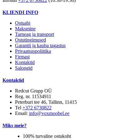
Infoliin
+372 6730822
(10.30-19.30)
KLIENDI INFO
Ostuabi
Maksmine
Tarneag ja transport
Ostutingimused
Garantii ja kauba tagastus
Privaatsuspoliitika
Firmast
Kontaktid
Salongid
Kontaktid
Redcut Grupp OÜ
Reg. nr. 11534911
Peterburi tee 46, Tallinn, 11415
Tel
+372 6730822
Email:
info@voxmoobel.ee
Miks meie?
100% turvaline ostukoht