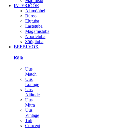
Madratsid
INTERJÖÖR
Aiamööbel
Büroo
Elutuba
Lastetuba
Magamistuba
Noortetuba
Söögituba
BEEBI VOX
Kõik
Uus
Match
Uus
Lounge
Uus
Altitude
Uus
Mitra
Uus
Vintage
Tuli
Concept