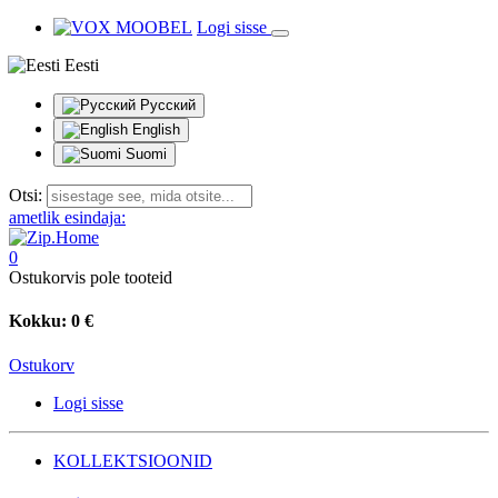
Logi sisse
Eesti
Русский
English
Suomi
Otsi:
ametlik esindaja:
0
Ostukorvis pole tooteid
Kokku:
0 €
Ostukorv
Logi sisse
KOLLEKTSIOONID