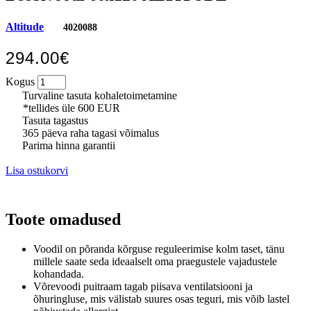
Altitude
4020088
294.00€
Kogus
Turvaline tasuta kohaletoimetamine
*tellides üle 600 EUR
Tasuta tagastus
365 päeva raha tagasi võimalus
Parima hinna garantii
Lisa ostukorvi
Toote omadused
Voodil on põranda kõrguse reguleerimise kolm taset, tänu
millele saate seda ideaalselt oma praegustele vajadustele
kohandada.
Võrevoodi puitraam tagab piisava ventilatsiooni ja
õhuringluse, mis välistab suures osas teguri, mis võib lastel