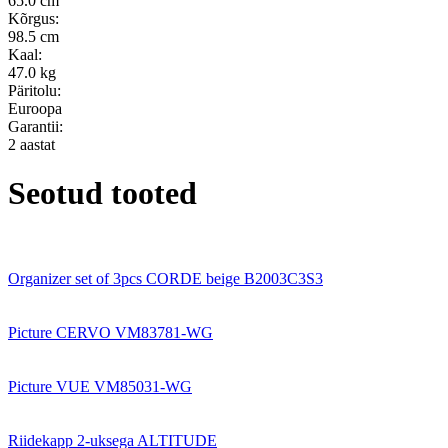
65.0 cm
Kõrgus:
98.5 cm
Kaal:
47.0 kg
Päritolu:
Euroopa
Garantii:
2 aastat
Seotud tooted
Organizer set of 3pcs CORDE beige B2003C3S3
Picture CERVO VM83781-WG
Picture VUE VM85031-WG
Riidekapp 2-uksega ALTITUDE