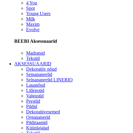
4 You
Spot
Young Users
Milk
Maxim
Evolve
BEEBI Aksessuaarid
Madratsid
Tekstiil
AKSESSUAARID
Dekoratiiv nõud
Seinapaneelid
Seinapaneelid LINERIO
Lauanõud
Lillepotid
Valgustid
Peeglid
Pildid
Dekoratiivesemed
Organaiserid
Pildiraamid
Küünlajalad