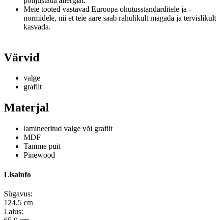
põhjustada allergiat.
Meie tooted vastavad Euroopa ohutusstandarditele ja -
normidele, nii et teie aare saab rahulikult magada ja tervislikult
kasvada.
Värvid
valge
grafiit
Materjal
lamineeritud valge või grafiit
MDF
Tamme puit
Pinewood
Lisainfo
Sügavus:
124.5 cm
Laius: