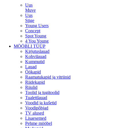
Uus
Muve
Uus
Stige
Young Users
Concept
Spot Young
4 You Young
MÖÖBLI TÜÜP
Kirjutuslauad
Kohvilauad
Kummutid
Lauad
Öökapid
Raamatukapid ja vitriinid
Riidekapid
Riiulid
Toolid ja tugitoolid
Tualettlauad
Voodid ja kušetid
Voodipõhjad
TV alused
Lisaesemed
Pehme mööbel