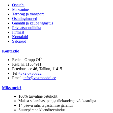
Ostuabi
Maksmine
Tarneag ja transport
Ostutingimused
Garantii ja kauba tagastus
Privaatsuspoliitika
Firmast
Kontaktid
Salongid
Kontaktid
Redcut Grupp OÜ
Reg. nr. 11534911
Peterburi tee 46, Tallinn, 11415
Tel
+372 6730822
Email:
info@voxmoobel.ee
Miks meie?
100% turvaline ostukoht
Maksa sularahas, panga ülekandega või kaardiga
14 päeva raha tagastamise garantii
Suurepärane klienditeenindus