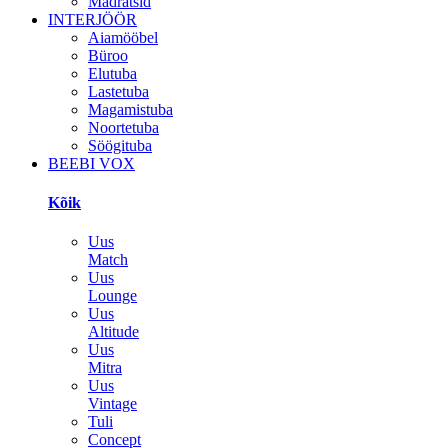
Madratsid
INTERJÖÖR
Aiamööbel
Büroo
Elutuba
Lastetuba
Magamistuba
Noortetuba
Söögituba
BEEBI VOX
Kõik
Uus
Match
Uus
Lounge
Uus
Altitude
Uus
Mitra
Uus
Vintage
Tuli
Concept