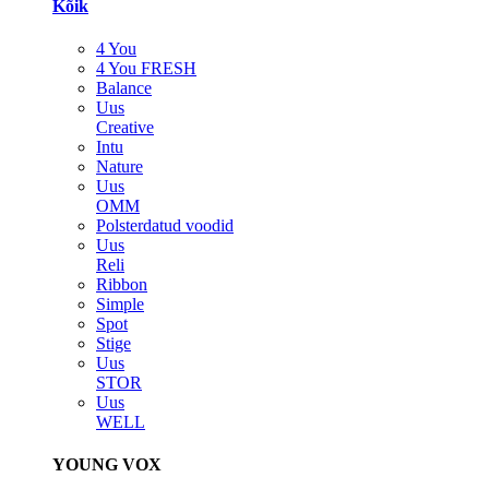
Kõik
4 You
4 You FRESH
Balance
Uus
Creative
Intu
Nature
Uus
OMM
Polsterdatud voodid
Uus
Reli
Ribbon
Simple
Spot
Stige
Uus
STOR
Uus
WELL
YOUNG VOX