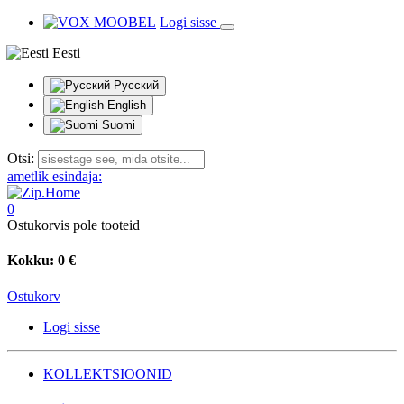
Logi sisse
Eesti
Русский
English
Suomi
Otsi:
ametlik esindaja:
0
Ostukorvis pole tooteid
Kokku:
0 €
Ostukorv
Logi sisse
KOLLEKTSIOONID