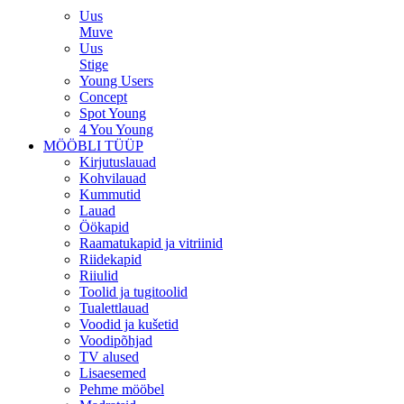
Uus
Muve
Uus
Stige
Young Users
Concept
Spot Young
4 You Young
MÖÖBLI TÜÜP
Kirjutuslauad
Kohvilauad
Kummutid
Lauad
Öökapid
Raamatukapid ja vitriinid
Riidekapid
Riiulid
Toolid ja tugitoolid
Tualettlauad
Voodid ja kušetid
Voodipõhjad
TV alused
Lisaesemed
Pehme mööbel