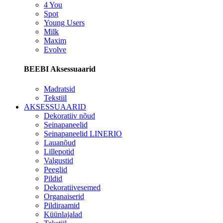
4 You
Spot
Young Users
Milk
Maxim
Evolve
BEEBI Aksessuaarid
Madratsid
Tekstiil
AKSESSUAARID
Dekoratiiv nõud
Seinapaneelid
Seinapaneelid LINERIO
Lauanõud
Lillepotid
Valgustid
Peeglid
Pildid
Dekoratiivesemed
Organaiserid
Pildiraamid
Küünlajalad