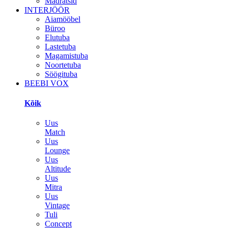
Madratsid
INTERJÖÖR
Aiamööbel
Büroo
Elutuba
Lastetuba
Magamistuba
Noortetuba
Söögituba
BEEBI VOX
Kõik
Uus
Match
Uus
Lounge
Uus
Altitude
Uus
Mitra
Uus
Vintage
Tuli
Concept