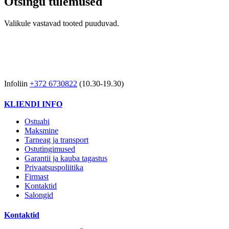
Otsingu tulemused
Valikule vastavad tooted puuduvad.
Infoliin
+372 6730822
(10.30-19.30)
KLIENDI INFO
Ostuabi
Maksmine
Tarneag ja transport
Ostutingimused
Garantii ja kauba tagastus
Privaatsuspoliitika
Firmast
Kontaktid
Salongid
Kontaktid