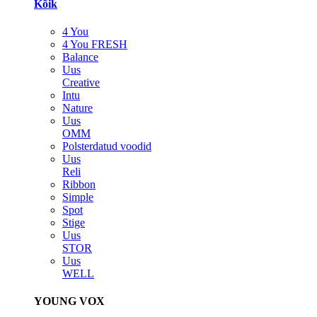
Kõik
4 You
4 You FRESH
Balance
Uus
Creative
Intu
Nature
Uus
OMM
Polsterdatud voodid
Uus
Reli
Ribbon
Simple
Spot
Stige
Uus
STOR
Uus
WELL
YOUNG VOX