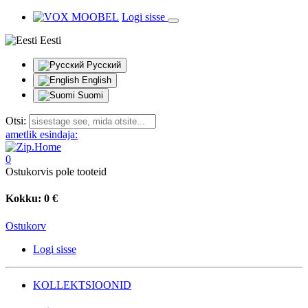
Logi sisse
Eesti
Русский
English
Suomi
Otsi:
ametlik esindaja:
0
Ostukorvis pole tooteid
Kokku:
0 €
Ostukorv
Logi sisse
KOLLEKTSIOONID