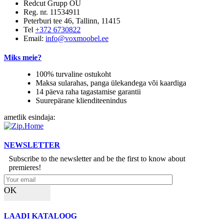
Redcut Grupp OÜ
Reg. nr. 11534911
Peterburi tee 46, Tallinn, 11415
Tel
+372 6730822
Email:
info@voxmoobel.ee
Miks meie?
100% turvaline ostukoht
Maksa sularahas, panga ülekandega või kaardiga
14 päeva raha tagastamise garantii
Suurepärane klienditeenindus
ametlik esindaja:
NEWSLETTER
Subscribe to the newsletter and be the first to know about
premieres!
OK
LAADI KATALOOG