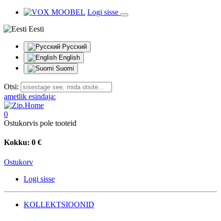
Logi sisse
Eesti
Русский
English
Suomi
Otsi:
ametlik esindaja:
0
Ostukorvis pole tooteid
Kokku:
0 €
Ostukorv
Logi sisse
KOLLEKTSIOONID