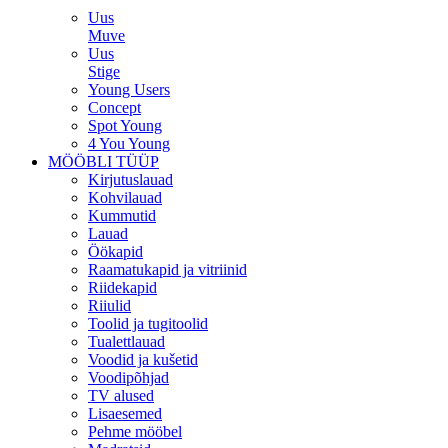
Uus
Muve
Uus
Stige
Young Users
Concept
Spot Young
4 You Young
MÖÖBLI TÜÜP
Kirjutuslauad
Kohvilauad
Kummutid
Lauad
Öökapid
Raamatukapid ja vitriinid
Riidekapid
Riiulid
Toolid ja tugitoolid
Tualettlauad
Voodid ja kušetid
Voodipõhjad
TV alused
Lisaesemed
Pehme mööbel