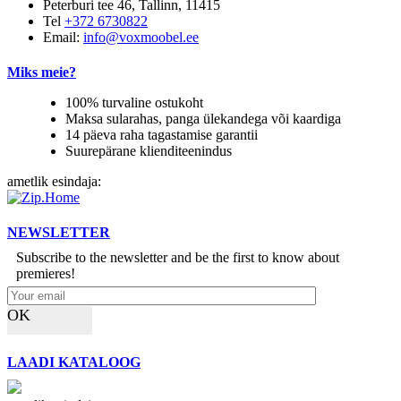
Peterburi tee 46, Tallinn, 11415
Tel
+372 6730822
Email:
info@voxmoobel.ee
Miks meie?
100% turvaline ostukoht
Maksa sularahas, panga ülekandega või kaardiga
14 päeva raha tagastamise garantii
Suurepärane klienditeenindus
ametlik esindaja:
NEWSLETTER
Subscribe to the newsletter and be the first to know about
premieres!
OK
LAADI KATALOOG