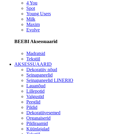
4 You
Spot
Young Users
Milk
Maxim
Evolve
BEEBI Aksessuaarid
Madratsid
Tekstiil
AKSESSUAARID
Dekoratiiv nõud
Seinapaneelid
Seinapaneelid LINERIO
Lauanõud
Lillepotid
Valgustid
Peeglid
Pildid
Dekoratiivesemed
Organaiserid
Pildiraamid
Küünlajalad