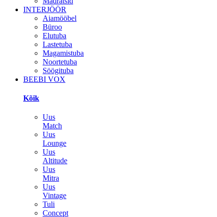
Madratsid
INTERJÖÖR
Aiamööbel
Büroo
Elutuba
Lastetuba
Magamistuba
Noortetuba
Söögituba
BEEBI VOX
Kõik
Uus
Match
Uus
Lounge
Uus
Altitude
Uus
Mitra
Uus
Vintage
Tuli
Concept