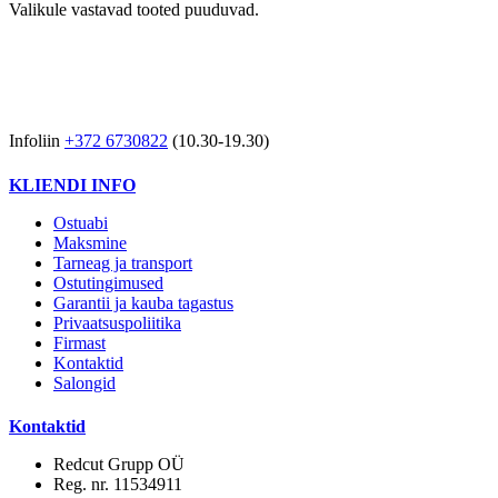
Valikule vastavad tooted puuduvad.
Infoliin
+372 6730822
(10.30-19.30)
KLIENDI INFO
Ostuabi
Maksmine
Tarneag ja transport
Ostutingimused
Garantii ja kauba tagastus
Privaatsuspoliitika
Firmast
Kontaktid
Salongid
Kontaktid
Redcut Grupp OÜ
Reg. nr. 11534911