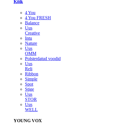
Kõik
4 You
4 You FRESH
Balance
Uus
Creative
Intu
Nature
Uus
OMM
Polsterdatud voodid
Uus
Reli
Ribbon
Simple
Spot
Stige
Uus
STOR
Uus
WELL
YOUNG VOX