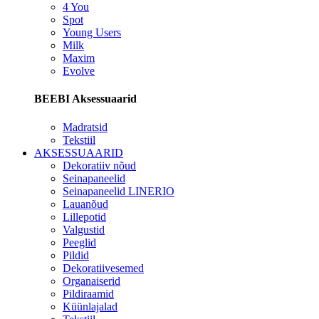
4 You
Spot
Young Users
Milk
Maxim
Evolve
BEEBI Aksessuaarid
Madratsid
Tekstiil
AKSESSUAARID
Dekoratiiv nõud
Seinapaneelid
Seinapaneelid LINERIO
Lauanõud
Lillepotid
Valgustid
Peeglid
Pildid
Dekoratiivesemed
Organaiserid
Pildiraamid
Küünlajalad