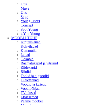
Uus
Muve
Uus
Stige
Young Users
Concept
Spot Young
4 You Young
MÖÖBLI TÜÜP
Kirjutuslauad
Kohvilauad
Kummutid
Lauad
Öökapid
Raamatukapid ja vitriinid
Riidekapid
Riiulid
Toolid ja tugitoolid
Tualettlauad
Voodid ja kušetid
Voodipõhjad
TV alused
Lisaesemed
Pehme mööbel