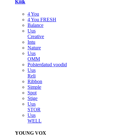
Kõik
4 You
4 You FRESH
Balance
Uus
Creative
Intu
Nature
Uus
OMM
Polsterdatud voodid
Uus
Reli
Ribbon
Simple
Spot
Stige
Uus
STOR
Uus
WELL
YOUNG VOX