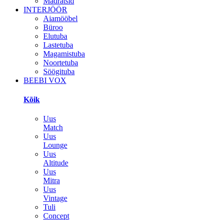
Madratsid
INTERJÖÖR
Aiamööbel
Büroo
Elutuba
Lastetuba
Magamistuba
Noortetuba
Söögituba
BEEBI VOX
Kõik
Uus
Match
Uus
Lounge
Uus
Altitude
Uus
Mitra
Uus
Vintage
Tuli
Concept