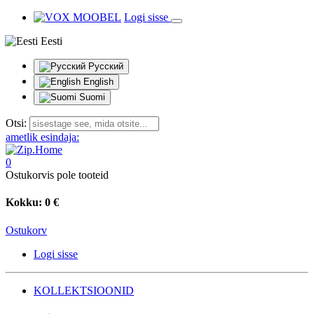
Logi sisse
Eesti
Русский
English
Suomi
Otsi:
ametlik esindaja:
0
Ostukorvis pole tooteid
Kokku:
0 €
Ostukorv
Logi sisse
KOLLEKTSIOONID