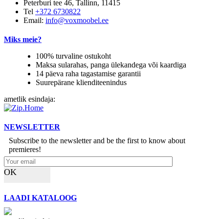
Peterburi tee 46, Tallinn, 11415
Tel
+372 6730822
Email:
info@voxmoobel.ee
Miks meie?
100% turvaline ostukoht
Maksa sularahas, panga ülekandega või kaardiga
14 päeva raha tagastamise garantii
Suurepärane klienditeenindus
ametlik esindaja:
NEWSLETTER
Subscribe to the newsletter and be the first to know about
premieres!
OK
LAADI KATALOOG