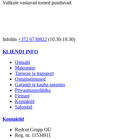
Valikule vastavad tooted puuduvad.
Infoliin
+372 6730822
(10.30-19.30)
KLIENDI INFO
Ostuabi
Maksmine
Tarneag ja transport
Ostutingimused
Garantii ja kauba tagastus
Privaatsuspoliitika
Firmast
Kontaktid
Salongid
Kontaktid
Redcut Grupp OÜ
Reg. nr. 11534911